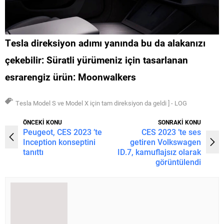
Tesla
direksiyon adımı yanında
bu da alakanızı
çekebilir:
Süratli yürümeniz için tasarlanan
esrarengiz ürün: Moonwalkers
Tesla Model S ve Model X için tam direksiyon da geldi ] - LOG
ÖNCEKİ KONU
SONRAKİ KONU
Peugeot, CES 2023 ’te
CES 2023 ’te ses
Inception konseptini
getiren Volkswagen
tanıttı
ID.7, kamuflajsız olarak
görüntülendi