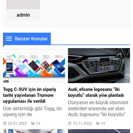
admin
Benzer Konular
Togg C-SUV için ön sipariş
Audi, efsane logosunu “iki
tarihi yayınlanan Trumore
boyutlu” olarak yine planladı
uygulaması ile verildi
Dünyanın en büyük otomobil
Dün aktarıldığı gibi Togg, ön
üreticileri arasında yer alan
sipariş için de
Audi, logosunu “iki boyutlu”
kullanılabilecek Trumore
olarak yine planladı. Son
20.01.2023
13
19.11.2022
15
uygulamasını üç değişik
yarıyılda çok rakamda
platformda kullanıma sundu.
otomobil işletmesi marka