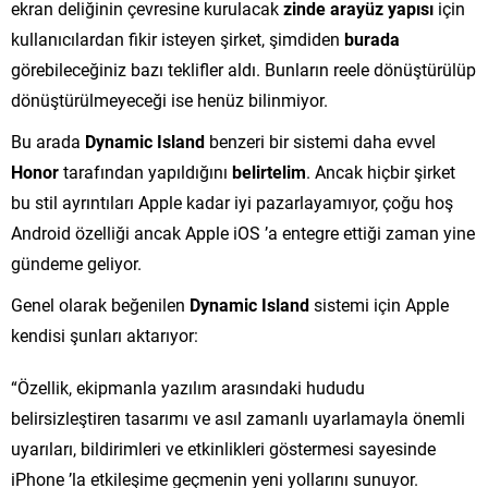
ekran deliğinin çevresine kurulacak
zinde arayüz yapısı
için
kullanıcılardan fikir isteyen şirket, şimdiden
burada
görebileceğiniz bazı teklifler aldı. Bunların reele dönüştürülüp
dönüştürülmeyeceği ise henüz bilinmiyor.
Bu arada
Dynamic Island
benzeri bir sistemi daha evvel
Honor
tarafından yapıldığını
belirtelim
. Ancak hiçbir şirket
bu stil ayrıntıları Apple kadar iyi pazarlayamıyor, çoğu hoş
Android özelliği ancak Apple iOS ’a entegre ettiği zaman yine
gündeme geliyor.
Genel olarak beğenilen
Dynamic Island
sistemi için Apple
kendisi şunları aktarıyor:
“Özellik, ekipmanla yazılım arasındaki hududu
belirsizleştiren tasarımı ve asıl zamanlı uyarlamayla önemli
uyarıları, bildirimleri ve etkinlikleri göstermesi sayesinde
iPhone ’la etkileşime geçmenin yeni yollarını sunuyor.