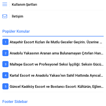
Kullanım Şartları
İletişim
Popüler Konular
Ataşehir Escort Kızları ile Mutlu Geceler Geçirin. Üzerine Kapsamlı Bakış
Anadolu Yakasının Aranan ama Bulunamayan Çıtırları Hangi Sitelerde? Seçerken Dikkat Edilecekler
Maltepe Escort ve Profesyonel Seksi İşçiliği: Seksin Gücünün Yanında Kaliteli Keyif Rehberi
Kartal Escort ve Anadolu Yakası’nın Sahil Hattında Ayrıcalıklı Buluşmalar Konusunda Öne Çıkan Detaylar
Güncel Kadıköy Escort ve Bostancı Escort: Kültürün, Eğlencenin ve Prestijin Buluşma Noktası Rehberi
Footer Sidebar