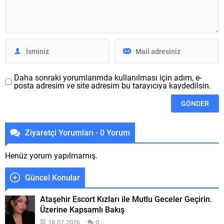
the Rings: The Rings of
Roomba s9+ uslu robot
Power ya da Türkçe
süpürge artık sesli komutlarla
karşılığıyla Yüzüklerin
hakimiyet edilebiliyor.
Efendisi:...
Kullanıcılar seçilen odaların
pakliği için Siri...
Daha sonraki yorumlarımda kullanılması için adım, e-
posta adresim ve site adresim bu tarayıcıya kaydedilsin.
Ziyaretçi Yorumları - 0 Yorum
Henüz yorum yapılmamış.
Güncel Konular
Ataşehir Escort Kızları ile Mutlu Geceler Geçirin.
Üzerine Kapsamlı Bakış
18.07.2026
0