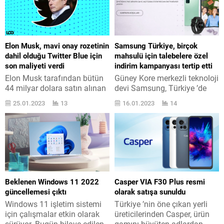
Elon Musk, mavi onay rozetinin
Samsung Türkiye, birçok
dahil olduğu Twitter Blue için
mahsulü için talebelere özel
son maliyeti verdi
indirim kampanyası tertip etti
Elon Musk tarafından bütün
Güney Kore merkezli teknoloji
44 milyar dolara satın alınan
devi Samsung, Türkiye ’de
Twitter üzerinde garip
talebeler için indirim
25.01.2023
13
16.01.2023
14
büyümeler olmaya devam
kampanyası yaptığını
ediyor. Geçtiğimiz günlerde
duyurdu. Tüm ayrıntıları
Elon Musk ’ın Twitter Blue
burada yer alan kampanya
aboneliğini aylık 5 dolardan
hakkında Samsung Türkiye
20 dolara çıkarmak istediği
Twitter ’dan ilk olarak şunları
ortaya atılmıştı. Buna ek
aktardı: “Talebelere özel
olarak Blue aboneliğinin mavi
Galaxy Z Tezsi fırsatı
onay rozeti sahiplerine
Samsung ’ta! Talebe mail
Beklenen Windows 11 2022
Casper VIA F30 Plus resmi
lüzumlu kılınacağı da gelen
adresinle edu, k12 ya da web
güncellemesi çıktı
olarak satışa sunuldu
balakalar arasında yer
http://spr.ly/6012MtRqa ‘ye
Windows 11 işletim sistemi
Türkiye ’nin öne çıkan yerli
almıştı....
aza ol ve...
için çalışmalar etkin olarak
üreticilerinden Casper, ürün
sürüyor. Bugün bilave edilen
gamını büyüten adlardan.