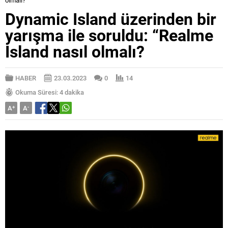
Dynamic Island üzerinden bir
yarışma ile soruldu: “Realme
Island nasıl olmalı?
HABER
23.03.2023
0
14
Okuma Süresi: 4 dakika
A
+
A
-