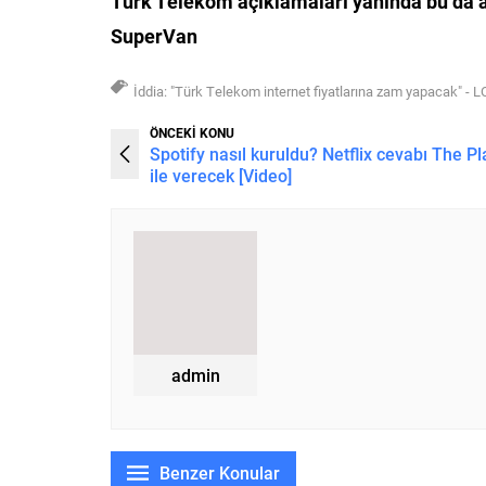
Türk Telekom açıklamaları yanında
bu da 
SuperVan
İddia: "Türk Telekom internet fiyatlarına zam yapacak" - 
ÖNCEKİ KONU
Spotify nasıl kuruldu? Netflix cevabı The Pla
ile verecek [Video]
admin
Benzer Konular