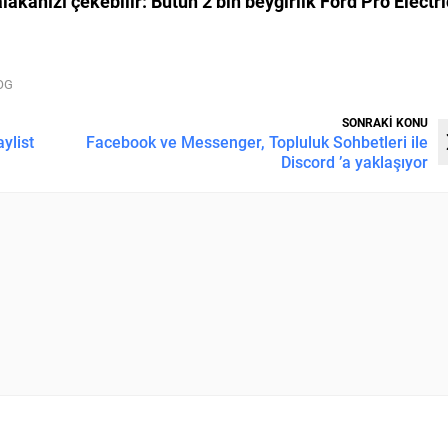
alakanızı çekebilir:
Bütün 2 bin beygirlik Ford Pro Electri
LOG
SONRAKİ KONU
ylist
Facebook ve Messenger, Topluluk Sohbetleri ile
Discord ’a yaklaşıyor