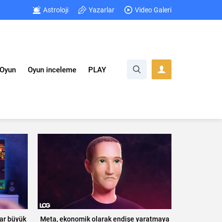
Astroloji
Yazarlar
Video Galeri
Oyun
Oyun inceleme
PLAY
ar büyük
Meta, ekonomik olarak endişe yaratmaya