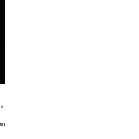
bu
ten