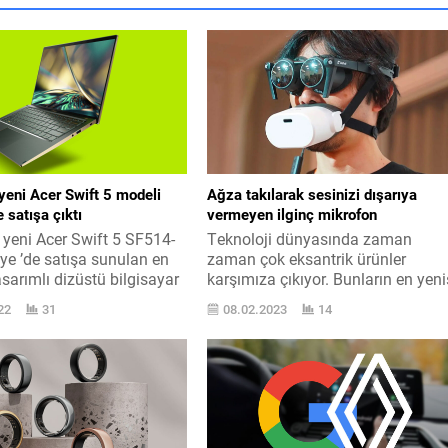
yeni Acer Swift 5 modeli
Ağza takılarak sesinizi dışarıya
 satışa çıktı
vermeyen ilginç mikrofon
 yeni Acer Swift 5 SF514-
Teknoloji dünyasında zaman
iye ’de satışa sunulan en
zaman çok eksantrik ürünler
asarımlı dizüstü bilgisayar
karşımıza çıkıyor. Bunların en yeni
du. Acer Swift 5 SF514-
bir mikrofon modeli oldu. Panaso
22
31
08.02.2023
14
i Türkiye ’de dolaysız
altında yer aldığı aktarılan
rada 22.999 TL satış
şirketlerden Shiftall, hazırladığı
e elde edilebilir hale geldi.
ürünü ile çok ses getirdi. Tasarımı
ık ve çağdaş bir tasarıma
yukarıyada gördüğünüz beyaz renk
 dizüstü, teknik olarak
ürün, esasta bir mikrofon. Ağza
tel Core...
takılması için planlanan ürün,
şahısların sesini yerleşik