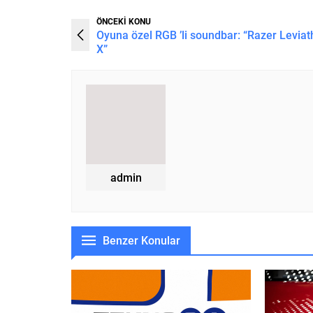
ÖNCEKİ KONU
Oyuna özel RGB ’li soundbar: “Razer Levia
X”
admin
Benzer Konular