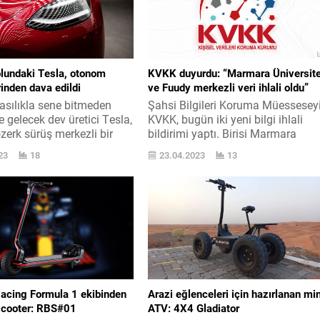
olundaki Tesla, otonom
KVKK duyurdu: “Marmara Üniversite
inden dava edildi
ve Fuudy merkezli veri ihlali oldu”
asılıkla sene bitmeden
Şahsi Bilgileri Koruma Müessesey
e gelecek dev üretici Tesla,
KVKK, bugün iki yeni bilgi ihlali
zerk sürüş merkezli bir
bildirimi yaptı. Birisi Marmara
zuyla gündemde yer alıyor.
Üniversitesi merkezli oldu. Şahsi
23
18
23.04.2023
13
isinde Lufthansa ’dan
Bilgileri Koruma Müesseseyi KVK
Kemal Geçer liderliğinde
tarafından bugün Marmara
azarına girmek ismine
Üniversitesi için bilgi ihlal bildirimi
r yapan Tesla, biliyorsunuz
geçildi ve burada resmi olarak
andır otomobil
şunlar aktarıldı: “Aşinayı üzere, 6
nde gelişmiş özerk sürüş
rakamlı Şahsi Bilgilerin Korunmas
i sunuyor. Bunu başta
Yasasının “Bilgi güvenliğine ait
arak...
mükelleflikler” başlıklı 12...
Racing Formula 1 ekibinden
Arazi eğlenceleri için hazırlanan min
 scooter: RBS#01
ATV: 4X4 Gladiator