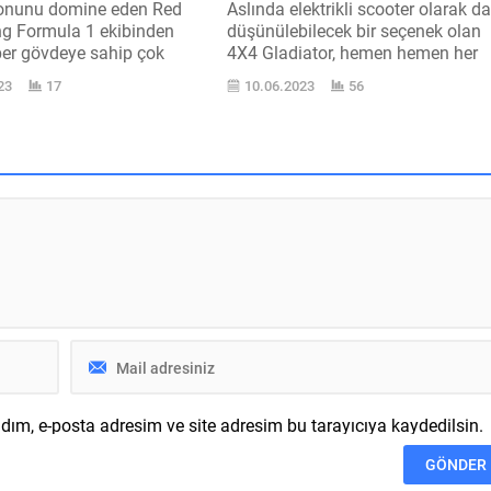
onunu domine eden Red
Aslında elektrikli scooter olarak d
ng Formula 1 ekibinden
düşünülebilecek bir seçenek olan
ber gövdeye sahip çok
4X4 Gladiator, hemen hemen her
ektrikli scooter RBS#01
türlü şartta yol alabiliyor. Hazırla
23
17
10.06.2023
56
iyi takip etmeyenler olabilir.
tanıtım videosunu sayfasının
Racing Formula 1 ekibi, bu
üzerinde izleyebileceğiniz 4X4
i sanki domine etti. Hem
Gladiator, başlıkta da belirttiğimiz
 hem de ekipler
gibi mini bir ATV olarak karşımızd
luğunu daha sezon
İlk evrede Indiegogo üzerinden ba
elde etmeyi başaran
esasında satışa sunulan ürün, dör
adet oldukça büyük lastik üzerine
kuruluyor...
ım, e-posta adresim ve site adresim bu tarayıcıya kaydedilsin.