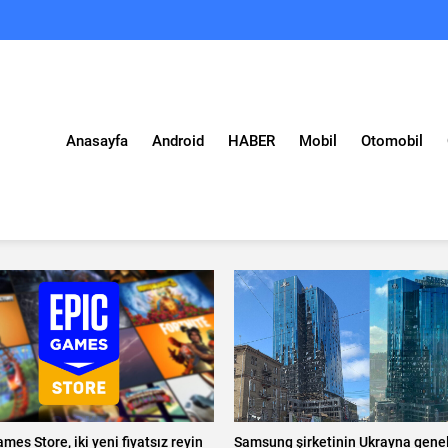
Anasayfa
Android
HABER
Mobil
Otomobil
mes Store, iki yeni fiyatsız reyin
Samsung şirketinin Ukrayna gene