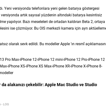
dı. Yeni versiyonda telefonlara yeni gelen batarya göstergesi
ni versiyonda artık sayısal yüzdenin altındaki batarya kesintisiz
lme yapılıyor. Bazı meseleleri de ortadan kaldıran Beta 2, ortaya
esini ise çözmüyor. Bu OIS merkezli kamera için ayrı aktüellem
atsız olarak sevk edildi. Bu modeller Apple ’ın resmî açıklaması
 13 Pro Max-iPhone 12-iPhone 12 mini-iPhone 12 Pro-iPhone 12
 Max-iPhone XS-iPhone XS Max-iPhone XR-iPhone X-iPhone 8-
modeller
 da alakanızı çekebilir:
Apple Mac Studio
ve
Studio
dı - LOG