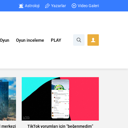
Astroloji
Yazarlar
Video Galeri
Oyun
Oyun inceleme
PLAY
l merkezi
TikTok yorumları için “beğenmedim”