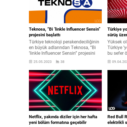
Teknosa, “Bi ’linkle Influencer Sensin”
Türkiye y
projesini başlattı
sürüş üzer
Türkiye teknoloji perakendeciliğinin
Yüksek ol
en büyük adlarından Teknosa, “Bi
Türkiye ’y
’linkle Influencer Sensin” projesini
bu sefer ö
başlattı. Mevzu hakkında şirket
legal mev
25.05.2023
38
09.04.20
yayınladığı resmî açıklama
2022 içer
üzerinden şunları aktardı: “Teknosa,
ufalayan 
influencer odaklı pazarlama taktiği
Türkiye p
kapsamında The Boston Consulting
hazırlıkla
Group BCG iş birliğiyle sosyal
uzun zam
ticarette de sektöründe bir ilke
modelleri
imzalaydı. Teknosa.com ’u şubat
sistemler
ayında sektörünün ilk teknoloji
fiyatsız ol
odaklı...
Netflix, yakında diziler için her hafta
Red Bull 
yeni bölüm formatına geçebilir
elektrikli