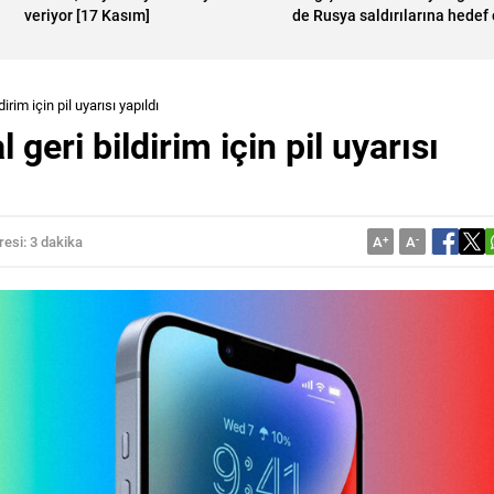
veriyor [17 Kasım]
de Rusya saldırılarına hedef
irim için pil uyarısı yapıldı
geri bildirim için pil uyarısı
esi: 3 dakika
A
+
A
-