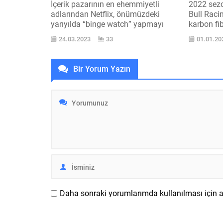
İçerik pazarının en ehemmiyetli
2022 sez
adlarından Netflix, önümüzdeki
Bull Raci
yarıyılda “binge watch” yapmayı
karbon fi
hoşlananları üzecek gibi görünüyor.
iddialı el
24.03.2023
33
01.01.20
Netflix, çok uzun zamandır dizi
geldi. Ser
içeriklerinin tüm bvefatlarını tek
Red Bull 
seferde yayınlıyor. Bu sayede dizinin
sene F1 ’
Bir Yorum Yazın
yeni bvefatı için bir sonraki haftayı
sürücüler
bilave etmek gerekmiyor. Bu yapı ile
şampiyon
bir izleyici tek oturuşta tüm sezonu
bitmeden 
bitirebiliyor. İşte bütün...
işletme,...
Daha sonraki yorumlarımda kullanılması için ad