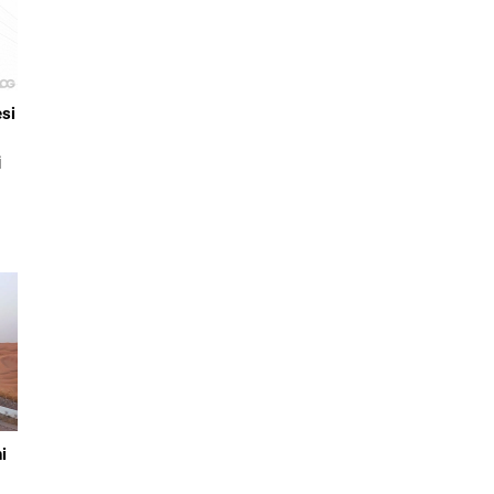
si
i
K
698
ı
i