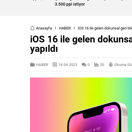
3.500 ppi istiyor
Anasayfa
HABER
iOS 16 ile gelen dokunsal geri bild
iOS 16 ile gelen dokunsal 
yapıldı
HABER
18.04.2023
0
20
Okuma Sür