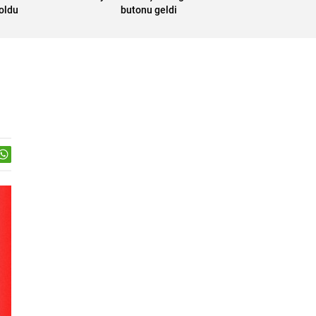
 oldu
butonu geldi