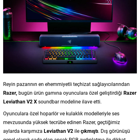
Reyin pazarının en ehemmiyetli teçhizat sağlayıcılarından
Razer,
bugün ürün gamına oyunculara özel geliştirdiği
Razer
Leviathan V2 X
soundbar modeline ilave etti.
Oyunculara özel hoparlör ve kulaklık modelleriyle ses
mevzusunda yüksek tecrübe edinen Razer, geçtiğimiz
aylarda karşımıza
Leviathan V2
ile
çıkmıştı
. Dış görünüşü
genel olarak sade olan ancak RGB aydınlatma ile dikkat