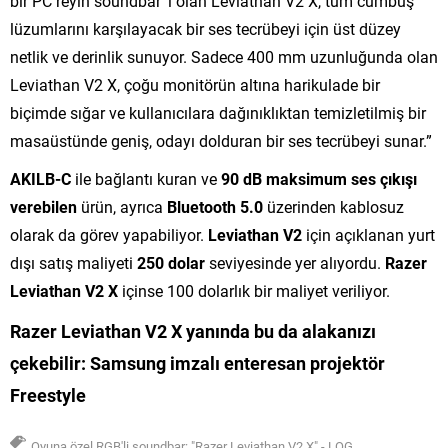
bir PC reyin soundbar ’ı olan Leviathan V2 X, tüm cümbüş
lüzumlarını karşılayacak bir ses tecrübeyi için üst düzey
netlik ve derinlik sunuyor. Sadece 400 mm uzunluğunda olan
Leviathan V2 X, çoğu monitörün altına harikulade bir
biçimde sığar ve kullanıcılara dağınıklıktan temizletilmiş bir
masaüstünde geniş, odayı dolduran bir ses tecrübeyi sunar.”
AKILB-C
ile bağlantı kuran ve
90 dB maksimum ses çıkışı
verebilen
ürün, ayrıca
Bluetooth 5.0
üzerinden kablosuz
olarak da görev yapabiliyor.
Leviathan V2
için açıklanan yurt
dışı satış maliyeti
250 dolar
seviyesinde yer alıyordu.
Razer
Leviathan V2 X
içinse 100 dolarlık bir maliyet veriliyor.
Razer
Leviathan V2 X yanında
bu da alakanızı
çekebilir:
Samsung imzalı enteresan projektör
Freestyle
Oyuna özel RGB'li soundbar: "Razer Leviathan V2 X" - LOG