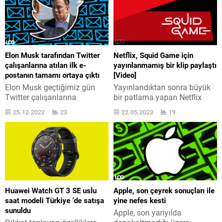
Elon Musk tarafından Twitter
Netflix, Squid Game için
çalışanlarına atılan ilk e-
yayınlanmamış bir klip paylaştı
postanın tamamı ortaya çıktı
[Video]
Elon Musk geçtiğimiz gün
Yayınlandıktan sonra büyük
Twitter çalışanlarına
bir patlama yapan Netflix
müteveccih ilk toplu e-postayı
dizisi Squid Game için bugün
25.12.2022
23
22.05.2023
19
gönderdi. Peki firmanın
sürpriz bir içerik paylaşımı
sahibi burada ne yazdı?
yapıldı. Squid Game, Netflix
Geçtiğimiz hafta Twitter ’da
’in en çok izlenen ve ses
çok büyük bir işten çıkarma
getiren içerikleri arasında yer
yapan Elon Musk, dediğimiz
alıyor. Hwang Dong-hyuk‘un
gibi yeni firmasının kalan
bütün 12 senelik bilave
çalışanlarına ilk e-postayı
edişinin ardından yayına
gönderdi. Musk burada bütün
giren dizinin, kesin olarak
Huawei Watch GT 3 SE uslu
Apple, son çeyrek sonuçları ile
olarak şunları yazdı: “Bunun
ikinci sezonu da
saat modeli Türkiye ’de satışa
yine nefes kesti
tüm işletmeye yolladığım ilk
yayınlanacak. Henüz ikinci...
sunuldu
Apple, son yarıyılda
e-posta...