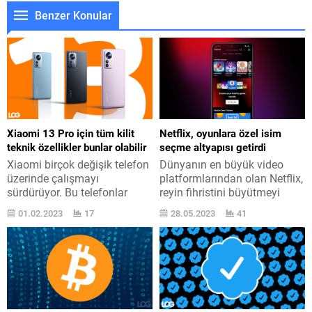
Benzer Konular
Xiaomi 13 Pro için tüm kilit
Netflix, oyunlara özel isim
teknik özellikler bunlar olabilir
seçme altyapısı getirdi
Xiaomi birçok değişik telefon
Dünyanın en büyük video
üzerinde çalışmayı
platformlarından olan Netflix,
sürdürüyor. Bu telefonlar
reyin fihristini büyütmeyi
arasında Xiaomi 13 Pro da
sürdürüyor ve burada yeni
01.02.2023
17
28.05.2023
41
yer alıyor. Sene bitmeden
tasarılar yapıyor. Netflix ’i
lanse edilmesi bilave edilen
geçtiğimiz ay reyin
Xiaomi 13 acelesi, bildiğimiz
mevzusunda gündeme
kadarıyla şimdilik 13 ve 13
getiren yapılmaya başlanan
Pro modellerinden oluşuyor.
bir test olmuştu. Şirket artık
Son yarıyılda sık sık
herkesin bildiği üzere mobil
gündeme gelen telefonlar
uygulamalarında oyunlar