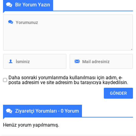
sürdürüyor. Instagram, sürekli
Samsung tarafından çok
Bir Yorum Yazın
olarak güncellenen bir
sayıda telefona Android 13
platform ve bugün yakında
aktüellemesi verilecek. Peki
karşımıza çıkacak bazı
sürümü ilk olarak hangi
yenilikler ve değişiklikler
modeller alacak? Dün akşam
bulunuyor. Alessandro
tertip edilen Samsung
Paluzzi tarafından uygulama
Developer Conference 2022
betalarından bulunan yeni
kapsamında verilen bilgiye
özelliklerin ilki, “Glimpse” adı
göre başlangıç...
verilen Hikaye formatı.
BeReal ’dan ilham alınan ve
daha...
Daha sonraki yorumlarımda kullanılması için adım, e-
posta adresim ve site adresim bu tarayıcıya kaydedilsin.
Ziyaretçi Yorumları - 0 Yorum
Henüz yorum yapılmamış.