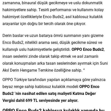
zamanına, binaural düşük gecikmeye ve uslu dokunmatik
hakimiyetlere sahip. Tesirli performansı ve kullanımı kolay
hakimiyet özellikleriyle Enco Buds2, asıl kablosuz kulaklık
arayanlar için doğru bir tercih olarak öne çıkıyor.
Derin baslar ve uzun batarya ömrü sunmanın yanı gizeme
Enco Buds2, nitelikli arama sesi, düşük gecikme süresi ve
kullanışlı uslu hakimiyetlerle geliştirildi.
OPPO Enco Buds2
,
insan seslerini zinde olarak takip etmek ve asıl zamanlı
olarak konuşmaları arka tasarı seslerinden ayırmak için Suni
Akıl Derin Hengame Temkine özelliğine sahip. “
OPPO Türkiye tarafından yapılan açıklamaya göre yalnızca
beyaz renge sahip kablosuz kulaklık modeli
OPPO Enco
Buds2 ’nin
nasihat edilen satış maliyeti Katma Değer
Vergisi dahil 699 TL seviyesinde yer alıyor.
OPPO Enco Buds2 kablosuz kulaklık yanında
bu