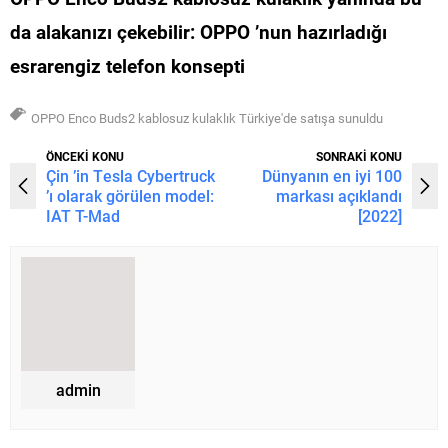
da alakanızı çekebilir:
OPPO ’nun hazırladığı
esrarengiz telefon konsepti
OPPO Enco Buds2 kablosuz kulaklık Türkiye'de satışa sunuldu
ÖNCEKİ KONU
SONRAKİ KONU
Çin ’in Tesla Cybertruck
Dünyanın en iyi 100
’ı olarak görülen model:
markası açıklandı
IAT T-Mad
[2022]
admin