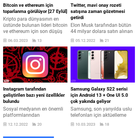
arasına en çok dikkat
sunuyor. İşte bu oyunlar için
Bitcoin ve ethereum için
Twitter, mavi onay rozeti
toplayan elbette Xiaomi 13
bir “gamertag” ya da “oyuncu
toparlanma görülüyor [27 Eylül]
satışına zaman gözetmesi
Pro oluyor....
adı” da belirlenmesi...
getirdi
Kripto para dünyasının en
üstünde bulunan lideri bitcoin
Elon Musk tarafından bütün
ve ethereum için son düşüş
44 milyar dolara satın alınan
tersine dönmeye başladı.
Twitter için atılan mavi onay
06.03.2023
13
05.12.2022
21
Kripto para dünyasının lideri
rozeti satışında yeni bir adım
bitcoin, 19 Eylül tarihinde 19
atıldı. Elon Musk, kaçıranlar
bin doların altına inerek
için geçtiğimiz haftalarda
18.480 dolar değere
daha evvel aylık 4,99 dolar
düşmüştü. Bitcoin ’in 7
olan Twitter Blue
günlük değer kaybı bütün
aboneliğinin aylık 8 dolara
yüzde 17 ’e, 24 saatlik değer
çıkacağını duyurdu. Bu
kaybı ise o zaman yüzde...
aboneliğin içerisine mavi
Instagram tarafından
Samsung Galaxy S22 serisi
onay rozeti de ilave edildi.
geliştirilen bazı yeni özellikler
için Android 13 + One UI 5.0
Kısa...
bulundu
çok yakında geliyor
Sosyal medyanın en önemli
Samsung, son yarıyılda uslu
platformlarından
telefonları için aktüelleme
Instagram, kullanıcılar ile
konusunda büyük sözler
12.12.2022
20
10.03.2023
18
olan etkileşimi artırmak adına
veriyor. Yakında Android 13 +
yeni özellikler geliştirmeyi
One UI 5.0 yarıyılı da başlıyor.