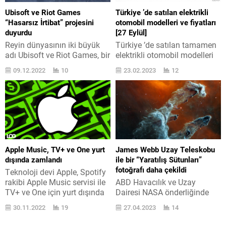
ayında M2 ya da M2 Pro
kopyalanmış makinelerle
Ubisoft ve Riot Games
Türkiye ’de satılan elektrikli
harekâtçılı yeni...
alakalı olarak yeni tertip...
“Hasarsız İrtibat” projesini
otomobil modelleri ve fiyatları
duyurdu
[27 Eylül]
Reyin dünyasının iki büyük
Türkiye ’de satılan tamamen
adı Ubisoft ve Riot Games, bir
elektrikli otomobil modelleri
araya gelerek hoş bir adım
için aktüel fiyatları bir araya
09.12.2022
10
23.02.2023
12
attı ve “Hasarsız İrtibat”
getirdik. 27 Eylül listesinde
projesini duyurdu. Türkiye
çoğalışlar var. İçten yanmalı
pazarına büyük önemseyen
motora sahip taşıtların yerini
adlar Ubisoft ve Riot Games,
almaya başlayan elektrikli
dikkat toplayan “Hasarsız
otomobil modellerinin rakamı
İrtibat” projeleri hakkında
yurt dışında olduğu gibi
şunları aktardı: “Çalışma,
Türkiye ’de de çoğalıyor. Bu
reyin içi bilgileri toplayan
vaziyet hoş ancak rakamın
Apple Music, TV+ ve One yurt
James Webb Uzay Teleskobu
sektörler arası paylaşımlı bir
çoğalması ne yazık ki
dışında zamlandı
ile bir “Yaratılış Sütunları”
bilgi tabanı ve...
fiyatların alta inmesini...
fotoğrafı daha çekildi
Teknoloji devi Apple, Spotify
rakibi Apple Music servisi ile
ABD Havacılık ve Uzay
TV+ ve One için yurt dışında
Dairesi NASA önderliğinde
zam kararı aldıklarını
geliştirilen James Webb Uzay
30.11.2022
19
27.04.2023
14
duyurdu. Apple Music, Apple
Teleskobu ile çekilen resimler
TV+ ve Apple One abonelik
çoğalıyor. 10 milyar dolarlık