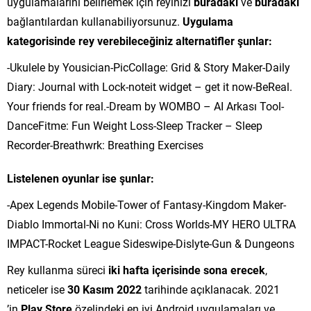
uygulamalarını belirlemek için reyinizi
buradaki
ve
buradaki
bağlantılardan kullanabiliyorsunuz.
Uygulama
kategorisinde rey verebileceğiniz alternatifler şunlar:
-Ukulele by Yousician-PicCollage: Grid & Story Maker-Daily
Diary: Journal with Lock-noteit widget – get it now-BeReal.
Your friends for real.-Dream by WOMBO – AI Arkası Tool-
DanceFitme: Fun Weight Loss-Sleep Tracker – Sleep
Recorder-Breathwrk: Breathing Exercises
Listelenen oyunlar ise şunlar:
-Apex Legends Mobile-Tower of Fantasy-Kingdom Maker-
Diablo Immortal-Ni no Kuni: Cross Worlds-MY HERO ULTRA
IMPACT-Rocket League Sideswipe-Dislyte-Gun & Dungeons
Rey kullanma süreci
iki hafta içerisinde sona erecek
,
neticeler ise
30 Kasım 2022
tarihinde açıklanacak. 2021
’in
Play Store
özelindeki en iyi Android uygulamaları ve