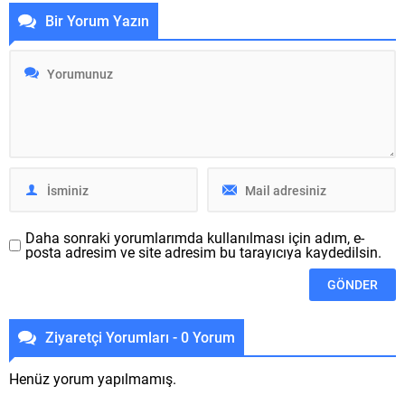
kutularının ABD maliyetleri
James Webb Uzay
Bir Yorum Yazın
bugün biraz daha yüksek
Teleskobu James Webb
hale geldi. Music tarafında
Space Telescope, bilim
bireysel kutuya 1 dolar, aile
dünyası ve kâinata bakış
tasarısına ise 2 dolarlık bir
açımızı şekillendirecek
zam yapıldı. TV+...
çalışmalarına devam ediyor.
Son yarıyılda sık sık soluk
kesici resimler ile ses getiren
JWST, geçtiğimiz haftalarda
balıklar takımyıldızı
bölgesinde...
Daha sonraki yorumlarımda kullanılması için adım, e-
posta adresim ve site adresim bu tarayıcıya kaydedilsin.
Ziyaretçi Yorumları - 0 Yorum
Henüz yorum yapılmamış.