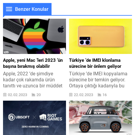
Benzer Konular
Apple, yeni Mac ’leri 2023 ’ün
Türkiye ’de IMEI klonlama
başına bırakmış olabilir
sürecine bir önlem geliyor
Apple, 2022 ’de şimdiye
Türkiye ’de IMEI kopyalama
kadar çok rakamda ürün
sürecine bir temkin geliyor.
tanıttı ve uzunca bir müddet
Ortaya çıktığı kadarıyla bu
seneyi henüz kapatmamış
taraf hakimiyetten çıkmış
02.02.2023
20
22.02.2023
16
denmişti. Ancak bu hakikat
vaziyette. HaberTürk ’te yer
olmayabilir. Apple, daha evvel
alan habere göre Türkiye ’de
kasım ayında iki yeni ürün
son yarıyılda uslu telefon
daha karşımıza çıkarmaya
pazarında ehemmiyetli bir
hazırlanıyor rivayeti ile
mesele haline gelen, IMEI
gündeme geliyordu. Ortaya
balakası değiştirilmiş ya da
atılan o iddialarda kasım
başka bir deyişle IMEI ’si