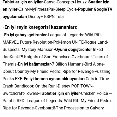
Tabletler için en iyiler
-Canva-Concepts-Houzz
-Saatler için
en iyiler
-Calm-MyFitnessPal-Sleep Cycle
-Popüler GoogleTV
uygulamaları
-Disney+-ESPN-Tubi
-En iyi reyin kategorisi kazananları:
-En iyi çabayı getirenler
-League of Legends: Wild Rift-
MARVEL Future Revolution-Pokémon UNITE-Rogue Land-
Suspects: Mystery Mansion
-Oyunu değiştirenler
-Inked-
JanKenUP!-Knights of San Francisco-Overboard!-Tears of
Themis
-En iyi bağımsızlar
-7 Billion Humans-Bird Alone-
Donut Country-My Friend Pedro: Ripe for Revenge-Puzzling
Peaks EXE
-En iyi hemen oynamalık oyunları
-Cats in Time-
Crash Bandicoot: On the Run!-Disney POP TOWN-
Switchcraft-Towers
-Tabletler için en iyiler
-Chicken Police —
Paint it RED!-League of Legends: Wild Rift-My Friend Pedro:
Ripe for Revenge-Overboard!-The Procession to Calvary