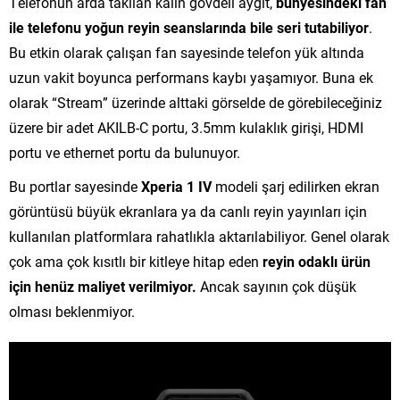
Telefonun arda takılan kalın gövdeli aygıt,
bünyesindeki fan
ile telefonu yoğun reyin seanslarında bile seri tutabiliyor
.
Bu etkin olarak çalışan fan sayesinde telefon yük altında
uzun vakit boyunca performans kaybı yaşamıyor. Buna ek
olarak “Stream” üzerinde alttaki görselde de görebileceğiniz
üzere bir adet AKILB-C portu, 3.5mm kulaklık girişi, HDMI
portu ve ethernet portu da bulunuyor.
Bu portlar sayesinde
Xperia 1 IV
modeli şarj edilirken ekran
görüntüsü büyük ekranlara ya da canlı reyin yayınları için
kullanılan platformlara rahatlıkla aktarılabiliyor. Genel olarak
çok ama çok kısıtlı bir kitleye hitap eden
reyin odaklı ürün
için henüz maliyet verilmiyor.
Ancak sayının çok düşük
olması beklenmiyor.