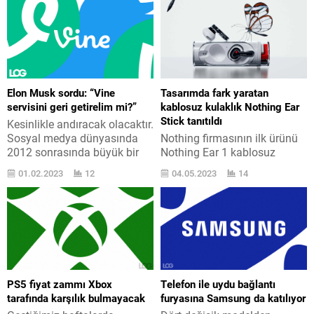
Elon Musk sordu: “Vine
Tasarımda fark yaratan
servisini geri getirelim mi?”
kablosuz kulaklık Nothing Ear
Stick tanıtıldı
Kesinlikle andıracak olacaktır.
Sosyal medya dünyasında
Nothing firmasının ilk ürünü
2012 sonrasında büyük bir
Nothing Ear 1 kablosuz
Vine furyası başlamıştı. Vine,
kulaklık sonrasında Nothing
01.02.2023
12
04.05.2023
14
2012 senesinde heyetti, 2012
Ear Stick modeli de geldi.
seneyi bitmeden Twitter
OnePlus kurucularından Carl
tarafından 30 milyon dolara
Pei‘nin pazarda ses getiren
satın alındı ve 2016
firmayı Nothing, ilk ekipman
senesinde Twitter tarafından
ürünü Nothing Ear 1 kablosuz
kapatıldı. 2015 senesinde
kulaklık ve ilk uslu telefon
200 milyondan fazla faal
modeli Nothing Phone 1
kullanıcısı olan servis, kısa
sonrasında karşımıza
PS5 fiyat zammı Xbox
Telefon ile uydu bağlantı
video paylaşımlarına imkânı
Nothing Ear Stick kablosuz
tarafında karşılık bulmayacak
furyasına Samsung da katılıyor
sunuyordu ve bir anda...
kulaklık modeli ile çıktı....