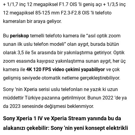
+ 1/1,7 inç 12 megapiksel F1.7 OIS ’li geniş açı + 1/3,5 inç
12 megapiksel 85-125 mm F2.3-F2.8 OIS ’li telefoto
kameraları bir araya geliyor.
Bu
periskop
temelli telefoto kamera ile “asıl optik zoom
sunan ilk uslu telefon modeli” olan aygıt, burada bütün
olarak 3,5 ile 5x arasında bir yakınlaştırma getiriyor. Optik
zoom esasında kayıpsız yakınlaştırma sunan aygıt, her üç
kamera ile
4K 120 FPS video çekimi yapabiliyor
ve çok
gelişmiş seviyede otomatik netleme gerçekleştirebiliyor.
Sony ’nin Xperia serisi uslu telefonları ne yazık ki uzun
müddettir Türkiye pazarına getirilmiyor. Bunun 2022 ’de ya
da 2023 senesinde değişmesi beklenmiyor.
Sony Xperia 1 IV ve Xperia Stream
yanında bu da
alakanızı çekebilir:
Sony ’nin yeni konsept elektrikli