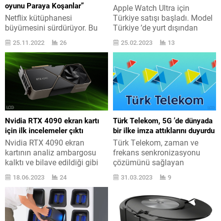
oyunu Paraya Koşanlar”
Apple Watch Ultra için
Netflix kütüphanesi
Türkiye satışı başladı. Model
büyümesini sürdürüyor. Bu
Türkiye ’de yurt dışından
sefer Asıl insanların yarıştığı
daha kısıtlı bir kitleye hitap
25.11.2022
26
25.02.2023
13
ebeleme oyunu Paraya
ediyor. Tüm ayrıntılarına
Koşanlar gündemde. 15
burada yer verdiğimiz Apple
Kasım tarihinde Netflix
imzalı en iddialı uslu saat
içerisindeki yerini alacak
modeli Apple Watch Ultra için
içerik için resmi olarak şu
Türkiye maliyeti 27.999 TL
balakalar paylaşıldı: “Paraya
gibi gerçekten mucizevi
Koşanlar isimli bu reality
yüksek bir seviyede yer alıyor.
müsabaka programında
Yalnızca eSIM temelli
Nvidia RTX 4090 ekran kartı
Türk Telekom, 5G ’de dünyada
şanlılardan oluşan
olduğundan Türkiye...
için ilk incelemeler çıktı
bir ilke imza attıklarını duyurdu
müsabakacılar, peşlerindeki
Nvidia RTX 4090 ekran
Türk Telekom, zaman ve
siyah kıyafetli Avcılara
kartının analiz ambargosu
frekans senkronizasyonu
tutulmamak için can havliyle
kalktı ve bilave edildiği gibi
çözümünü sağlayan
koşuyor ve ne müddetle
oldukça iyi olan performans
teknolojiyi dünyada ilk defa
kaçabildiklerine...
18.06.2023
24
31.03.2023
9
gözler önüne serildi. Tüm
şebekesinde kullanan cerrah
ayrıntılarında burada yer
oldu. Türk Telekom mevzu
verdiğimiz 4000 acelesi ekran
hakkında şunları aktardı:
kartlarından en çok dikkat
“Türk Telekom, dünyanın