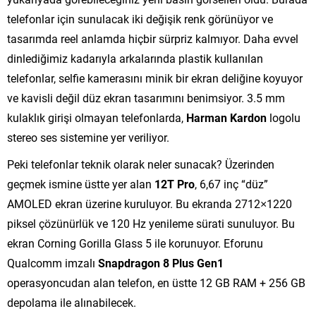
telefonlar için sunulacak iki değişik renk görünüyor ve
tasarımda reel anlamda hiçbir sürpriz kalmıyor. Daha evvel
dinlediğimiz kadarıyla arkalarında plastik kullanılan
telefonlar, selfie kamerasını minik bir ekran deliğine koyuyor
ve kavisli değil düz ekran tasarımını benimsiyor. 3.5 mm
kulaklık girişi olmayan telefonlarda,
Harman Kardon
logolu
stereo ses sistemine yer veriliyor.
Peki telefonlar teknik olarak neler sunacak? Üzerinden
geçmek ismine üstte yer alan
12T Pro
, 6,67 inç “düz”
AMOLED ekran üzerine kuruluyor. Bu ekranda 2712×1220
piksel çözünürlük ve 120 Hz yenileme sürati sunuluyor. Bu
ekran Corning Gorilla Glass 5 ile korunuyor. Eforunu
Qualcomm imzalı
Snapdragon 8 Plus Gen1
operasyoncudan alan telefon, en üstte 12 GB RAM + 256 GB
depolama ile alınabilecek.