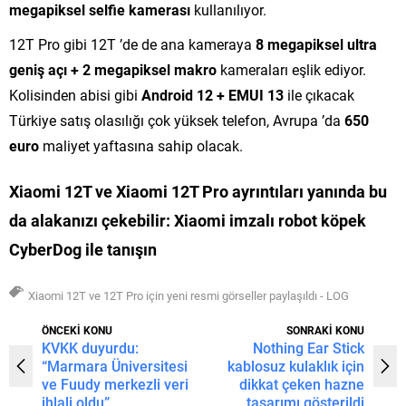
megapiksel selfie kamerası
kullanılıyor.
12T Pro gibi 12T ’de de ana kameraya
8 megapiksel ultra
geniş açı + 2 megapiksel makro
kameraları eşlik ediyor.
Kolisinden abisi gibi
Android 12 + EMUI 13
ile çıkacak
Türkiye satış olasılığı çok yüksek telefon, Avrupa ’da
650
euro
maliyet yaftasına sahip olacak.
Xiaomi 12T ve Xiaomi 12T Pro ayrıntıları yanında
bu
da alakanızı çekebilir:
Xiaomi imzalı robot köpek
CyberDog ile tanışın
Xiaomi 12T ve 12T Pro için yeni resmi görseller paylaşıldı - LOG
ÖNCEKİ KONU
SONRAKİ KONU
KVKK duyurdu:
Nothing Ear Stick
“Marmara Üniversitesi
kablosuz kulaklık için
ve Fuudy merkezli veri
dikkat çeken hazne
ihlali oldu”
tasarımı gösterildi