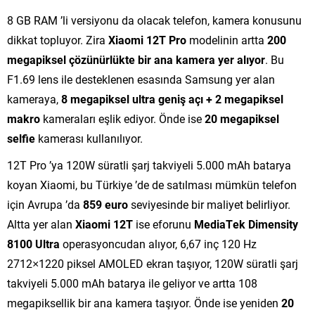
8 GB RAM ’li versiyonu da olacak telefon, kamera konusunu
dikkat topluyor. Zira
Xiaomi 12T Pro
modelinin artta
200
megapiksel çözünürlükte bir ana kamera yer alıyor
. Bu
F1.69 lens ile desteklenen esasında Samsung yer alan
kameraya,
8 megapiksel ultra geniş açı + 2 megapiksel
makro
kameraları eşlik ediyor. Önde ise
20 megapiksel
selfie
kamerası kullanılıyor.
12T Pro ’ya 120W süratli şarj takviyeli 5.000 mAh batarya
koyan Xiaomi, bu Türkiye ’de de satılması mümkün telefon
için Avrupa ’da
859 euro
seviyesinde bir maliyet belirliyor.
Altta yer alan
Xiaomi 12T
ise eforunu
MediaTek Dimensity
8100 Ultra
operasyoncudan alıyor, 6,67 inç 120 Hz
2712×1220 piksel AMOLED ekran taşıyor, 120W süratli şarj
takviyeli 5.000 mAh batarya ile geliyor ve artta 108
megapiksellik bir ana kamera taşıyor. Önde ise yeniden
20