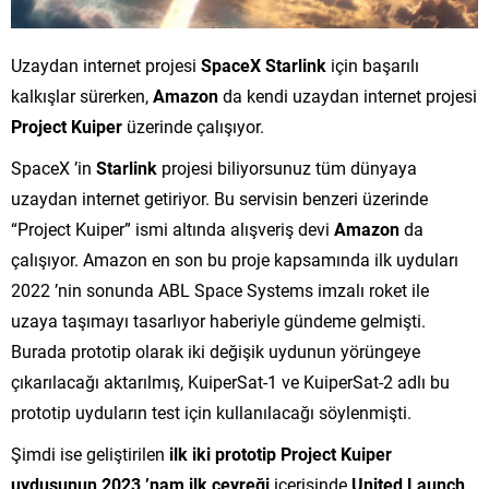
Uzaydan internet projesi
SpaceX Starlink
için başarılı
kalkışlar sürerken,
Amazon
da kendi uzaydan internet projesi
Project Kuiper
üzerinde çalışıyor.
SpaceX ’in
Starlink
projesi biliyorsunuz tüm dünyaya
uzaydan internet getiriyor. Bu servisin benzeri üzerinde
“Project Kuiper” ismi altında alışveriş devi
Amazon
da
çalışıyor. Amazon en son bu proje kapsamında ilk uyduları
2022 ’nin sonunda ABL Space Systems imzalı roket ile
uzaya taşımayı tasarlıyor haberiyle gündeme gelmişti.
Burada prototip olarak iki değişik uydunun yörüngeye
çıkarılacağı aktarılmış, KuiperSat-1 ve KuiperSat-2 adlı bu
prototip uyduların test için kullanılacağı söylenmişti.
Şimdi ise geliştirilen
ilk iki prototip Project Kuiper
uydusunun
2023 ’nam ilk çeyreği
içerisinde
United Launch