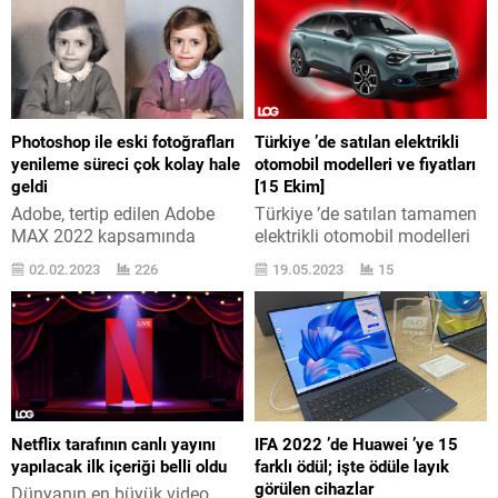
Photoshop ile eski fotoğrafları
Türkiye ’de satılan elektrikli
yenileme süreci çok kolay hale
otomobil modelleri ve fiyatları
geldi
[15 Ekim]
Adobe, tertip edilen Adobe
Türkiye ’de satılan tamamen
MAX 2022 kapsamında
elektrikli otomobil modelleri
Photoshop için birçok bülten
için aktüel fiyatları bir araya
02.02.2023
226
19.05.2023
15
asıllaştırdı. Bunlar arasında
getirdik. 15 Ekim listesinde
bir filtre de yer alıyordu.
yeni bir abone var. İçten
Adobe, en çok kullanılan
yanmalı motora sahip
yazılımlarından Photoshop
taşıtların yerini almaya
için birçok yeni özellik ve
başlayan elektrikli otomobil
teknoloji geliştiriyor. İşte
modellerinin rakamı yurt
bunların en yenisi suni akıl
dışında olduğu gibi Türkiye
Adobe Sensei temelli “uslu
’de de çoğalıyor. Bu vaziyet
Netflix tarafının canlı yayını
IFA 2022 ’de Huawei ’ye 15
filtreler” arasına dahil edilen
hoş ancak rakamın
yapılacak ilk içeriği belli oldu
farklı ödül; işte ödüle layık
“resim onarımı Photo
çoğalması ne yazık ki
görülen cihazlar
Dünyanın en büyük video