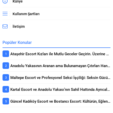
Künye
Kullanım Şartları
İletişim
Popüler Konular
Ataşehir Escort Kızları ile Mutlu Geceler Geçirin. Üzerine Kapsamlı Bakış
Anadolu Yakasının Aranan ama Bulunamayan Çıtırları Hangi Sitelerde? Seçerken Dikkat Edilecekler
Maltepe Escort ve Profesyonel Seksi İşçiliği: Seksin Gücünün Yanında Kaliteli Keyif Rehberi
Kartal Escort ve Anadolu Yakası’nın Sahil Hattında Ayrıcalıklı Buluşmalar Konusunda Öne Çıkan Detaylar
Güncel Kadıköy Escort ve Bostancı Escort: Kültürün, Eğlencenin ve Prestijin Buluşma Noktası Rehberi