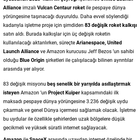
Alliance
imzalı
Vulcan Centaur roket
ile pespaye dünya
yörüngesine taşınacağı duyuruldu. Daha evvel söylendiği
kadarıyla işletme proje için şimdiden
83 değişik roket kalkışı
satın aldı. Burada kalkışlar için üç değişik roketin
kullanılacağı aktarılırken, süreçte
Arianespace,
United
Launch Alliance
ve Amazon kurucusu Jeff Bezos ’un sahibi
olduğu
Blue Origin
şirketleri ile çalışılacağı bilinen ayrıntılar
arasında yer alıyor.
83 değişik misyonu
beş senelik bir yarıyılda asıllaştırmak
isteyen
Amazon ’un
Project Kuiper
kapsamındaki ilk
maksadı pespaye dünya yörüngesine 3.236 değişik uydu
çıkarmak ve genel Dünya içermesi sağlamak olacak. İşletme
bu uydular ile özellikle şehirlerden uzak bölgelere düşük
gecikmeli ve yüksek süratli internet sağlayacak.
Amazon
ile
SpaceX
arasında uzaydan internet özelinde bir