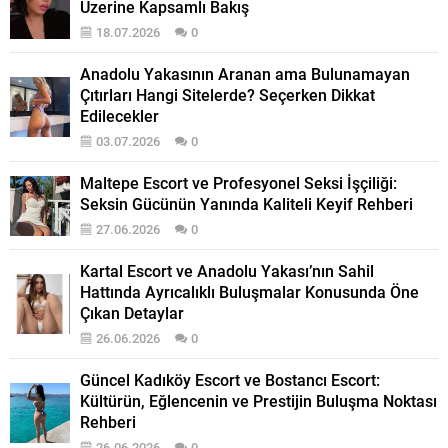
Üzerine Kapsamlı Bakış
18.07.2026
0
Anadolu Yakasının Aranan ama Bulunamayan
Çıtırları Hangi Sitelerde? Seçerken Dikkat
Edilecekler
03.07.2026
0
Maltepe Escort ve Profesyonel Seksi İşçiliği:
Seksin Gücünün Yanında Kaliteli Keyif Rehberi
27.06.2026
0
Kartal Escort ve Anadolu Yakası’nın Sahil
Hattında Ayrıcalıklı Buluşmalar Konusunda Öne
Çıkan Detaylar
26.06.2026
0
Güncel Kadıköy Escort ve Bostancı Escort:
Kültürün, Eğlencenin ve Prestijin Buluşma Noktası
Rehberi
26.06.2026
0