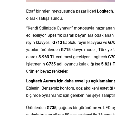
Etraf birimleri mevzusunda pazar lideri
Logitech
,
olarak satışa sundu.
“Kendi Stilinizde Oynayın” mottosuyla hazırlana
edilebiliyor. Spesifik olarak bayanlara odaklanan
reyin klavyesi,
G713
kablolu reyin klavyesi ve
G7
yapılan ürünlerden
G715
klavye modeli, Türkiye 
olarak
3.963 TL
verilmesi gerekiyor. Logitech
G7
İşletmenin
G735
adlı oyuncu kulaklığı ise
5.821 
ürünler, beyaz renkteler.
Logitech Aurora için daha evvel şu açıklamalar g
Eğlenin. Benzersiz konforu, göz akdikeni estetiği 
biçimde oynamanız için gereken her şeye sahiptir
Ürünlerden
G735,
çağdaş bir görünüme ve LED ay
aydınlatma ve yüzde 50 ses seviyesi ile 16 saat ku