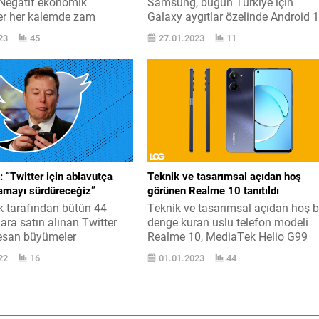
Negatif ekonomik
Samsung, bugün Türkiye için
er her kalemde zam
Galaxy aygıtlar özelinde Android 
 BluTV ’den yapılan
+ One UI 5 tarihleri verdi. Samsung
23
45
27.01.2023
11
ya göre, gelen zammın
Türkiye ’deki Android 13 serüveni
ylık abonelik fiyatı 49,90
dün resmi olarak başladı. Android
k abonelik fiyatı ise 12
13 + One UI 5 aktüellemesini ilk
ernatifi ile ayda 29,90 TL
olarak Samsung Galaxy S22
nsıtılacak 20.09.2022
ailesindeki modeller için yollamay
n evvel oluşturulmuş aylık
başlayan işletme, bugün merak...
 azalıklarda...
 “Twitter için ablavutça
Teknik ve tasarımsal açıdan hoş
namayı sürdüreceğiz”
görünen Realme 10 tanıtıldı
 tarafından bütün 44
Teknik ve tasarımsal açıdan hoş b
ara satın alınan Twitter
denge kuran uslu telefon modeli
resan büyümeler
Realme 10, MediaTek Helio G99
n düşmüyor. Platform
harekâtçıyı merkeze alıyor. Realm
22
16
01.01.2023
44
ü şeyler görüyor. Sabah
10, ince çerçevelere ve köşeli
e bir adım atan Twitter,
tasarıma sahip en yeni orta seviye
n Twitter Blue ’ya ilave
Android uslu telefon modeli oldu.
değişik olarak para ile
Eforunu yukarıyada da belirttiğimi