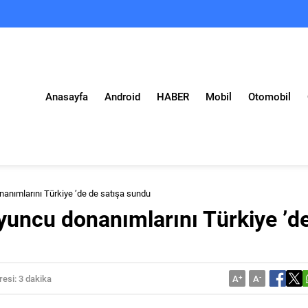
Anasayfa
Android
HABER
Mobil
Otomobil
nanımlarını Türkiye ’de de satışa sundu
oyuncu donanımlarını Türkiye ’d
esi: 3 dakika
A
+
A
-