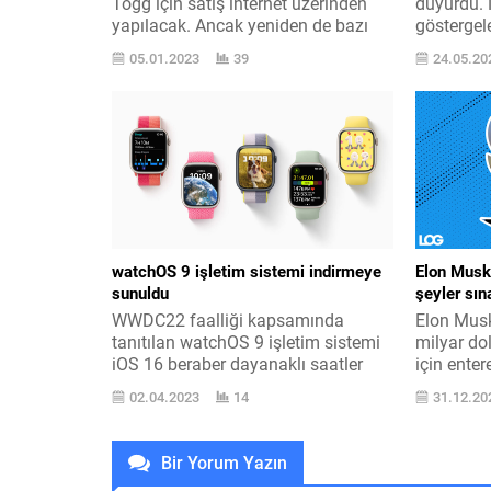
Togg için satış internet üzerinden
duyurdu. 
yapılacak. Ancak yeniden de bazı
göstergel
tecrübe merkezli faaliyet gösterecek.
getiriyor.
05.01.2023
39
24.05.20
Togg imzalı tamamen elektrikli
açıklama
otomobil modelleri, 2023 ’şan ilk
ardından a
çeyreğinde satışa çıkacak ilk model
TL, seneli
C-SUV Ad değişecek, yalnızca
taksit alt
internet üzerinden satılacak başka
olarak ya
bir deyişle rastgele bir bayi ağı
tarihinde
olmayacak. Ancak yeniden de...
ve senelik
watchOS 9 işletim sistemi indirmeye
Elon Musk:
sunuldu
şeyler sı
WWDC22 faalliği kapsamında
Elon Musk
tanıtılan watchOS 9 işletim sistemi
milyar dol
iOS 16 beraber dayanaklı saatler
için ente
için çıkışını yaptı. WWDC22
gündemde
02.04.2023
14
31.12.20
aktifliğinin ehemmiyetli
olağanüst
bültenlerinden olan tüm ayrıntılarına
saatlerind
burada yer verdiğimiz Apple Watch
aktüellene
Bir Yorum Yazın
’lara özel watchOS 9 işletim sistemi,
edilenden 