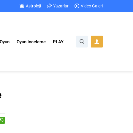
Astroloji
Yazarlar
Video Galeri
Oyun
Oyun inceleme
PLAY
e