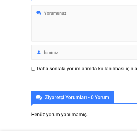
artık alttaki uslu saatlere indirilerek
satılmaya
kullanılabiliyor. Apple ’ın senelerdir
hazırlamı
iyi biçimde sürdürdüğü aktüelleme
sahip olan
siyaseti kapsamında birçok Apple...
hakikat a
Daha sonraki yorumlarımda kullanılması için ad
Ziyaretçi Yorumları - 0 Yorum
Henüz yorum yapılmamış.