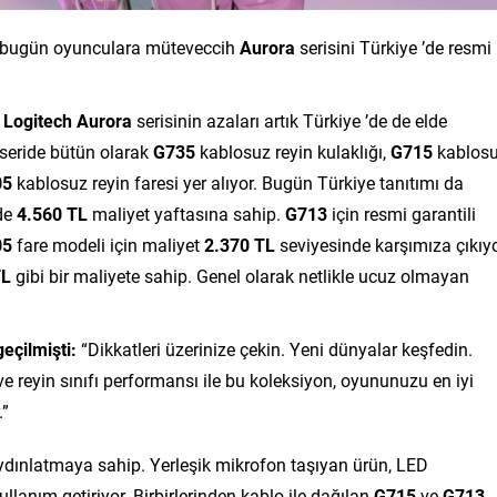
 bugün oyunculara müteveccih
Aurora
serisini Türkiye ’de resmi
n
Logitech Aurora
serisinin azaları artık Türkiye ’de de elde
 seride bütün olarak
G735
kablosuz reyin kulaklığı,
G715
kablos
05
kablosuz reyin faresi yer alıyor. Bugün Türkiye tanıtımı da
’de
4.560 TL
maliyet yaftasına sahip.
G713
için resmi garantili
05
fare modeli için maliyet
2.370 TL
seviyesinde karşımıza çıkıyo
TL
gibi bir maliyete sahip. Genel olarak netlikle ucuz olmayan
eçilmişti:
“Dikkatleri üzerinize çekin. Yeni dünyalar keşfedin.
ve reyin sınıfı performansı ile bu koleksiyon, oyununuzu en iyi
.”
dınlatmaya sahip. Yerleşik mikrofon taşıyan ürün, LED
llanım getiriyor. Birbirlerinden kablo ile dağılan
G715
ve
G713