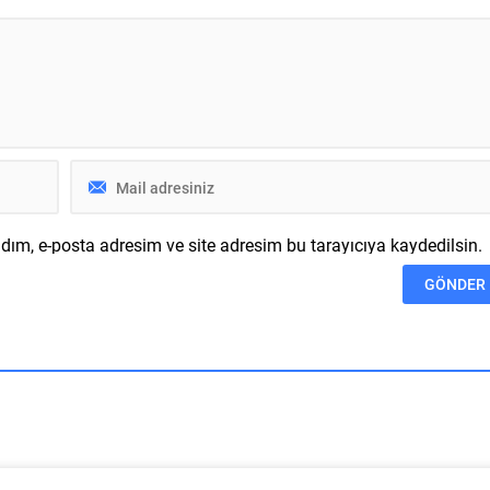
cak yeni bir rozet
gibi temel gereksinimler için
ştı. “Resmi” ibaresine
aşırısıyla yeterli MediaTek Helio 
 yeni rozeti yalnızca
operasyoncudan...
nlamda doğrulanmış...
ım, e-posta adresim ve site adresim bu tarayıcıya kaydedilsin.