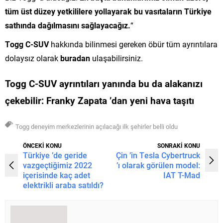
tüm üst düzey yetkililere yollayarak bu vasıtaların Türkiye
sathında dağılmasını sağlayacağız.
“
T
ogg C-SUV
hakkında bilinmesi gereken öbür tüm ayrıntılara
dolaysız olarak
buradan
ulaşabilirsiniz.
Togg C-SUV ayrıntıları yanında bu da alakanızı
çekebilir:
Franky Zapata ’dan yeni hava taşıtı
Togg deneyim merkezlerinin açılacağı ilk şehirler belli oldu
ÖNCEKİ KONU
SONRAKİ KONU
Türkiye ’de geride
Çin ’in Tesla Cybertruck
vazgeçtiğimiz 2022
’ı olarak görülen model:
içerisinde kaç adet
IAT T-Mad
elektrikli araba satıldı?