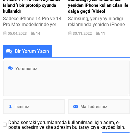
Mart 2023 tarihi yanaştıkça
kokuya tepki veriyor, belirli
Island ’ı bir prototip oyunda
yeniden iPhone kullanıcıları ile
Togg ’a olan alaka da
olgunluktan sonra annenin
kullanıldı
dalga geçti [Video]
çoğalıyor. Bu alaka...
yediklerine...
Sadece iPhone 14 Pro ve 14
Samsung, yeni yayınladığı
Pro Max modellerinde yer
reklamında yeniden iPhone
alan Dynamic Island, farklı
kullanıcıları ile dalga geçti.
05.04.2023
14
30.11.2022
11
kullanımlar kazanacak gibi
İşletme bu tepki sürükleyen
görünüyor. Biliyorsunuz kısa
reklamlardan bir cinsli
süre önce tanıtılan iPhone 14
bırakmıyor. Samsung,
Bir Yorum Yazın
Pro ve 14 Pro Max
yayınladığı “On the Fence”
modellerinde yer alan
adlı yukarıyada
TrueDepth sensörlerine ve
izleyebileceğiniz kısa reklam
selfie kamerasına ev sahipliği
filminde katlanabilir
yapan ekran deliği statik bir
telefonları üzerinden bir defa
boşluk olarak tasarlanmadı.
daha iPhone kullanıcılarını
Apple burada...
hedef aldı. Bu reklamda
Samsung tarafına geçmek
isteyen bir iPhone kullanıcısı
karşımıza çıkıyor....
Daha sonraki yorumlarımda kullanılması için adım, e-
posta adresim ve site adresim bu tarayıcıya kaydedilsin.