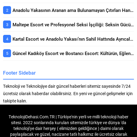
Anadolu Yakasının Aranan ama Bulunamayan Çıtırları Hangi Sitelerde? Seçerken Dikkat Edilecekler
Maltepe Escort ve Profesyonel Seksi İşçiliği: Seksin Gücünün Yanında Kaliteli Keyif Rehberi
Kartal Escort ve Anadolu Yakası’nın Sahil Hattında Ayrıcalıklı Buluşmalar Konusunda Öne Çıkan Detaylar
Güncel Kadıköy Escort ve Bostancı Escort: Kültürün, Eğlencenin ve Prestijin Buluşma Noktası Rehberi
Footer Sidebar
Teknoloji ve Teknolojiye dair güncel haberleri sitemiz sayesinde 7/24
ücretsiz olarak haberdar olabilirsiniz. En yeni ve güncel gelişmeler için
takipte kalın.
TeknolojiDehasi.Com.TR | Türkiye'nin yerli ve milli teknoloji haber
sitesi. 2022 sonlarında kurulan sitemizde türkiye ve dünya 'da
teknoloji'ye dair herşey ( elimizden geldiğince ) daimi olarak
paylaşılacak ve güzel, nacizane tatlı halkımız ile ücretsiz olarak