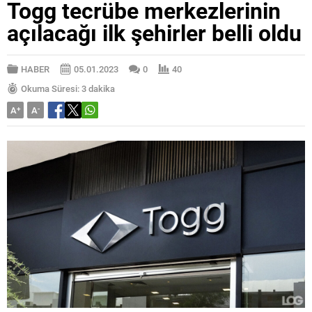
Togg tecrübe merkezlerinin
açılacağı ilk şehirler belli oldu
HABER
05.01.2023
0
40
Okuma Süresi: 3 dakika
A
+
A
-