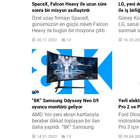
SpaceX, Falcon Heavy ile uzun süre
LG, yeni d
sonra bir misyon asıllaştırdı
ile iş birli
Özel uzay firmayı SpaceX,
Güney Kor
günümüzün en güçlü roketi Falcon
LG, sanal
Heavy ile bugün bir misyona çıktı.
sunmak içi
Roket bundan evvel 2019 ’da
yapıyor. 
30.11.2022
13
16.05.20
kullanılmıştı. İlk kalkışını 6 Şubat
hakkında 
2018 tarihinde reelleştiren etkin
şöyle old
vazifedeki en güçlü roket modeli
ve dijital 
Falcon Heavy, ikinci kalkışında ilk
hakikat z
kez ticari bir misyona
oluşturma
çıkarılmıştı. Uzun zamandır
mevzusun
kullanılmayan roket ile dakikalar
platformu 
evvel bir...
“8K” Samsung Odyssey Neo G9
Yerli elek
oyuncu monitörü geliyor
Pro 2 ve P
AMD ’nin yeni ekran kartlarıyla
Ford Otosa
beraber dikkat toplayan bir ilan
motosikle
daha yapıldı. “8K” Samsung
Pro 3 için
Odyssey Neo G9 oyuncu monitörü
daha zam 
14.01.2023
13
09.04.20
de geliyor. Samsung Odyssey Neo
firmayı R