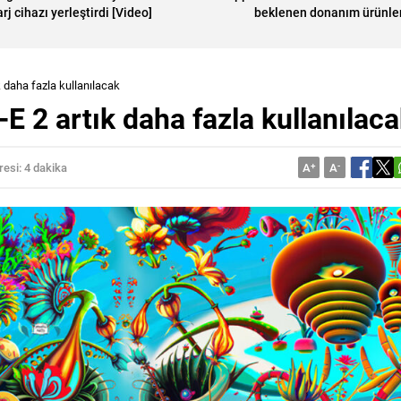
arj cihazı yerleştirdi [Video]
beklenen donanım ürünler
k daha fazla kullanılacak
E 2 artık daha fazla kullanılac
esi: 4 dakika
A
+
A
-