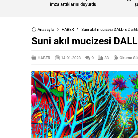
imza attıklarını duyurdu
ş
Anasayfa
HABER
Suni akıl mucizesi DALL-E 2 artı
Suni akıl mucizesi DALL-
HABER
14.01.2023
0
33
Okuma Sür