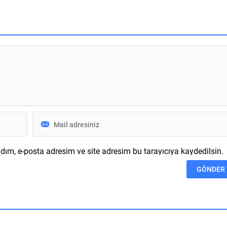
rli elektrikli motosiklet
harika güzellikleri sunmak adına
in ilk maliyetleri Rakun
Pendik escort bayan sitesini ziyar
n 105.599 TL, Rakun Pro 3
etmenizi istiyoruz. Şundan emin
6.999 TL seviyesindeydi.
olmanız gerekiyor daha öncesind
 daha sonra Pro 2 için...
yaşadığınız sıradan ve aceleci
tavırları asla burada bulamazsınız
işini...
ım, e-posta adresim ve site adresim bu tarayıcıya kaydedilsin.