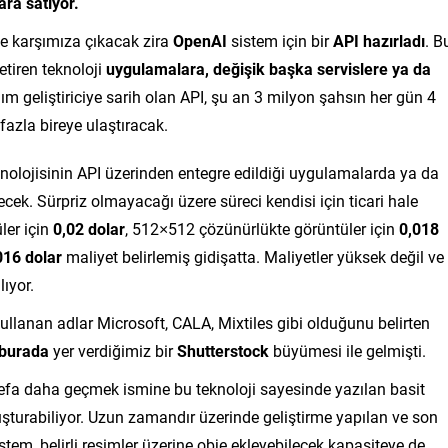
ara satıyor.
de karşımıza çıkacak zira
OpenAI
sistem için bir
API hazırlad
ı
. B
etiren teknoloji
uygulamalara, değişik başka servislere ya da
lım geliştiriciye sarih olan API, şu an 3 milyon şahsın her gün 4
fazla bireye ulaştıracak.
nolojisinin API üzerinden entegre edildiği uygulamalarda ya da
ecek. Sürpriz olmayacağı üzere süreci kendisi için ticari hale
er için
0,02 dolar
, 512×512 çözünürlükte görüntüler için
0,018
016 dolar
maliyet belirlemiş gidişatta. Maliyetler yüksek değil ve
lıyor.
kullanan adlar Microsoft, CALA, Mixtiles gibi olduğunu belirten
burada
yer verdiğimiz bir
Shutterstock
büyümesi ile gelmişti.
efa daha geçmek ismine bu teknoloji sayesinde yazılan basit
oluşturabiliyor. Uzun zamandır üzerinde geliştirme yapılan ve son
istem, belirli resimler üzerine obje ekleyebilecek kapasiteye de