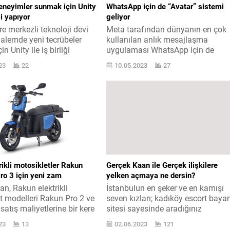
eneyimler sunmak için Unity
WhatsApp için de “Avatar” sistemi
ği yapıyor
geliyor
e merkezli teknoloji devi
Meta tarafından dünyanın en çok
 alemde yeni tecrübeler
kullanılan anlık mesajlaşma
n Unity ile iş birliği
uygulaması WhatsApp için de
LG Türkiye ’den mevzu
Avatar sistemi geliştiriliyor. Çatı
23
22
10.05.2023
27
gelen resmî açıklama
şirket Meta tarafından Facebook,
u: “LG Electronics, meta-ev
Instagram ve Messenger‘a getirile
insanların geliştirilmesi için
Avatar sistemi, WABetaInfo
amanlı 3D RT3D içerik
tarafından bulunduğu kadarıyla
 ve çalıştırma
yakında WhatsApp içerisinde de
da dünyanın lider
karşımıza çıkacak. Bu sistem
olan Unity ile...
sayesinde şahıslar dolaysız olara
uygulama içerisinde Avatar ’larını
başka bir deyişle kendilerinin
dijital...
trikli motosikletler Rakun
Gerçek Kaan ile Gerçek ilişkilere
ro 3 için yeni zam
yelken açmaya ne dersin?
n, Rakun elektrikli
İstanbulun en şeker ve en kamışı
t modelleri Rakun Pro 2 ve
seven kızları; kadıköy escort baya
 satış maliyetlerine bir kere
sitesi sayesinde aradığınız
yaptı. Ford Otosan
özelliklere sahip olan güzel kadınl
23
13
02.06.2023
121
akun Mobilite tarafından
ile takılabilirsiniz beyler. Sizlere bu