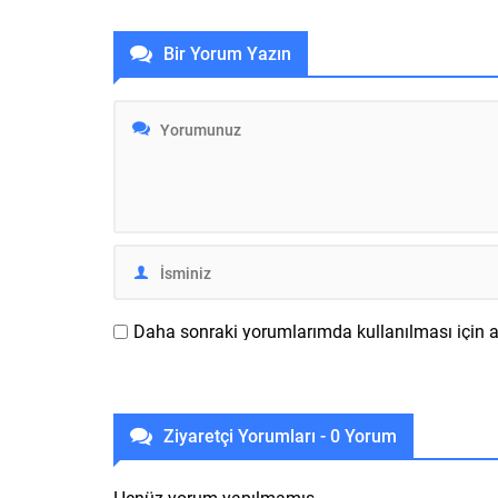
G9 oyuncu monitörü, 2023 ’şöhret
üretilen ye
başında tertip edilecek CES 2023
modellerin
Bir Yorum Yazın
kapsamında 8K çözünürlük sunan
Pro 2 içi
versiyonu ile karşımıza çıkacak.
içinse 11
Çıktığı zaman dünyanın ilk 8K ultra
Bu sayılar
geniş oyuncu...
Daha sonraki yorumlarımda kullanılması için ad
Ziyaretçi Yorumları - 0 Yorum
Henüz yorum yapılmamış.