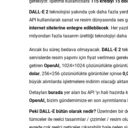
gerekiyor. İşletme kullanıcılara
115 krediyi 15 dol
DALL-E 2
teknolojisi yakında çok daha fazla yer
API kullanılarak sanat ve resim dünyasında ses g
internet sitelerine entegre edilebilecek
. Her yazı
milyondan fazla tasarım ürettiği teknolojiyi daha 
Ancak bu süreç bedava olmayacak.
DALL-E 2
tek
servislerde resim yapımı için fiyat verilmesi gerek
getiren
OpenAI,
1024×1024 çözünürlükte görüntül
dolar
, 256×256 çözünürlükte görüntüler içinse
0,
büyük alımlarda işletmelere indirim olacağı aktarı
Detayları
burada
yer alan bu API ’yı hali hazırda 
OpenAI,
bizim gündemimize en son ayrıntılarına
Peki DALL-E bütün olarak nedir?
Üzerinden bir d
tümceler ile reelci tasarımlar / çizimler / resim 
evrede çok reelci neticeler çıkarabilir hale gelen s