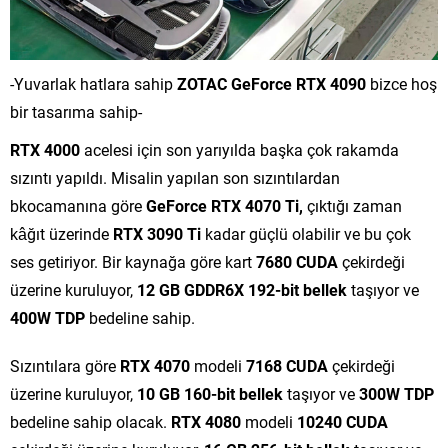
-Yuvarlak hatlara sahip
ZOTAC GeForce RTX 4090
bizce hoş
bir tasarıma sahip-
RTX 4000
acelesi için son yarıyılda başka çok rakamda
sızıntı yapıldı. Misalin yapılan son sızıntılardan
bkocamanına göre
GeForce RTX 4070 Ti,
çıktığı zaman
kâğıt üzerinde
RTX 3090 Ti
kadar güçlü olabilir ve bu çok
ses getiriyor. Bir kaynağa göre kart
7680 CUDA
çekirdeği
üzerine kuruluyor,
12 GB GDDR6X 192-bit bellek
taşıyor ve
400W TDP
bedeline sahip.
Sızıntılara göre
RTX 4070
modeli
7168 CUDA
çekirdeği
üzerine kuruluyor,
10 GB 160-bit bellek
taşıyor ve
300W TDP
bedeline sahip olacak.
RTX 4080
modeli
10240 CUDA