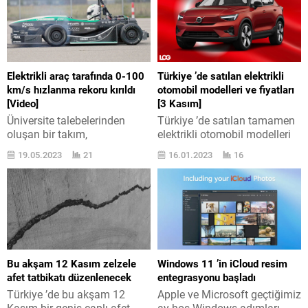
Elektrikli araç tarafında 0-100
Türkiye ’de satılan elektrikli
km/s hızlanma rekoru kırıldı
otomobil modelleri ve fiyatları
[Video]
[3 Kasım]
Üniversite talebelerinden
Türkiye ’de satılan tamamen
oluşan bir takım,
elektrikli otomobil modelleri
hazırladıkları elektrikli taşıt
için aktüel fiyatları bir araya
19.05.2023
21
16.01.2023
16
modeliyle 0-100 kilometre/s
getirdik. 3 Kasım listesinde
süratlenme rekorunu kırdı.
yeni bir model var. İçten
Elektrikli taşıt modelleri
yanmalı motora sahip
taşıdıkları elektrik
vasıtaların yerini almaya
motorlarının verdiği anlık tork
başlayan elektrikli otomobil
sayesinde olağanüstü yüksek
modellerinin sayısı yurt
0-100 kilometre/s
dışında olduğu gibi Türkiye
kıymetlerine sahipler. Bu
’de de çoğalıyor. Bu gidişat
Bu akşam 12 Kasım zelzele
Windows 11 ’in iCloud resim
mevzuda özellikle Tesla ’nın
hoş ancak sayının artması
afet tatbikatı düzenlenecek
entegrasyonu başladı
Model S ’i dikkat toplarken,
maalesef fiyatların alta
Türkiye ’de bu akşam 12
Apple ve Microsoft geçtiğimiz
alanda başka özel sınamalar
inmesini...
Kasım bir geniş çaplı afet
ay hoş Windows adımları