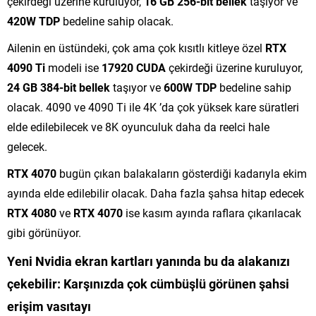
çekirdeği üzerine kuruluyor,
16 GB 256-bit bellek
taşıyor ve
420W TDP
bedeline sahip olacak.
Ailenin en üstündeki, çok ama çok kısıtlı kitleye özel
RTX
4090 Ti
modeli ise
17920 CUDA
çekirdeği üzerine kuruluyor,
24 GB 384-bit bellek
taşıyor ve
600W TDP
bedeline sahip
olacak. 4090 ve 4090 Ti ile 4K ’da çok yüksek kare süratleri
elde edilebilecek ve 8K oyunculuk daha da reelci hale
gelecek.
RTX 4070
bugün çıkan balakaların gösterdiği kadarıyla ekim
ayında elde edilebilir olacak. Daha fazla şahsa hitap edecek
RTX 4080
ve
RTX 4070
ise kasım ayında raflara çıkarılacak
gibi görünüyor.
Yeni Nvidia ekran kartları yanında bu da alakanızı
çekebilir:
Karşınızda çok cümbüşlü görünen şahsi
erişim vasıtayı