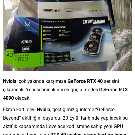
Nvidia
, çok yakında karşımıza
GeForce RTX 40
serisini
çıkaracak. Yeni serinin ikinci en güçlü modeli
GeForce RTX
4090
olacak.
Ekran kartı devi
Nvidia
, geçtiğimiz günlerde “GeForce
Beyond” aktifliğini duyurdu. 20 Eylül tarihinde yapılacak bu
aktiflik kapsamında Lovelace kod ismine sahip yeni GPU
mimarisini temel alan
RTX 40 acelesi ekran kartları lanse