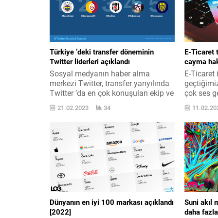
Türkiye ’deki transfer döneminin
E-Ticaret 
Twitter liderleri açıklandı
cayma hak
Sosyal medyanın haber alma
E-Ticaret 
merkezi Twitter, transfer yarıyılında
geçtiğim
Twitter ’da en çok konuşulan ekip ve
çok ses g
oyuncuları açıkladı. Mevzu
etmesi er
21.02.2023
34
11.02.20
hakkında Twitter şu açıklamaları
habere gö
yaptı: “Yaz yarıyılındaki transfer
masaya ge
deliliği Twitter ’ı da salladı. Dünyaca
idaremeli
ünlü yıldızlar rotasını Türkiye ’ye
mahsulden
çevirirken, bu adlar Twitter ’ın da
eylül ayı
gündemine oturdu. Everton ’dan
yürürlüğe
Beşiktaş ’a gelen...
etmelerin 
Dünyanın en iyi 100 markası açıklandı
Suni akıl 
[2022]
daha fazla