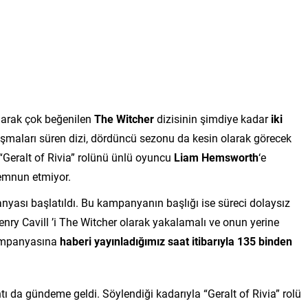
olarak çok beğenilen
The Witcher
dizisinin şimdiye kadar
iki
ışmaları süren dizi, dördüncü sezonu da kesin olarak görecek
 “Geralt of Rivia” rolünü ünlü oyuncu
Liam Hemsworth
‘e
memnun etmiyor.
yası başlatıldı. Bu kampanyanın başlığı ise süreci dolaysız
enry Cavill ’i The Witcher olarak yakalamalı ve onun yerine
 kampanyasına
haberi yayınladığımız saat itibarıyla 135 binden
ı da gündeme geldi. Söylendiği kadarıyla “Geralt of Rivia” rolü