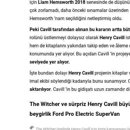
için
Liam Hemsworth
2018
senesinde de düşünülm
çok zorlamadı, daha önceki sınamalar üzerinden rol
Hemsworth ’nam seçildiğini netleştirmiş oldu.
Peki Cavill tarafından alınan bu kararın artta bü
rolünü üstlenmeyi dolaysız olarak
Henry Cavill
is
hem de kitaplarını yakından takip eden ve âleme 
konumunda yer alıyor. Bu açıdan Cavill ’in proje
seviyede yer alıyor.
İşte bundan dolayı
Henry Cavill
projenin kitaplar 
imal ekibi söylendiği kadarıyla bunu sunamıyor. Ca
aktarılıyor
. Cavill ’in bu gidişatı uzun zamandır di
The Witcher ve sürpriz Henry Cavill bü
beygirlik Ford Pro Electric SuperVan
The Witcher özelinde Henry Cavill için imza kampanyası ba