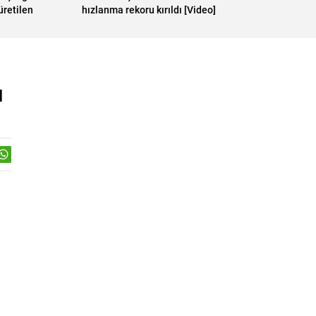
retilen
hızlanma rekoru kırıldı [Video]
ı