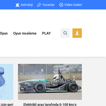
Astroloji
Yazarlar
Video Galeri
Oyun
Oyun inceleme
PLAY
için geri
Elektrikli araç tarafında 0-100 km/s