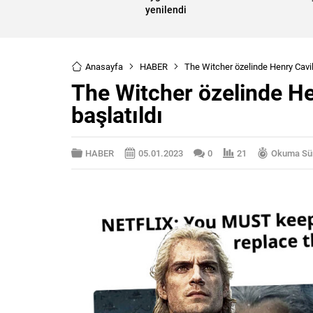
yenilendi
Anasayfa
HABER
The Witcher özelinde Henry Cavil
The Witcher özelinde He
başlatıldı
HABER
05.01.2023
0
21
Okuma Sür