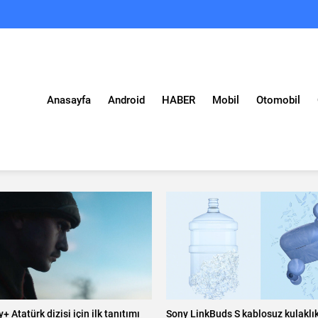
Anasayfa
Android
HABER
Mobil
Otomobil
+ Atatürk dizisi için ilk tanıtımı
Sony LinkBuds S kablosuz kulaklık 