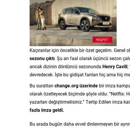
Kaçıranlar için öncelikle bir özet geçelim. Genel 
sezonu çıktı
. Şu an faal olarak üçüncü sezon çal
ancak dizinin dördüncü sezonunda
Henry Cavill
,
devredecek. İşte bu gidişat fanları hiç ama hiç 
Bu surattan
change.org üzerinde
bir imza kampan
olarak özetleyecek biçimde şöyle oldu: “Netflix: H
yazarları değiştirmelisiniz.” Tertip Edilen imza
fazla imza geldi.
Bu arada bugün daha evvel dinlenmeyen bir ayrınt