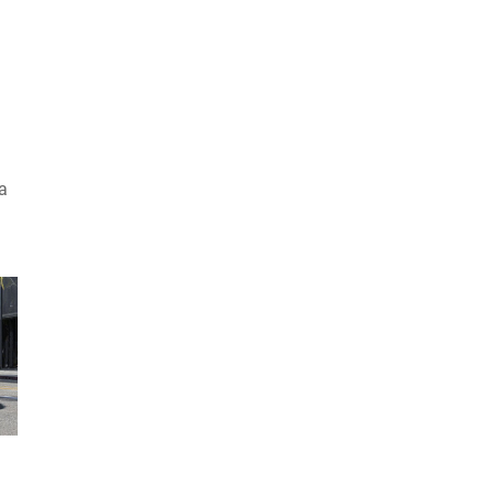
ya
Z
,
r
na