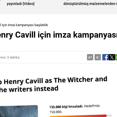
yayınladı [Video]
dönüştürülmüş malzemelerden ü
yeni sürüm
l için imza kampanyası başlatıldı
nry Cavill için imza kampanyas
esi: 3 dakika
A
+
A
-