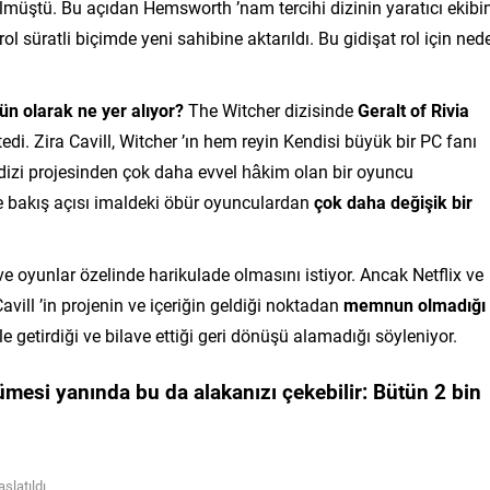
üştü. Bu açıdan Hemsworth ’nam tercihi dizinin yaratıcı ekibin
 süratli biçimde yeni sahibine aktarıldı. Bu gidişat rol için ned
tün olarak ne yer alıyor?
The Witcher dizisinde
Geralt of Rivia
tedi. Zira Cavill, Witcher ’ın hem reyin Kendisi büyük bir PC fanı
dizi projesinden çok daha evvel hâkim olan bir oyuncu
ye bakış açısı imaldeki öbür oyunculardan
çok daha değişik bir
ve oyunlar özelinde harikulade olmasını istiyor. Ancak Netflix ve
vill ’in projenin ve içeriğin geldiği noktadan
memnun olmadığı
le getirdiği ve bilave ettiği geri dönüşü alamadığı söyleniyor.
yümesi yanında bu da
alakanızı çekebilir:
Bütün 2 bin
şlatıldı