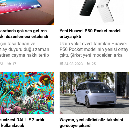
tarafında çok ses getiren
Yeni Huawei P50 Pocket modeli
kı düzenlemesi ertelendi
ortaya çıktı
için tasarlanan ve
Uzun vakit evvel tanıtılan Huawei
iz ay duyurulduğu zaman
P50 Pocket modelinin yenisi orta
etiren cayma hakkı tertip
çıktı. Şirket yeni modelden arka
telendi. Dünya ’da yer alan
ekranı kaldırdı. Samsung Galaxy 
23
17
24.03.2023
25
re E-Ticaret özelinde
Flip3 rakibi dikey sabredebilir
len mesafeli sözleşmeler
telefon modeli Huawei P50 Pocket
ğinde satın alınan
Türkiye ’de de satılan 28 bin TL bi
 cayma hakkıyla alakalı
makine olarak pazarda dikkat
nda yapılan ve 1 Ekim ’de
toplamıştı. Şimdi ise “yeni” takısı
 girmesi öngörülen tertip
sahip P50 Pocket ortaya çıktı....
yürürlük tarihi 2024...
mucizesi DALL-E 2 artık
Waymo, yeni sürücüsüz taksisini
 kullanılacak
görücüye çıkardı