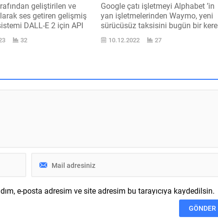
afından geliştirilen ve
Google çatı işletmeyi Alphabet ’in
larak ses getiren gelişmiş
yan işletmelerinden Waymo, yeni
sistemi DALL-E 2 için API
sürücüsüz taksisini bugün bir kere
ıldı. Son yarıyılda birçok
daha görücüye çıkardı.
23
32
10.12.2022
27
akip kazanan OpenAI imzalı
Waymo, dünyanın sürücüsüz
teknolojisi, büyümesini
taksileri asıl anlamda yollara
r ve bir müddettir rastgele
çıkaran ve taşımacılık yapan ilk
me sırası ya da davetiye
şirketleri arasında yer alıyor. Bura
erkes tarafından
şimdiye kadar özel modifiye edilm
iliyor. Dolaysız olarak
Chrysler Pacifica Hybrid taşıtları
laşabilen sistem, abone...
kullanan firma, gelecekte ise özel b
faallik kapsamında...
ım, e-posta adresim ve site adresim bu tarayıcıya kaydedilsin.