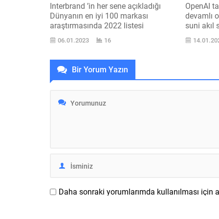
Interbrand ’in her sene açıkladığı
OpenAI tar
Dünyanın en iyi 100 markası
devamlı o
araştırmasında 2022 listesi
suni akıl 
açıklandı. En üstte çok tanıdık adlar
çıkışı yap
06.01.2023
16
14.01.20
var. Samsung Türkiye tarafından
değişik r
yapılan paylaşıma göre Interbrand
DALL-E 2 
tarafından açıklanan Dünyanın en
sürdürüyo
Bir Yorum Yazın
iyi 100 markası listesi, her markanın
bir bekle
bedeliyle alakalı, işletmenin finansal
olmadan h
performansının yanı gizeme satın
kullanılab
alma ve rekabet eforu üzerindeki...
buradan u
Daha sonraki yorumlarımda kullanılması için ad