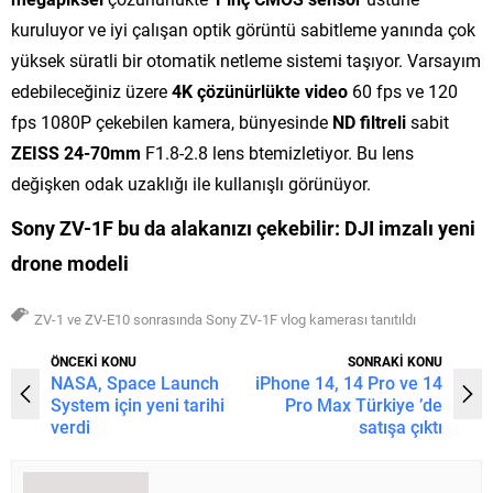
kuruluyor ve iyi çalışan optik görüntü sabitleme yanında çok
yüksek süratli bir otomatik netleme sistemi taşıyor. Varsayım
edebileceğiniz üzere
4K
çözünürlükte video
60 fps ve 120
fps 1080P çekebilen kamera, bünyesinde
ND filtreli
sabit
ZEISS
24-70mm
F1.8-2.8 lens btemizletiyor. Bu lens
değişken odak uzaklığı ile kullanışlı görünüyor.
Sony ZV-1F
bu da alakanızı çekebilir:
DJI imzalı yeni
drone modeli
ZV-1 ve ZV-E10 sonrasında Sony ZV-1F vlog kamerası tanıtıldı
ÖNCEKİ KONU
SONRAKİ KONU
NASA, Space Launch
iPhone 14, 14 Pro ve 14
System için yeni tarihi
Pro Max Türkiye ’de
verdi
satışa çıktı