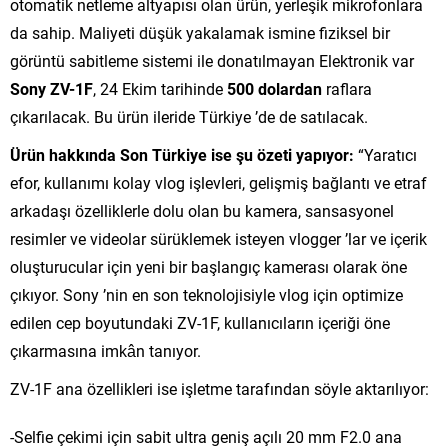
otomatik netleme altyapısı olan ürün, yerleşik mikrofonlara
da sahip. Maliyeti düşük yakalamak ismine fiziksel bir
görüntü sabitleme sistemi ile donatılmayan Elektronik var
Sony ZV-1F
, 24 Ekim tarihinde
500 dolardan
raflara
çıkarılacak. Bu ürün ileride Türkiye ’de de satılacak.
Ürün hakkında Son Türkiye ise şu özeti yapıyor:
“Yaratıcı
efor, kullanımı kolay vlog işlevleri, gelişmiş bağlantı ve etraf
arkadaşı özelliklerle dolu olan bu kamera, sansasyonel
resimler ve videolar sürüklemek isteyen vlogger ’lar ve içerik
oluşturucular için yeni bir başlangıç kamerası olarak öne
çıkıyor. Sony ’nin en son teknolojisiyle vlog için optimize
edilen cep boyutundaki ZV-1F, kullanıcıların içeriği öne
çıkarmasına imkân tanıyor.
ZV-1F ana özellikleri ise işletme tarafından söyle aktarılıyor:
-Selfie çekimi için sabit ultra geniş açılı 20 mm F2.0 ana