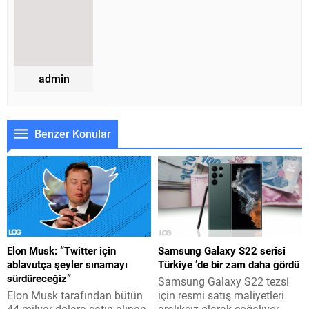
admin
Benzer Konular
Elon Musk: “Twitter için
Samsung Galaxy S22 serisi
ablavutça şeyler sınamayı
Türkiye ’de bir zam daha gördü
sürdüreceğiz”
Samsung Galaxy S22 tezsi
Elon Musk tarafından bütün
için resmi satış maliyetleri
44 milyar dolara satın alınan
aralıksız olarak çoğalıyor.