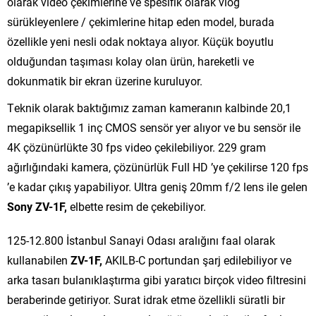
olarak video çekimlerine ve spesifik olarak vlog
sürükleyenlere / çekimlerine hitap eden model, burada
özellikle yeni nesli odak noktaya alıyor. Küçük boyutlu
olduğundan taşıması kolay olan ürün, hareketli ve
dokunmatik bir ekran üzerine kuruluyor.
Teknik olarak baktığımız zaman kameranın kalbinde 20,1
megapiksellik 1 inç CMOS sensör yer alıyor ve bu sensör ile
4K çözünürlükte 30 fps video çekilebiliyor. 229 gram
ağırlığındaki kamera, çözünürlük Full HD ’ye çekilirse 120 fps
’e kadar çıkış yapabiliyor. Ultra geniş 20mm f/2 lens ile gelen
Sony ZV-1F,
elbette resim de çekebiliyor.
125-12.800 İstanbul Sanayi Odası aralığını faal olarak
kullanabilen
ZV-1F,
AKILB-C portundan şarj edilebiliyor ve
arka tasarı bulanıklaştırma gibi yaratıcı birçok video filtresini
beraberinde getiriyor. Surat idrak etme özellikli süratli bir