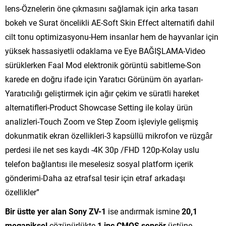
lens-Öznelerin öne çıkmasını sağlamak için arka tasarı
bokeh ve Surat öncelikli AE-Soft Skin Effect alternatifi dahil
cilt tonu optimizasyonu-Hem insanlar hem de hayvanlar için
yüksek hassasiyetli odaklama ve Eye BAĞIŞLAMA-Video
sürüklerken Faal Mod elektronik görüntü sabitleme-Son
karede en doğru ifade için Yaratıcı Görünüm ön ayarları-
Yaratıcılığı geliştirmek için ağır çekim ve süratli hareket
alternatifleri-Product Showcase Setting ile kolay ürün
analizleri-Touch Zoom ve Step Zoom işleviyle gelişmiş
dokunmatik ekran özellikleri-3 kapsüllü mikrofon ve rüzgâr
perdesi ile net ses kaydı -4K 30p /FHD 120p-Kolay uslu
telefon bağlantısı ile meselesiz sosyal platform içerik
gönderimi-Daha az etrafsal tesir için etraf arkadaşı
özellikler”
Bir üstte yer alan Sony ZV-1
ise andırmak ismine
20,1
megapiksel
çözünürlükte
1 inç CMOS sensör
üstüne