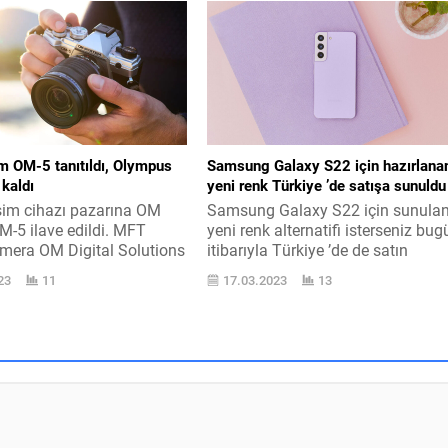
r verdiğimiz Topluluklar
İstatistik Müesseseyi, 2023 seneyi
ile beraber gelen özellikler
vergi, harç ve cezalara uygulanm
me şunları aktardı: “Bugün
üzere 2022 senesine ait yine
arın merakla bilave ettiğini
bedelleme oranına temel olan bilgi
ümüz üç özelliği daha
açıkladı. Ekim ayında Yurt İçi Üreti
uz; sohbet içi anketler
Maliyet...
, 32 şahısla görüntülü
..
 OM-5 tanıtıldı, Olympus
Samsung Galaxy S22 için hazırlana
 kaldı
yeni renk Türkiye ’de satışa sunuldu
im cihazı pazarına OM
Samsung Galaxy S22 için sunula
-5 ilave edildi. MFT
yeni renk alternatifi isterseniz bug
mera OM Digital Solutions
itibarıyla Türkiye ’de de satın
 alternatif. Olympus, resim
alınabiliyor. “Bora Purple” ismi
23
11
17.03.2023
13
nyasının en daha önceki
verilen sarih mor renk alternatifi
sında yer alıyordu ve
dolaysız olarak Samsung Türkiye
 iyi resim cihazları
’nin buradan erişebileceğiniz resm
 Ancak bu vaziyet
satış sitesine ilave edildi. Yeni
n pazarda kalmasına
renkler ile daha evvel sunulan
e Olympus ’un
renkler arasında bir maliyet farkı
me bkocamanımı satıldı.
bulunmuyor, telefon şu an...