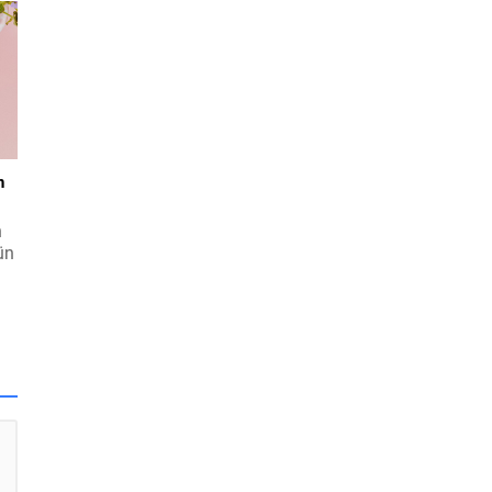
ak
yi
ci
n
n
ün
i