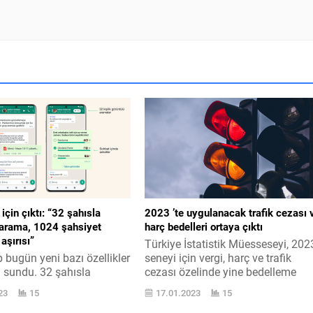
çin çıktı: “32 şahısla
2023 ’te uygulanacak trafik cezası 
 arama, 1024 şahsiyet
harç bedelleri ortaya çıktı
aşırısı”
Türkiye İstatistik Müesseseyi, 202
bugün yeni bazı özellikler
seneyi için vergi, harç ve trafik
 sundu. 32 şahısla
cezası özelinde yine bedelleme
 arama, 1024 şahsiyet
oranına temel olan bilgiyi açıkladı
23
15
17.01.2023
15
 aşırısı geldi. Ayrıntılarına
Dünya ’nın haberine göre Türkiye