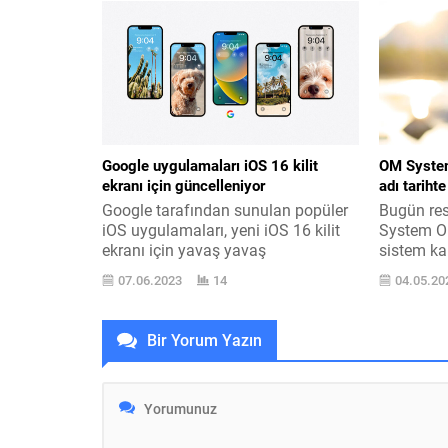
ve bütün 111,8 milyon aboneyi
burada ye
geride bıraktı. 111 milyondaki
altyapısı 
PewDiePie ile arasındaki fark şu an
için işlet
çok az olan ancak bu kesintisiz
kullanıcıl
olarak artan reel ismiyle Jimmy
düşündüğ
Donaldson,...
yayınlıyor
oluşturma
arama ve.
Google uygulamaları iOS 16 kilit
OM System
ekranı için güncelleniyor
adı tarihte
Google tarafından sunulan popüler
Bugün res
iOS uygulamaları, yeni iOS 16 kilit
System OM
ekranı için yavaş yavaş
sistem ka
aktüelleniyor. Tüm ayrıntılarına
imzalı ilk
07.06.2023
14
04.05.20
burada yer verdiğimiz iOS 16 işletim
cihazı dü
sistemi milyonlarca iPhone
adları ara
kullanıcısı tarafından etkin olarak
pazara çok
Bir Yorum Yazın
kullanılıyor. Bu işletim sisteminin en
sunmuştu.
büyük yeniliği getirdiği aktüellenen
işletmeni
kilit ekranı oldu. Çok daha çağdaş
yetmedi v
ve özelleştirilebilir hale getirilen
görüntüle
kilit...
İşte...