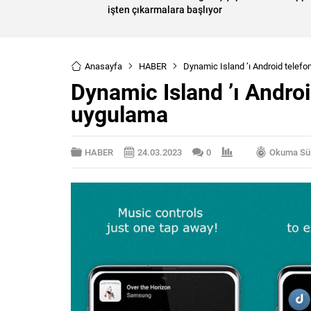
işten çıkarmalara başlıyor
Anasayfa
HABER
Dynamic Island ’ı Android telefo
Dynamic Island ’ı Androi
uygulama
HABER
24.03.2023
0
Okuma Sür