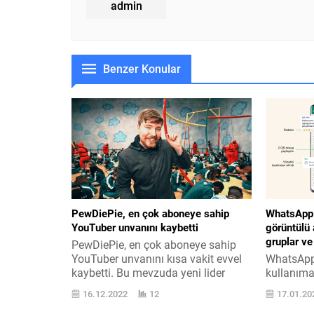
admin
Benzer Konular
PewDiePie, en çok aboneye sahip
WhatsApp i
YouTuber unvanını kaybetti
görüntülü
gruplar ve 
PewDiePie, en çok aboneye sahip
YouTuber unvanını kısa vakit evvel
WhatsApp 
kaybetti. Bu mevzuda yeni lider
kullanıma
MrBeast oldu. MrBeast, şahsi
görüntülü
16.12.2022
12
17.01.20
kanallar arasında bir ilke imzalaydı
gruplar ve