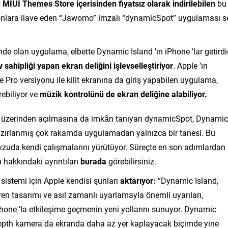
.
MIUI Themes Store içerisinden fiyatsız olarak indirilebilen
bu
fonlara ilave eden “Jawomo” imzalı “dynamicSpot” uygulaması s
nde olan uygulama, elbette Dynamic Island ’ın iPhone ’lar getirdi
sahipliği yapan ekran deliğini işlevselleştiriyor
. Apple ’ın
 Pro versiyonu ile kilit ekranına da giriş yapabilen uygulama,
rebiliyor ve
müzik kontrolünü de ekran deliğine alabiliyor.
ği üzerinden açılmasına da imkân tanıyan dynamicSpot, Dynamic
azırlanmış çok rakamda uygulamadan yalnızca bir tanesi. Bu
evzuda kendi çalışmalarını yürütüyor. Süreçte en son adımlardan
hakkındaki ayrıntıları
burada
görebilirsiniz.
sistemi için Apple kendisi şunları
aktarıyor:
“Dynamic Island,
ren tasarımı ve asıl zamanlı uyarlamayla önemli uyarıları,
iPhone ’la etkileşime geçmenin yeni yollarını sunuyor. Dynamic
Depth kamera da ekranda daha az yer kaplayacak biçimde yine