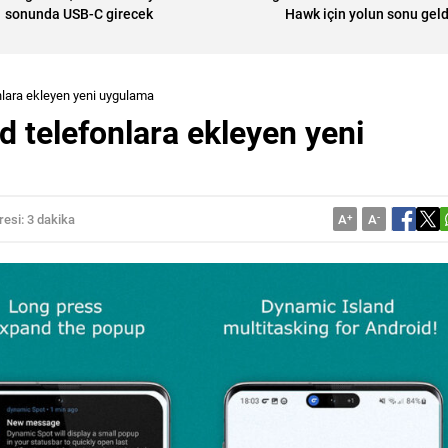
sonunda USB-C girecek
Hawk için yolun sonu geld
nlara ekleyen yeni uygulama
d telefonlara ekleyen yeni
esi: 3 dakika
A
+
A
-