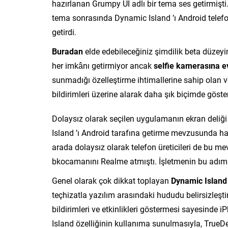
hazırlanan Grumpy UI adlı bir tema ses getirmişti
tema sonrasında Dynamic Island ’ı Android tele
getirdi.
Buradan
elde edebileceğiniz şimdilik beta düzeyi
her imkânı getirmiyor ancak
selfie kamerasına ev 
sunmadığı özelleştirme ihtimallerine sahip olan ve
bildirimleri üzerine alarak daha şık biçimde göste
Dolaysız olarak seçilen uygulamanın ekran deli
Island ’ı Android tarafına getirme mevzusunda h
arada dolaysız olarak telefon üreticileri de bu m
bkocamanını Realme atmıştı. İşletmenin bu adımı 
Genel olarak çok dikkat toplayan
Dynamic Island
teçhizatla yazılım arasındaki hududu belirsizleşti
bildirimleri ve etkinlikleri göstermesi sayesinde 
Island özelliğinin kullanıma sunulmasıyla, True