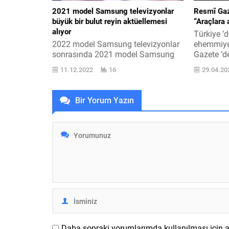
2021 model Samsung televizyonlar
Resmî Gaze
büyük bir bulut reyin aktüellemesi
“Araçlara a
alıyor
Türkiye ’
2022 model Samsung televizyonlar
ehemmiyet
sonrasında 2021 model Samsung
Gazete ’de
televizyonlar bir reyin merkezi haline
taşıtlara i
11.12.2022
16
29.04.20
getiriliyor. Microsoft, geçtiğimiz
yer alan 
aylarda Xbox odaklı birçok bülten
Teknoloji
yapmış ve bunlar arasında yeni
Motorlu V
Bir Yorum Yazın
Xbox TV uygulaması da yer almıştı.
Bunların 
İlk düzeyde Samsung ’un 2022
Teknik Bi
model uslu televizyonları için
Piyasa Him
gelecek balakası verilen uygulama,
şahısların konsol olmadan tüm
oyunları...
Daha sonraki yorumlarımda kullanılması için ad