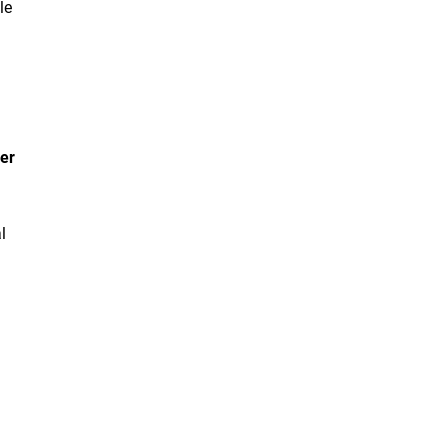
le
er
al