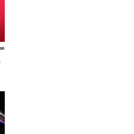
on
i
aha
mi