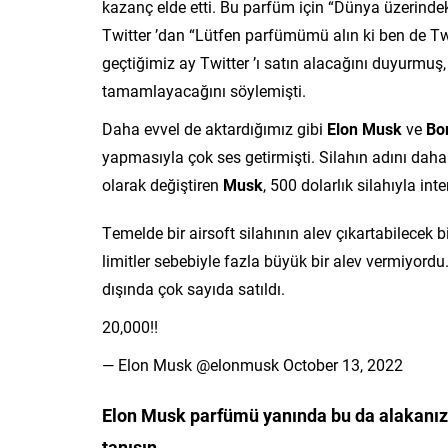
kazanç elde etti. Bu parfüm için “Dünya üzerind
Twitter ’dan “Lütfen parfümümü alın ki ben de Twi
geçtiğimiz ay Twitter ’ı satın alacağını duyurmuş
tamamlayacağını söylemişti.
Daha evvel de aktardığımız gibi
Elon Musk
ve
Bo
yapmasıyla çok ses getirmişti. Silahın adını dah
olarak değiştiren
Musk
, 500 dolarlık silahıyla inte
Temelde bir airsoft silahının alev çıkartabilecek 
limitler sebebiyle fazla büyük bir alev vermiyor
dışında çok sayıda satıldı.
20,000!!
— Elon Musk @elonmusk October 13, 2022
Elon Musk parfümü yanında bu da alakanızı
tanışın