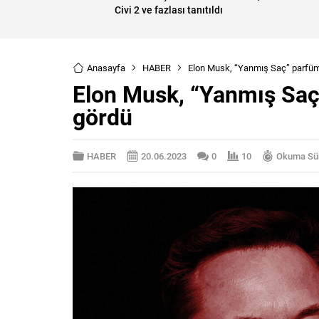
Civi 2 ve fazlası tanıtıldı
Anasayfa
HABER
Elon Musk, “Yanmış Saç” parfümü
Elon Musk, “Yanmış Saç”
gördü
HABER
20.06.2023
0
10
Okuma Sür