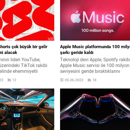
orts çok büyük bir gelir
Apple Music platformunda 100 mily
ini alacak
şarkı geride kaldı
ının lideri YouTube,
Teknoloji devi Apple, Spotify rakib
üzerindeki TikTok rakibi
Apple Music servisi ile 100 milyon
elinde ehemmiyetli
seviyesini geride bıraktıklarını
içerisinde bulunuyor.
açıkladı. Türkiye ’de de büyük bir
23
12
05.06.2023
18
ki senenin başında
kullanıcı kitlesine erişen Apple
siriyle doğan YouTube
Music, ilk çıktığında 30 milyon
ha fazla kullanılmaya
şarkıya ev sahipliği yapıyordu. D
k. Zira yapılan
sonra bu sayının 75 milyona
a göre Shots altyapısı
yükseldiği aktarıldı. Bugün ise res
de YouTube Partner
bir açıklama ile 100 milyonun geri
nın İş Ortağı Programı bir
kaldığı duyuruldu....
lacak. Başka Bir Deyişle
 belirli...