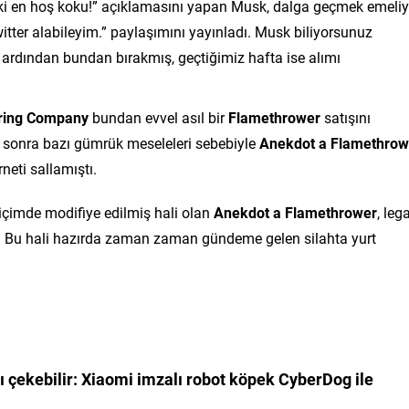
eki en hoş koku!” açıklamasını yapan Musk, dalga geçmek emeliy
tter alabileyim.” paylaşımını yayınladı. Musk biliyorsunuz
, ardından bundan bırakmış, geçtiğimiz hafta ise alımı
ring Company
bundan evvel asıl bir
Flamethrower
satışını
a sonra bazı gümrük meseleleri sebebiyle
Anekdot a Flamethrow
rneti sallamıştı.
biçimde modifiye edilmiş hali olan
Anekdot a Flamethrower
, leg
du. Bu hali hazırda zaman zaman gündeme gelen silahta yurt
 çekebilir:
Xiaomi imzalı robot köpek CyberDog ile