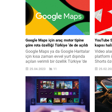
Google Maps için araç motor tipine
YouTube Sh
göre rota özelliği Türkiye ’de de açıldı
kapısı hal
Google Maps ya da Google Haritalar
Video alan
için kısa zaman evvel yurt dışında
platform 
açılan verimli bir özellik Türkiye ’de
Shorts öz
de faal edildi. Google Maps, yurt
tasarılar 
25.04.2023
11
25.02.20
dışında ve artık Türkiye ’de bireylerin
Önümüzde
belirledikleri rota üzerinden
TikTok te
kullandıkları vasıtanın motor tipini
Shorts da
seçmesine imkân tanıyor. Burada
başlanaca
benzinli, dizel, elektrikli ya da hibrit
açıklamay
alternatifleri sunuluyor. Süreçte...
yeni sene
Programı ’
parçası o
yeni senede