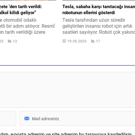
te ’den tarih verildi:
Tesla, sabaha karşı tanıtacağı insan
lkol kilidi geliyor”
robotunun ellerini gösterdi
de otomobil odaklı
Tesla tarafından uzun süredir
li bir adım atılıyor. Resmî
geliştirilen insansı robot için artık
n tarih verildiği üzere
saatleri sayılıyor. Robot çok yakın
çki kilidi geliyor. NTV ’de
görücüye çıkıyor. Elektrikli otomob
23
13
19.05.2023
17
habere göre Sanayi ve
Tesla tarafından geliştirilen insan
 Bakanlığı ’nca hazırlanan
robot, 2023 içerisinde imale alınm
asıtalar ve Römorkları ile
emeliyle uzunca bir süredir
Aksam, Sistem ve Ayrı
geliştiriliyor ve gündemde yer alıyo
rimlerinin Tip Onayı ve
CEO Elon Musk ’ın da oldukça
ayeyi ve Teftişine Ait...
heyecanlı olduğu robot, sabah kar
tertip edilecek AI...
ım, e-posta adresim ve site adresim bu tarayıcıya kaydedilsin.