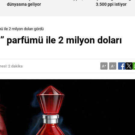
dünyasına geliyor
3.500 ppi istiyor
 ile 2 milyon doları gördü
 parfümü ile 2 milyon doları
esi: 2 dakika
A
+
A
-