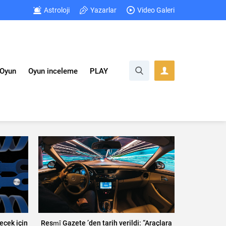
Astroloji
Yazarlar
Video Galeri
Oyun
Oyun inceleme
PLAY
ecek için
Resmî Gazete ’den tarih verildi: “Araçlara