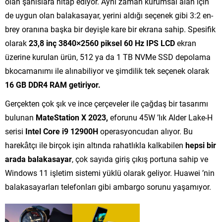
olan şahıslara hitap ediyor. Aynı zaman kurumsal alan için
de uygun olan balakasayar, yerini aldığı seçenek gibi 3:2 en-
brey oranına başka bir deyişle kare bir ekrana sahip. Spesifik
olarak
23,8 inç 3840×2560 piksel 60 Hz IPS LCD
ekran
üzerine kurulan ürün, 512 ya da 1 TB NVMe SSD depolama
bkocamanımı ile alınabiliyor ve şimdilik tek seçenek olarak
16 GB DDR4 RAM getiriyor.
Gerçekten çok şık ve ince çerçeveler ile çağdaş bir tasarımı
bulunan
MateStation X 2023,
eforunu 45W ’lık Alder Lake-H
serisi
Intel Core i9 12900H
operasyoncudan alıyor. Bu
harekâtçı ile birçok işin altında rahatlıkla kalkabilen
hepsi bir
arada balakasayar
, çok sayıda giriş çıkış portuna sahip ve
Windows 11 işletim sistemi yüklü olarak geliyor. Huawei ’nin
balakasayarları telefonları gibi ambargo sorunu yaşamıyor.