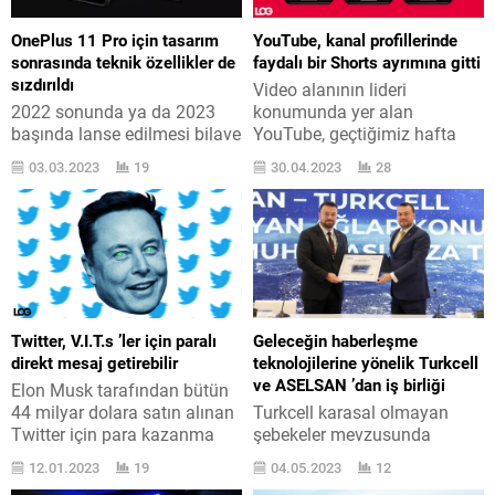
OnePlus 11 Pro için tasarım
YouTube, kanal profillerinde
sonrasında teknik özellikler de
faydalı bir Shorts ayrımına gitti
sızdırıldı
Video alanının lideri
2022 sonunda ya da 2023
konumunda yer alan
başında lanse edilmesi bilave
YouTube, geçtiğimiz hafta
edilen amiral gemisi OnePlus
başladığı tasarım
03.03.2023
19
30.04.2023
28
11 Pro için teknik ayrıntılar
aktüellemelerine devam
karşımızda. Türkiye ’de yer
ediyor. YouTube, TikTok ’un
alan ancak yeni nesil birçok
tesiriyle doğan Shorts
modeli buraya getirmeyen
videolar ile kaynıyor. İşte
OnePlus, bir sonraki amiral
bütün olarak bu yeni dikey ve
gemisinin tasarımına
kısa video formatı için bir
gözetememişti. Geçtiğimiz
adım atan Google, kanal
hafta OnLeaks tarafından
profillerinde ayrıma gitti. Artık
Twitter, V.I.T.s ’ler için paralı
Geleceğin haberleşme
OnePlus 11 Pro modelinin
bir kanalın profil sayfasını
direkt mesaj getirebilir
teknolojilerine yönelik Turkcell
CAD dosyalarından bilgisayar
açtığınız zaman en...
ve ASELSAN ’dan iş birliği
Elon Musk tarafından bütün
etrafında hazırlanan...
44 milyar dolara satın alınan
Turkcell karasal olmayan
Twitter için para kazanma
şebekeler mevzusunda
odaklı ilginç bilgiler geliyor.
ASELSAN ile uyuşma imza
12.01.2023
19
04.05.2023
12
Twitter, ortaya atılan son
attı. Turkcell ile ASELSAN