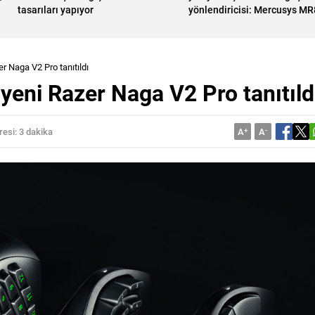
tasarıları yapıyor
yönlendiricisi: Mercusys M
 Naga V2 Pro tanıtıldı
eni Razer Naga V2 Pro tanıtıld
esi: 3 dakika
A
+
A
-