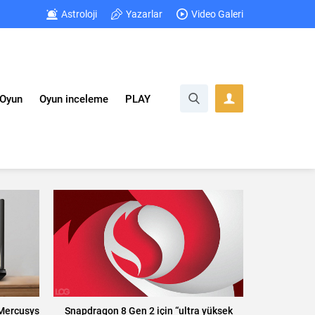
Astroloji
Yazarlar
Video Galeri
Oyun
Oyun inceleme
PLAY
 Mercusys
Snapdragon 8 Gen 2 için “ultra yüksek