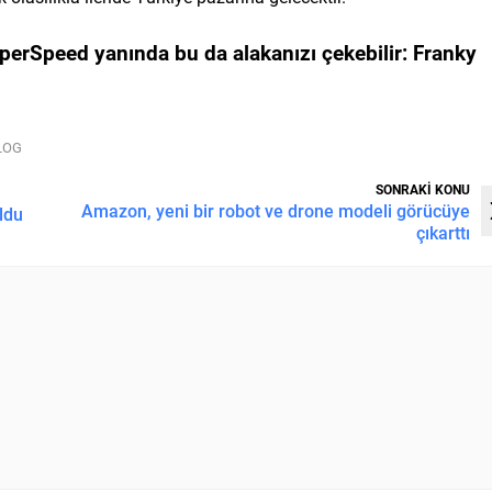
yperSpeed
yanında bu da alakanızı çekebilir:
Franky
 LOG
SONRAKİ KONU
Amazon, yeni bir robot ve drone modeli görücüye
ldu
çıkarttı