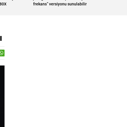
R80X
frekans” versiyonu sunulabilir
ı