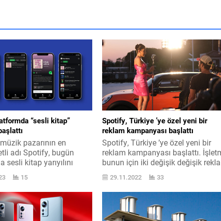
latformda “sesli kitap”
Spotify, Türkiye ’ye özel yeni bir
aşlattı
reklam kampanyası başlattı
 müzik pazarının en
Spotify, Türkiye ’ye özel yeni bir
li adı Spotify, bugün
reklam kampanyası başlattı. İşlet
 sesli kitap yarıyılını
bunun için iki değişik değişik rekl
ncak hudutlu çıkış yapıldı.
filmi yayınladı. Kendi alanın lideri
23
15
29.11.2022
33
eçtiğimiz sene sesli kitap
Spotify, bu reklam kampanyası
odaklanan Findaway
hakkında şunları paylaştı “Konutt
u satın almıştı. Elbette
çalışırken veya hoşlandıklarımızla
bir emeli vardı ve Spotify
süre geçirirken, direksiyon