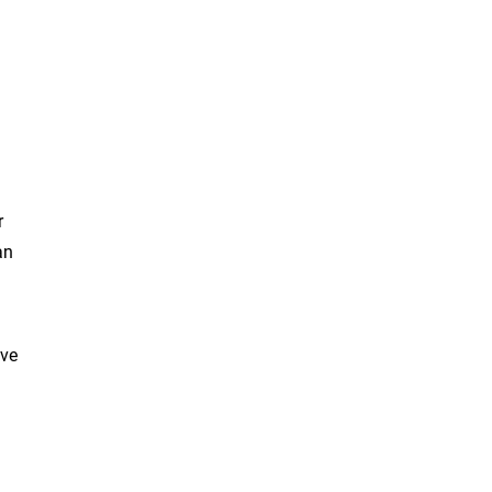
r
an
 ve