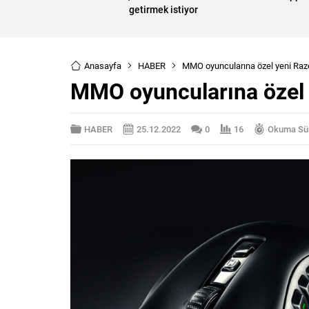
getirmek istiyor
Anasayfa
HABER
MMO oyuncularına özel yeni Razer
MMO oyuncularına özel y
HABER
25.12.2022
0
16
Okuma Sür