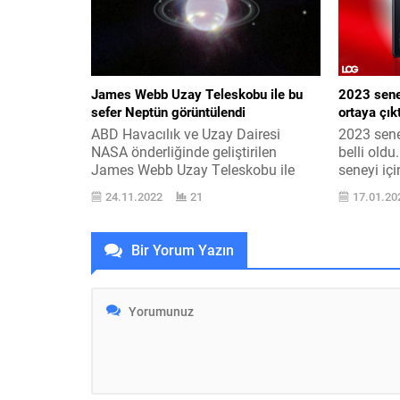
oyunlarından PUBG Mobile,
geçtiğimi
dünyaca ünlü otomobil üreticisi
kuracakla
Maserati ile coşku verici bir ortaklığı
duyurmuştu
duyurarak oyunculara bcerahatçi
işletme iç
sınıf spor otomobillerinden...
James Webb Uzay Teleskobu ile bu
2023 seney
sefer Neptün görüntülendi
ortaya çıkt
ABD Havacılık ve Uzay Dairesi
2023 sene
NASA önderliğinde geliştirilen
belli old
James Webb Uzay Teleskobu ile
seneyi içi
çekilen resimler artıyor. 10 milyar
çıkmış va
24.11.2022
21
17.01.20
dolarlık James Webb Uzay
çoğalıyor.
Teleskobu James Webb Space
harç ve c
Telescope, bilim dünyası ve âleme
2022 sene
Bir Yorum Yazın
bakış açımızı şekillendirecek
oranına te
çalışmalarına devam ediyor. Son
Cumhurbaş
yarıyılda sık sık soluk kesici resimler
kaynaklı a
ile ses getiren JWST, geçtiğimiz
hafta balıklar takımyıldızı
bölgesinde...