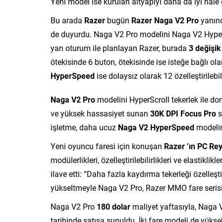
Yeni model ise kurulan altyapıyı daha da iyi hale g
Bu arada
Razer
bugün
Razer Naga V2 Pro
yanınd
de duyurdu. Naga V2 Pro modelini Naga V2 Hyper
yan oturum ile planlayan Razer, burada
3 değişik
ötekisinde 6 buton, ötekisinde ise isteğe bağlı ola
HyperSpeed
ise dolaysız olarak 12 özelleştirilebi
Naga V2 Pro
modelini HyperScroll tekerlek ile don
ve yüksek hassasiyet sunan
30K DPI Focus Pro
s
işletme, daha ucuz
Naga V2 HyperSpeed
modelin
Yeni oyuncu faresi için konuşan
Razer ’ın PC Rey
modülerlikleri, özelleştirilebilirlikleri ve elastikl
ilave etti: “Daha fazla kaydırma tekerleği özelleşt
yükseltmeyle Naga V2 Pro, Razer MMO fare serisi
Naga V2 Pro
180 dolar
maliyet yaftasıyla, Naga
tarihinde satışa sunuldu. İki fare modeli de yüksek