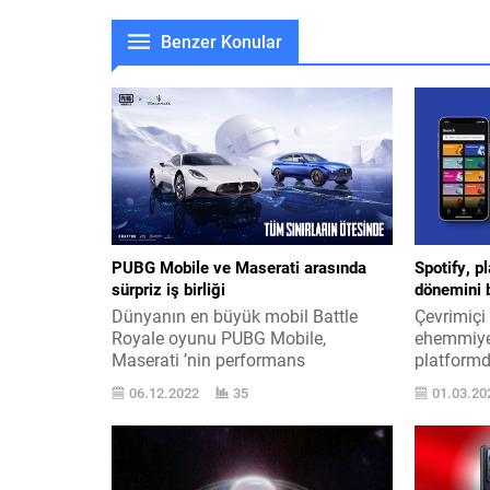
Benzer Konular
PUBG Mobile ve Maserati arasında
Spotify, p
sürpriz iş birliği
dönemini b
Dünyanın en büyük mobil Battle
Çevrimiçi
Royale oyunu PUBG Mobile,
ehemmiyet
Maserati ’nin performans
platformda
vasıtalarının savaş alanına
başladı. A
06.12.2022
35
01.03.20
girmesiyle yüksek vitese geçiyor. Bu
Spotify, g
sürpriz mevzuda yapılan
üzerine 
açıklamada şunlara yer verildi:
platformun
“Dünyanın en popüler mobil
bu alımın 