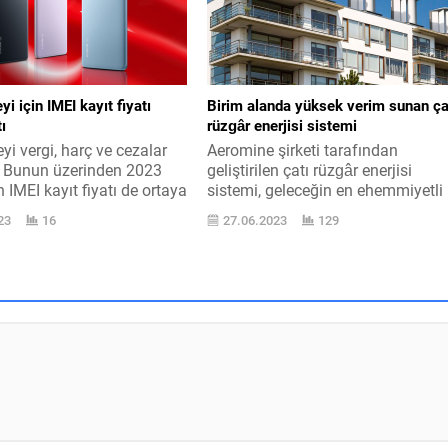
z ay sesli kitap platformu
başındayken veya spor yaparken,
rını resmi olarak
her an kulağımızda en
. Sesli kitap tarafını
hoşlandığımız sanatçıların sesi va
in büyük bir...
Birbirimizden ne kadar değişik...
i için IMEI kayıt fiyatı
Birim alanda yüksek verim sunan ça
ı
rüzgâr enerjisi sistemi
yi vergi, harç ve cezalar
Aeromine şirketi tarafından
u. Bunun üzerinden 2023
geliştirilen çatı rüzgâr enerjisi
n IMEI kayıt fiyatı de ortaya
sistemi, geleceğin en ehemmiyetli
ziyette. Sayı daha da
enerji kaynaklarından olabilir.
23
16
27.06.2023
129
 TÜİK, 2023 seneyi vergi,
Ülkelerin elektrik gereksinimleri
ezalara uygulanmak üzere
devamlı olarak çoğalıyor, fosil
sine ait yine bedelleme
yakıtların eksilmesi ve daha pahal
mel olan bilgiyi açıkladı.
hale gelmesiyle elektriğe yöneliş
kanı Vergi Usul Yasayı
süratleniyor. Elektrikli vasıtaların
rtırma veya...
patlaması ve değişik bazı faktörle
üzerinden artık ülkeler daha evvel
hiç olmadığı kadar fazla oranda
elektrik üretmek...