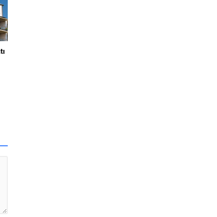
r.
tı
ı
r