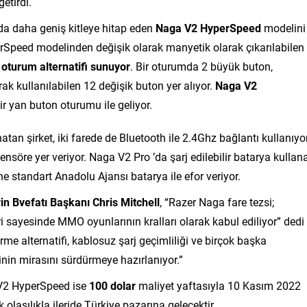
etirdi.
a daha geniş kitleye hitap eden
Naga V2 HyperSpeed
modelini
Speed modelinden değişik olarak manyetik olarak çıkarılabilen
 oturum alternatifi sunuyor
. Bir oturumda 2 büyük buton,
rak kullanılabilen 12 değişik buton yer alıyor.
Naga V2
lir yan buton oturumu ile geliyor.
atan şirket, iki farede de Bluetooth ile 2.4Ghz bağlantı kullanıyo
ensöre yer veriyor. Naga V2 Pro ’da şarj edilebilir batarya kullan
e standart Anadolu Ajansı batarya ile efor veriyor.
in Bvefatı Başkanı Chris Mitchell
, “Razer Naga fare tezsi;
ikleri sayesinde MMO oyunlarının kralları olarak kabul ediliyor” dedi
irme alternatifi, kablosuz şarj geçimliliği ve birçok başka
nin mirasını sürdürmeye hazırlanıyor.”
 V2 HyperSpeed ise
100 dolar
maliyet yaftasıyla 10 Kasım 2022
 olasılıkla ileride Türkiye pazarına gelecektir.