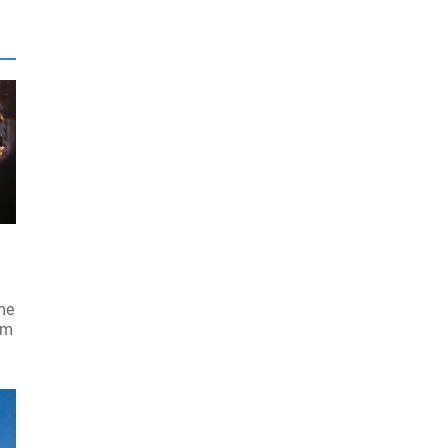
me
am
a