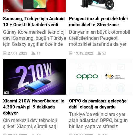
Samsung, Türkiye için Android
Peugeot imzalı yeni elektrikli
13 + One UI 5 tarihleri verdi
motosiklet: e-Streetzone
Güney Kore merkezli teknoloji
Dünyanın en büyük otomobil
devi Samsung, bugün Türkiye
üreticilerinden Peugeot,
için Galaxy aygıtlar özelinde
motosiklet tarafında da yer
Android 13 + One UI 5
alıyor. İşletme bugün yeni bir
27.01.2023
11
19.12.2022
21
tarihleri verdi. Samsung,
elektrikli motosiklet tanıttı.
Türkiye ’deki Android 13
Ayrıntılarına altta yer
serüvenine dün resmi olarak
verdiğimiz Seat imzalı
başladı. Android 13 + One UI
elektrikli motosiklet modeli
5 aktüellemesini ilk olarak
sonrasında ses getiren
Samsung Galaxy S22
Peugeot imzalı yeni elektrikli
ailesindeki modeller için
motosiklet modeli e-
yollamaya başlayan işletme,
Streetzone, dolaysız olarak
Xiaomi 210W HyperCharge ile
OPPO da parolasız geleceğe
bugün merak...
yevmiye şehir kullanımına
4.300 mAh pil 9 dakikada
dahil olacağını duyurdu
odaklanıyor. 10 yıldır yollarda
doluyor
Türkiye ’de etkin olarak yer
olan 50cc Streetzone ’un
Çin merkezli dev teknoloji
alan adlardan OPPO, bugün
elektrikli...
şirketi Xiaomi, süratli şarj
bir ilan yaptı ve şifresiz
mevzusunda hep iddialı oldu.
geleceğe dahil olacağını