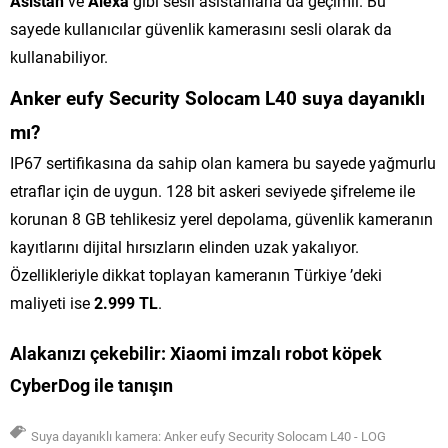
Asistan
ve
Alexa
gibi sesli asistanlarla da geçimli. Bu
sayede kullanıcılar güvenlik kamerasını sesli olarak da
kullanabiliyor.
Anker eufy Security Solocam L40 suya dayanıklı
mı?
IP67 sertifikasına da sahip olan kamera bu sayede yağmurlu
etraflar için de uygun. 128 bit askeri seviyede şifreleme ile
korunan 8 GB tehlikesiz yerel depolama, güvenlik kameranın
kayıtlarını dijital hırsızların elinden uzak yakalıyor.
Özellikleriyle dikkat toplayan kameranın Türkiye ’deki
maliyeti ise
2.999 TL
.
Alakanızı çekebilir:
Xiaomi imzalı robot köpek
CyberDog ile tanışın
Suya dayanıklı kamera: Anker eufy Security Solocam L40 - LOG