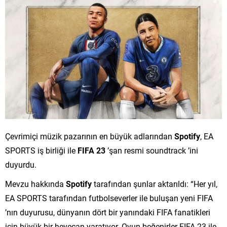
Çevrimiçi müzik pazarının en büyük adlarından
Spotify
, EA
SPORTS iş birliği ile
FIFA 23
’şan resmi soundtrack ’ini
duyurdu.
Mevzu hakkında
Spotify
tarafından şunlar aktarıldı: “Her yıl,
EA SPORTS tarafından futbolseverler ile buluşan yeni FIFA
’nın duyurusu, dünyanın dört bir yanındaki FIFA fanatikleri
için büyük bir heyecan yaratıyor. Oyun beğenirler FIFA 23 ile