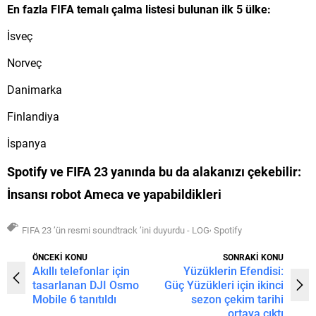
En fazla FIFA temalı çalma listesi bulunan ilk 5 ülke:
İsveç
Norveç
Danimarka
Finlandiya
İspanya
Spotify ve FIFA 23 yanında bu da alakanızı çekebilir:
İnsansı robot Ameca ve yapabildikleri
,
FIFA 23 ’ün resmi soundtrack ’ini duyurdu - LOG
Spotify
ÖNCEKİ KONU
SONRAKİ KONU
Akıllı telefonlar için
Yüzüklerin Efendisi:
tasarlanan DJI Osmo
Güç Yüzükleri için ikinci
Mobile 6 tanıtıldı
sezon çekim tarihi
ortaya çıktı