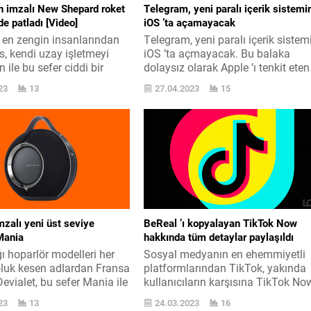
n imzalı New Shepard roket
Telegram, yeni paralı içerik sistemi
e patladı [Video]
iOS ’ta açamayacak
en zengin insanlarından
Telegram, yeni paralı içerik sistem
s, kendi uzay işletmeyi
iOS ’ta açmayacak. Bu balaka
n ile bu sefer ciddi bir
dolaysız olarak Apple ’ı tenkit eten
adı. Özel uzay işletmeyi
Telegram ’ın başındaki ad Pavel
23
13
27.04.2023
15
in, bugün NS-23
Durov‘dan geldi. Telegram, bir
a çıktı. Bu misyonda New
müddettir içerik üreticilerin
oket modeli kullanıldı ve
uygulama içerisinde para
ünya yörüngesine değişik
kazanması için bir sistem test
arılması kastedildi. Fakat
ediyordu. Bu sistem ile şahısların
u misyonda başarılı
ileti gruplarında içerik satması
e New...
amaçlanıyordu. Bu altyapıda sevk
edilen bir...
mzalı yeni üst seviye
BeReal ’ı kopyalayan TikTok Now
Mania
hakkında tüm detaylar paylaşıldı
ı hoparlör modelleri her
Sosyal medyanın en ehemmiyetli
luk kesen adlardan Fransa
platformlarından TikTok, yakında
evialet, bu sefer Mania ile
kullanıcıların karşısına TikTok No
 yer alıyor. Devialet, ses
formatı ile çıkacak. Son yarıyılda
23
13
24.03.2023
16
leri mevzusunda netlikle
popülerliği artan BeReal, kaçıranla