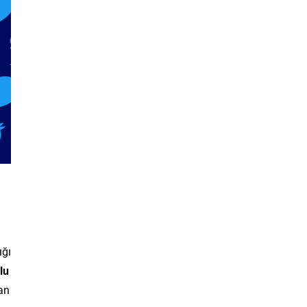
ığı
lu
an