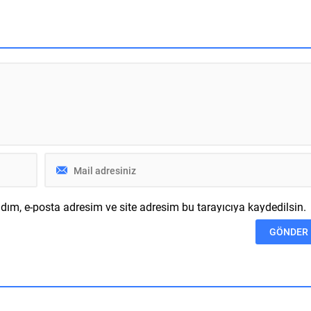
 sonuna kadar zorlayan
için bir Android / iOS uygulaması 
sında. Özellikle Phantom
şahısların dostları ile aynı anda
parlörleri ile çok dikkat
resim paylaşmasını odak noktaya
ve ünlenen işletme, daha
alıyor. Bireylere bir bildirim atan v
alı bir kablosuz kulaklık ve
dakika içerisinde resim
gereksinimini bitiren...
sürüklemesini isteyen uygulama,
bunları...
ım, e-posta adresim ve site adresim bu tarayıcıya kaydedilsin.