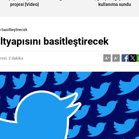
projesi [Video]
kullanıma sundu
ı basitleştirecek
ltyapısını basitleştirecek
esi: 2 dakika
A
+
A
-