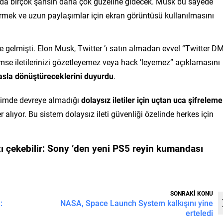
 da birçok şahsın daha çok güzeline gidecek. Musk bu sayede
etirmek ve uzun paylaşımlar için ekran görüntüsü kullanılmasını
deme gelmişti. Elon Musk, Twitter ’ı satın almadan evvel “Twitter D
kimse iletilerinizi gözetleyemez veya hack ’leyemez” açıklamasını
asla dönüştüreceklerini duyurdu
.
biçimde devreye almadığı
dolaysız iletiler için uçtan uca şifreleme
r alıyor. Bu sistem dolaysız ileti güvenliği özelinde herkes için
ı çekebilir:
Sony ’den yeni PS5 reyin kumandası
SONRAKİ KONU
:
NASA, Space Launch System kalkışını yine
erteledi