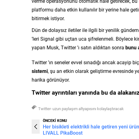
verme operasyonunu otomatik hale getirecek, bu
platformu daha etkin kullanılır bir yerine hale g
bitirmek istiyor.
Dün de dolaysız iletiler ile ilgili bir yenilik gün
’leri Signal gibi uçtan uca şifrelenmeli. Böylece 
yapan Musk, Twitter ’ı satın aldıktan sonra
bunu 
Twitter ’ın seneler evvel sınadığı ancak acayip 
sistemi
, şu an etkin olarak geliştirme evresinde ye
harika görünüyor.
Twitter ayrıntıları yanında bu da alakanız
,
Twitter
uzun paylaşım altyapısını kolaylaştıracak
ÖNCEKİ KONU
Her bisikleti elektrikli hale getiren yeni ürün
LIVALL PikaBoost