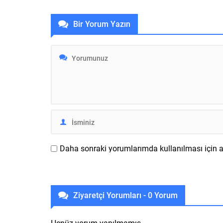
“Yanmış Saç” ismine sahip parfüm,
hudutları
Elon Musk tarafından yapılan
adlar ara
Bir Yorum Yazın
açıklamaya göre 20 bin satış
ivedisi ho
sayısını geride bıraktı. Satış sayfası
toplayan 
burada yer alan 100 dolarlık
sonra iddi
parfümden dün 10 bin...
subwoofer 
Daha sonraki yorumlarımda kullanılması için ad
Ziyaretçi Yorumları - 0 Yorum
Henüz yorum yapılmamış.