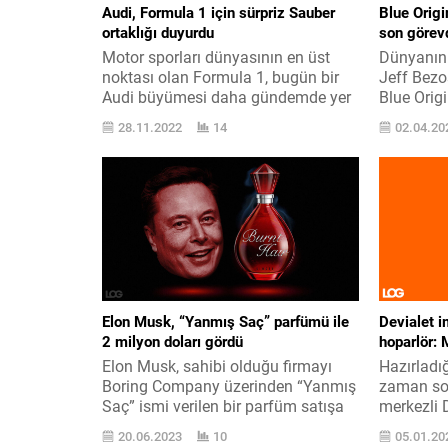
Audi, Formula 1 için sürpriz Sauber
Blue Origi
ortaklığı duyurdu
son görevd
Motor sporları dünyasının en üst
Dünyanın 
noktası olan Formula 1, bugün bir
Jeff Bezo
Audi büyümesi daha gündemde yer
Blue Origi
alıyor. Formula 1 içerisinde
sorun yaş
28.11.2022
14
02.04.20
bildiğiniz üzere şu an çok rakamda
Blue Orig
değişik otomobil markası çaba
misyonun
veriyor. Bunlar arasına 2026
Shepard r
itibarıyla Alman otomobil devi Audi
pespaye d
de katılacak. Bu balaka geçtiğimiz
yükler çık
aylarda gelmiş ve aslında bu çok
işletme b
büyük...
olamadı v
Elon Musk, “Yanmış Saç” parfümü ile
Devialet i
2 milyon doları gördü
hoparlör: 
Elon Musk, sahibi olduğu firmayı
Hazırladığ
Boring Company üzerinden “Yanmış
zaman so
Saç” ismi verilen bir parfüm satışa
merkezli D
sunmuştu. Boring Company
karşımızda
20.06.2023
10
05.01.20
işletmesi üzerinden satışa çıkarılan
teknoloji