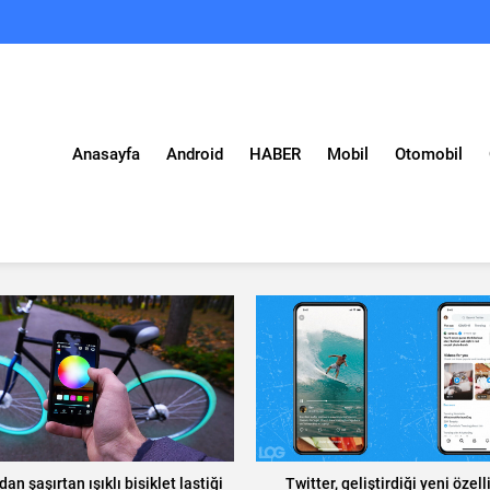
Anasayfa
Android
HABER
Mobil
Otomobil
dan şaşırtan ışıklı bisiklet lastiği
Twitter, geliştirdiği yeni özell