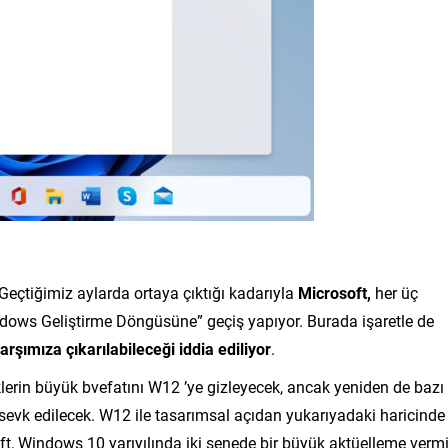
çtiğimiz aylarda ortaya çıktığı kadarıyla
Microsoft,
her üç
ndows Geliştirme Döngüsüne” geçiş yapıyor. Burada işaretle de
rşımıza çıkarılabileceği iddia ediliyor
.
klerin büyük bvefatını W12 ’ye gizleyecek, ancak yeniden de bazı
sevk edilecek. W12 ile tasarımsal açıdan yukarıyadaki haricinde
oft, Windows 10 yarıyılında iki senede bir büyük aktüelleme vermi