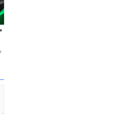
za
e
r
lar