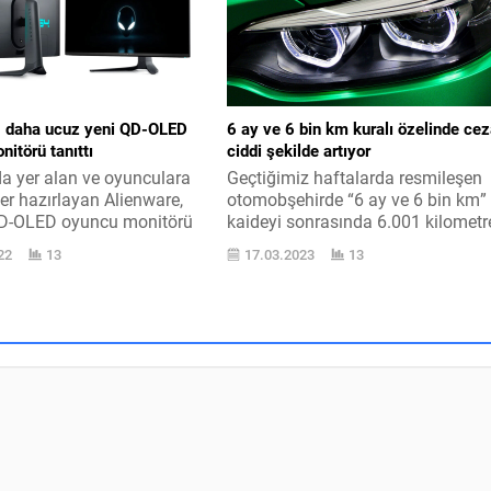
elsefi bir rekabet
dolar olacağını duyurdu. İşte bu
e” demişti. Meta alanda
aboneliğin içerisinde artık mavi
kendilerine rakip olacağını
onay...
...
, daha ucuz yeni QD-OLED
6 ay ve 6 bin km kuralı özelinde ce
itörü tanıttı
ciddi şekilde artıyor
nda yer alan ve oyunculara
Geçtiğimiz haftalarda resmileşen
ler hazırlayan Alienware,
otomobşehirde “6 ay ve 6 bin km”
QD-OLED oyuncu monitörü
kaideyi sonrasında 6.001 kilometr
lienware, bütün 1.299
duyurular ortaya çıkmıştı. Hali
22
13
17.03.2023
13
QD-OLED oyuncu monitörü
Hazırda bilmeyenler için Ticaret
pahalı gelenler için bir
Bakanı Mehmet Muş, otomobşehi
 ve bugün karşımıza
satışında geçilen yeni yarıyıl
WF QD-OLED oyuncu
hakkında ilk olarak “İlk patentten
le çıktı. 1.099 dolar yurt
sonra işletmeler, galeriler, rentacar
yeti bulunan yeni model,
6 ay ve 6 bin kmyi geçmeden
zira...
aldıkları sıfır vasıtaları
satamayacak“...