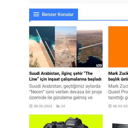
Benzer Konular
Suudi Arabistan, ilginç şehir “The
Mark Zuck
Line” için inşaat çalışmalarına başladı
başlık üst
Suudi Arabistan, geçtiğimiz aylarda
Mark Zuck
“Neom” ismi verilen devasa bir proje
Quest Pro 
üzerinde ile gündeme gelmiş ve
tanıttığı
burada en çok “The Line” dikkat
üstünden A
08.05.2023
24
08.03.20
toplamıştı. Suudi Arabistan, elindeki
’nın CEO 
büyük petrol kazancını kullanarak
işletme iç
geleceğin yaşam alanları üzerinde
buluşma 
çalışıyor. Küresel ısınmanın tesiriyle
metaverse