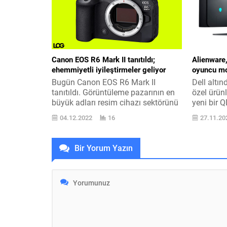
çöl üzerinde daha yaşanabilir
derin ve f
civarlar kurmak isteyen ülke, bu
içerisind
bağlamda “Neom” ismi altında...
Apple ’ın 
düşünüyor
Canon EOS R6 Mark II tanıtıldı;
Alienware
ehemmiyetli iyileştirmeler geliyor
oyuncu mon
Bugün Canon EOS R6 Mark II
Dell altı
tanıtıldı. Görüntüleme pazarının en
özel ürün
büyük adları resim cihazı sektörünü
yeni bir 
boş bırakmıyor. Resim cihazı pazarı
tanıttı. A
04.12.2022
16
27.11.20
aralıksız olarak küçülüyor. Bunun
dolarlık 
artta da harika resim ve video
AW3423DW 
sürükleyen uslu telefonlar yer alıyor.
adım attı
Bir Yorum Yazın
Artık çoğu birey resim sürüklemeyi
AW3423D
çok beğeniyor olmasına karşın ayrı
monitörü i
bir resim cihazı taşımak istemiyor....
dışı mali
daha ucuz 