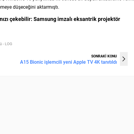
meye düşeceğini aktarmıştı.
ızı çekebilir:
Samsung imzalı eksantrik projektör
dü - LOG
SONRAKİ KONU
A15 Bionic işlemcili yeni Apple TV 4K tanıtıldı