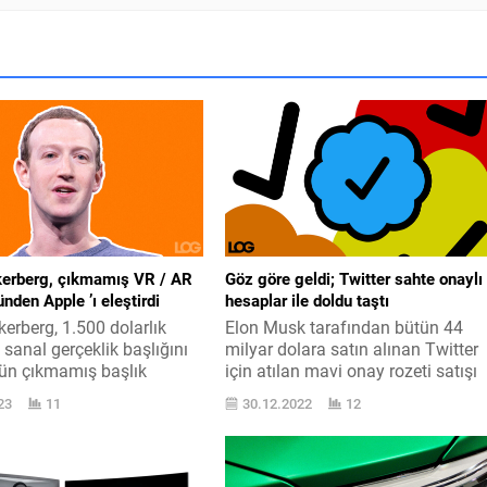
erberg, çıkmamış VR / AR
Göz göre geldi; Twitter sahte onaylı
ünden Apple ’ı eleştirdi
hesaplar ile doldu taştı
erberg, 1.500 dolarlık
Elon Musk tarafından bütün 44
sanal gerçeklik başlığını
milyar dolara satın alınan Twitter
 gün çıkmamış başlık
için atılan mavi onay rozeti satışı
pple ’ı tenkit etti. Meta
saldırısı, elbette büyük bir keşmek
23
11
30.12.2022
12
’su Mark Zuckerberg,
yarattı. Elon Musk, biliyorsunuz
erisinde yaptığı bir
geçtiğimiz hafta daha evvel aylık
kapsamında “Meta,
4,99 dolar olan Twitter Blue
 özelinde Apple ile çok
aboneliğinin bundan sonra aylık 8