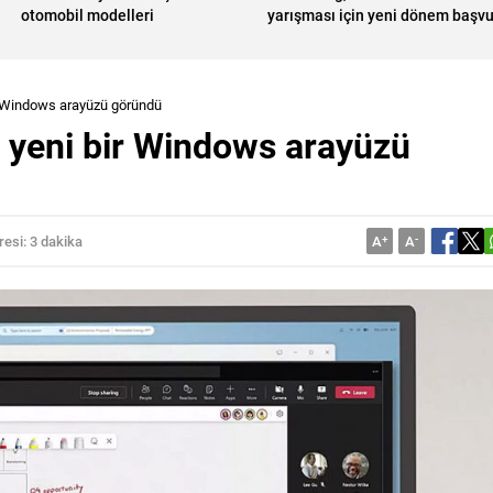
otomobil modelleri
yarışması için yeni dönem başvu
açtı
ir Windows arayüzü göründü
; yeni bir Windows arayüzü
esi: 3 dakika
A
+
A
-