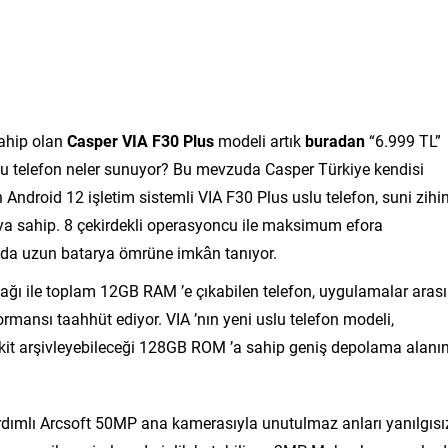
sahip olan
Casper VIA F30 Plus
modeli artık
buradan
“6.999 TL”
 uslu telefon neler sunuyor? Bu mevzuda Casper Türkiye kendisi
an Android 12 işletim sistemli VIA F30 Plus uslu telefon, suni zihi
a sahip. 8 çekirdekli operasyoncu ile maksimum efora
a da uzun batarya ömrüne imkân tanıyor.
 ile toplam 12GB RAM ’e çıkabilen telefon, uygulamalar arası
formansı taahhüt ediyor. VIA ’nın yeni uslu telefon modeli,
vakit arşivleyebileceği 128GB ROM ’a sahip geniş depolama alanın
ardımlı Arcsoft 50MP ana kamerasıyla unutulmaz anları yanılgısı