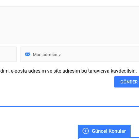
ine sahip olan makine ince
abonelerinin parmaklarının ucund
la da dikkat sürüklüyor.
Yeni ilave edilen Nailed It! Baking
 tasarımıyla ısınmaya karşı
Bash Paladin Studios ve...
etmesi de olan Mcdodo
.
ım, e-posta adresim ve site adresim bu tarayıcıya kaydedilsin.
Güncel Konular