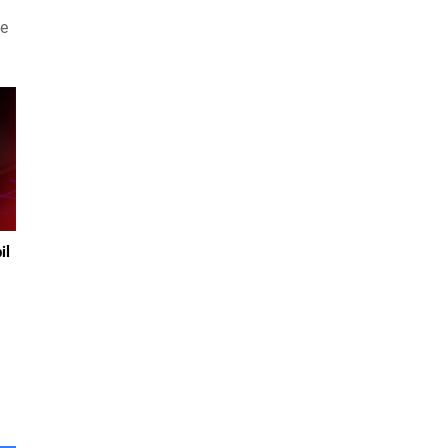
ne
e
ın
il
lu