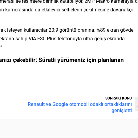
erası ile resimlere derinlik katabiliyor, 2MP Makro kamerayla 
 ön kamerasında da etkileyici selfielerin çekilmesine dayanakçı
ak isteyen kullanıcılar 20:9 görüntü oranına, %89 ekran gövde
 ekrana sahip VIA F30 Plus telefonuyla ultra geniş ekranda
 “
nızı çekebilir:
Süratli yürümeniz için planlanan
SONRAKİ KONU
k
Renault ve Google otomobil odaklı ortaklıklarını
genişletti