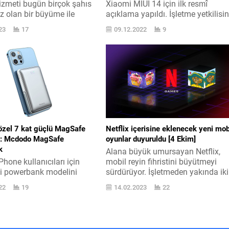
hizmeti bugün birçok şahıs
Xiaomi MIUI 14 için ilk resmî
iz olan bir büyüme ile
açıklama yapıldı. İşletme yetkilisi
eldi. Uzaydan internet
göre versiyon “hafif” olacak.
23
17
09.12.2022
9
ceX Starlink hizmeti için
Biliyorsunuz Android telefon
adar bir kota ya da hudut
üreticileri Google ’ın Android
yordu. Ancak bu aralık
versiyonları üzerine kendi
ıyla değişecek. Ev
arayüzlerini yerleştiriyor. Bu sayed
arı sene bitmeden evvel
her üretici kullanıcısına değişik bir
 Ulaşım” altyapısı ile
tecrübe sunuyor. Xiaomi
. Paylaşılan habere...
ekosisteminin merkezinde ise
MIUI yer alıyor. Bazı tenkitlere karş
genel...
 özel 7 kat güçlü MagSafe
Netflix içerisine eklenecek yeni mob
si: Mcdodo MagSafe
oyunlar duyuruldu [4 Ekim]
k
Alana büyük umursayan Netflix,
hone kullanıcıları için
mobil reyin fihristini büyütmeyi
iği powerbank modelini
sürdürüyor. İşletmeden yakında iki
e satışa sundu. Apple ’ın
değişik içerik daha geliyor. Netflix
22
19
14.02.2023
22
münden 7 kat güçlü
yeni oyunlar için öncelikle şu özeti
e sahip olan makine uslu
geçti: “Mobil oyunlar fırsatlarla do
ra güçlü mıknatısıyla
bir dünya sunarken, aralıksız
r. 10.000 mAh batarya
genişleyen bir reyin fihristi Netflix