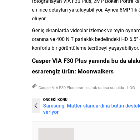
fotoğraflayan VIA F30 Plus, 2MP Bokeh Portre kam
en ince detayları yakalayabiliyor. Ayrıca 8MP ’lik
oluyor.
Geniş ekranlarda videolar izlemek ve reyin oynam
oranına ve 400 NIT parlaklık bedelindeki HD 6.5”
konforlu bir görüntüleme tecrübeyi yaşayabiliyor.
Casper VIA F30 Plus yanında
bu da alaka
esrarengiz ürün: Moonwalkers
Casper VIA F30 Plus resmi olarak satışa sunuldu - LOG
ÖNCEKİ KONU
Samsung, Matter standardına bütün deste
veriyor