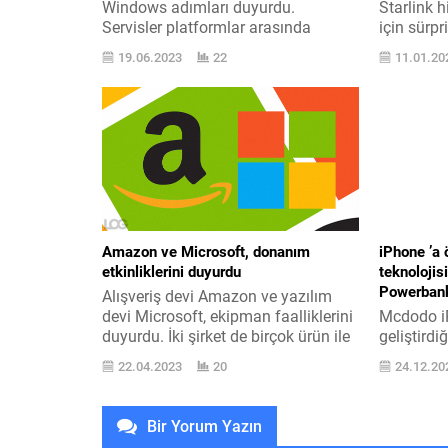
Windows adımları duyurdu.
Starlink 
Servisler platformlar arasında
için sürpr
sorunsuz ve entegre hale geliyor.
gündeme g
19.06.2023
22
11.01.20
Geçtiğimiz saatlerde Apple Music
sunan Spa
servisi Xbox Series X, Xbox Series S
şimdiye k
ve Xbox One konsollar için
uygulanmı
kullanıma sunuldu. Ayrıntılarına
ayı itibar
burada yer verdiğimiz bu
kullanıcıl
büyümenin hemen üstüne başka
“Öncelikli
haberler de geldi. Tertip Edilen
tanışacak
Surface odaklı...
Amazon ve Microsoft, donanım
iPhone ’a
etkinliklerini duyurdu
teknoloji
Powerban
Alışveriş devi Amazon ve yazılım
devi Microsoft, ekipman faalliklerini
Mcdodo iP
duyurdu. İki şirket de birçok ürün ile
geliştird
karşımıza çıkacak. Amazon 28 Eylül
Türkiye ’d
22.04.2023
20
24.12.20
tarihinde, Microsoft ise 12 Ekim
şarj çözü
tarihinde aktiflikler yapacak.
kapasitey
Microsoft ’un faalliğinde odak nokta
telefonla
Bir Yorum Yazın
“Surface” bilgisayarlar ve mümkün
bağlanıyo