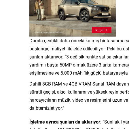
Damla çentikli daha önceki kalmış bir tasarıma 
başlangıç maliyeti ile elde edilebiliyor. Peki bu
şunları aktarıyor: “3 değişik renkte satışa çıkarıl
yardımlı başta 50MP olmak üzere 3 arka kameray
erişilmesine ve 5.000 mAh ’lık güçlü bataryasıyl
Dahili 8GB RAM ve 4GB VRAM Sanal RAM dayanağı
süratli geçişi, akıcı kullanımı ve yüksek reyin per
harcayıcıların müzik, video ve resimlerini uzun 
da btemizletiyor.”
İşletme ayrıca şunları da aktarıyor
: “Suni akıl y