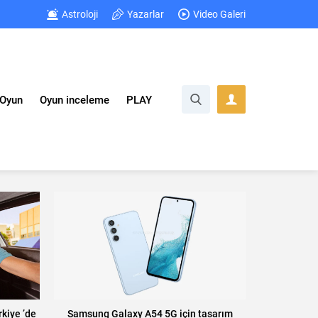
Astroloji
Yazarlar
Video Galeri
Oyun
Oyun inceleme
PLAY
kiye ’de
Samsung Galaxy A54 5G için tasarım