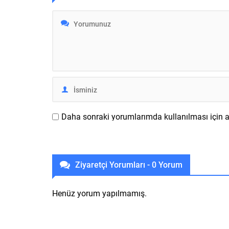
öbür ürünler olacak. Yapılan
kapasites
sızıntılara göre aktiflikte kesin
tasarımıy
olarak yeni Surface Pro 9...
Ultra ince
özel göz
MagSafe..
Daha sonraki yorumlarımda kullanılması için ad
Ziyaretçi Yorumları - 0 Yorum
Henüz yorum yapılmamış.