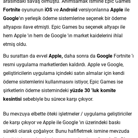
arasındaki savaş olmuştu. Anımsamak ismine Epic Games
Fortnite
oyununun
iOS
ve
Android
versiyonlarına
Apple
ile
Google
‘ın yerleşik ödeme sistemlerine seçenek bir ödeme
altyapısı ilave etmişti. Epic Games bu seçenek altyapı ile
hem Apple ’ın hem de Google ’ın market kaidelerini ihlal
etmiş oldu.
Bu surattan da evvel
Apple,
daha sonra da
Google
Fortnite ’ı
resmi uygulama marketlerden kaldırdı. Apple ve Google,
geliştiricilerin uygulama içindeki satın almalar için kendi
ödeme sistemlerini kullanmasını istiyor, Epic Games ise
şirketlerin ödeme sistemindeki
yüzde 30 ’luk komite
kesintisi
sebebiyle bu sürece karşı çıkıyor.
Bu mevzuya elbette öteki işletmeler / uygulama geliştiriciler
de karşı çıkıyor ve Apple ile Google ’ın üzerindeki baskı
sürekli olarak çoğalıyor. Bunu hafifletmek ismine mevzuda