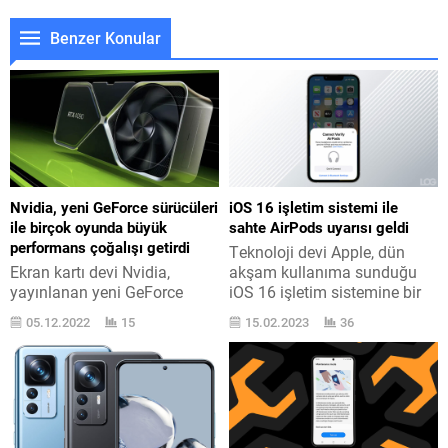
Benzer Konular
Nvidia, yeni GeForce sürücüleri
iOS 16 işletim sistemi ile
ile birçok oyunda büyük
sahte AirPods uyarısı geldi
performans çoğalışı getirdi
Teknoloji devi Apple, dün
Ekran kartı devi Nvidia,
akşam kullanıma sunduğu
yayınlanan yeni GeForce
iOS 16 işletim sistemine bir
sürücüleri ile birçok değişik
sahte AirPods ihtarı ilave etti.
05.12.2022
15
15.02.2023
36
oyunda büyük performans
WWDC22 aktifliğinin en
çoğalışı getirdi. RTX 4090 için
ehemmiyetli bülteni olan, tüm
de bütün geçim getiren
ayrıntılarına burada yer
GeForce 522.25 sürücüleri,
verdiğimiz iOS 16 işletim
yapılan iyileştirmeler ve
sistemi, sayfanın altında
optimizasyonlar ile Nvidia
görebileceğiniz dayanaklı