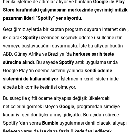
her iki işletme de adımlar atıyor ve bunların
Google ile Play
Store tarafındaki çalışmasının merkezinde çevrimiçi müzik
pazarının lideri “Spotify” yer alıyordu.
Geçtiğimiz aylarda bir kaptan program duyuran internet devi,
ilk olarak
Spotify
üzerinden seçenek ödeme usullerine izin
vermeye başlayacağını duyurmuştu. İşte bu altyapı bugün
ABD, Güney Afrika ve Brezilya ’da
herkese sarih teste
sürecine alındı
. Bu sayede
Spotify
artık uygulamasında
Google Play ’in ödeme sistemi yanında
kendi ödeme
sistemini de kullanabiliyor
. İşletmenin kendi sisteminde
elbette bir komite kesintisi olmuyor.
Bu süreç ile çiftli ödeme altyapısı değişik ülkelerdeki
neticelerini görmek isteyen
Google,
programdan şimdiye
kadar iyi geri dönüşler almış gidişatta. Bu açıdan sürece
Spotify ’dan sonra
Bumble
uygulaması dahil olacak, altyapı
ilerleyen yarıyılda ise daha fazla ülkede faal edilecek