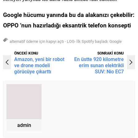
Google hücumu yanında bu da alakanızı çekebilir:
OPPO ’nun hazırladığı eksantrik telefon konsepti
,
alternatif ödeme için kapıyı açtı - LOG
İlk Spotify başladı: Google
ÖNCEKİ KONU
SONRAKİ KONU
Amazon, yeni bir robot
En üstte 920 kilometre
ve drone modeli
erim sunan elektrikli
görücüye çıkarttı
SUV: Nio EC7
admin