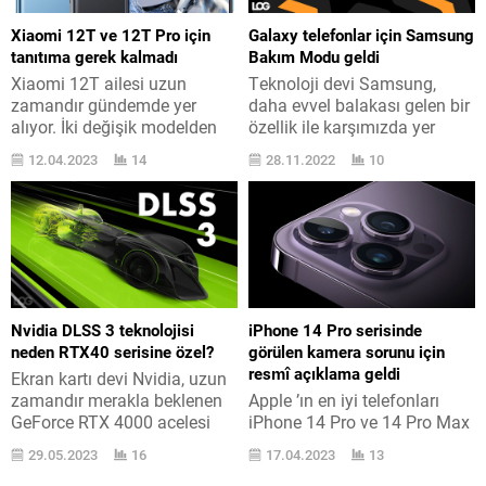
ekran kartlarının birçok yeni
tüm iPhone modelleri için
nesil oyunu daha yüksek kare
dün akşam indirilebilir hale
Xiaomi 12T ve 12T Pro için
Galaxy telefonlar için Samsung
süratleri ile oynatmasına
geldi. Genel olarak pozitif
tanıtıma gerek kalmadı
Bakım Modu geldi
imkân tanıyor. Spesifik olarak
karşılanan işletim sistemi,
Xiaomi 12T ailesi uzun
Teknoloji devi Samsung,
DirectX 12...
daha...
zamandır gündemde yer
daha evvel balakası gelen bir
alıyor. İki değişik modelden
özellik ile karşımızda yer
oluşan aile, büyük sızıntı
alıyor. Bugün odak nokta
12.04.2023
14
28.11.2022
10
sonrasında karşımızda.
Samsung Bakım Modu. Tüm
Xiaomi 12T ailesi, 12T ve
ayrıntılarına burada yer
12T Pro modelleriyle beraber
verdiğimiz Android 13 +
önümüzdeki günlerde resmi
OneUI 5 ’in bir parçası olan
olarak lanse edilecek. Peki
Samsung Bakım Modu
telefonlar neler sunacak?
Maintenance Mode,
Bunu bilmek için resmi
gerçeğinde bütün olarak yeni
tanıtımı bilave etmeye çok da
değil ve daha evvel “Repair
Nvidia DLSS 3 teknolojisi
iPhone 14 Pro serisinde
gerek kalmadı. Yapılan
Mode / Tamir Modu”...
neden RTX40 serisine özel?
görülen kamera sorunu için
Roland Quandt...
resmî açıklama geldi
Ekran kartı devi Nvidia, uzun
zamandır merakla beklenen
Apple ’ın en iyi telefonları
GeForce RTX 4000 acelesi
iPhone 14 Pro ve 14 Pro Max
ekran kartları ile DLSS 3
için ortaya çıkan ekipmansal
29.05.2023
16
17.04.2023
13
teknolojisini de tanıttı. Nvidia,
mesele için resmi bir