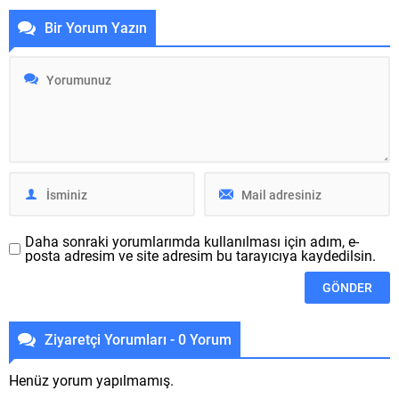
geçtiğimiz hafta tertip edilen
aktüelleme yapılacak. iPhone
“GeForce Beyond” faalliği
14 ailesinin üst seviye
Bir Yorum Yazın
kapsamında beklenen yeni
aboneleri iPhone 14 Pro ve
yarıyıl için perdeyi kaldırdı. Bu
14 Pro Max, dün birçok
faallikte 3000 serisinin yerini
kullanıcıda görülen bir
alacak 4000 acelesi ekran
kamera meseleyi ile ses
kartları karşımıza çıkarıldı.
getirdi. Şu an bazı 14 Pro...
İşletme yeni ekran...
Daha sonraki yorumlarımda kullanılması için adım, e-
posta adresim ve site adresim bu tarayıcıya kaydedilsin.
Ziyaretçi Yorumları - 0 Yorum
Henüz yorum yapılmamış.