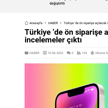
değiştirtti
Anasayfa
HABER
Türkiye ’de ön siparişe açılacak i
Türkiye ’de ön siparişe a
incelemeler çıktı
HABER
10.06.2023
0
134
Okuma Sü