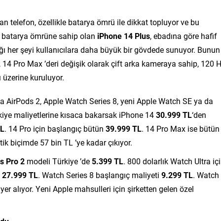
 telefon, özellikle batarya ömrü ile dikkat topluyor ve bu
yi batarya ömrüne sahip olan
iPhone 14 Plus
, ebadına göre hafif
ığı her şeyi kullanıcılara daha büyük bir gövdede sunuyor. Bunun
n, 14 Pro Max ’deri değişik olarak çift arka kameraya sahip, 120 
 üzerine kuruluyor.
da AirPods 2, Apple Watch Series 8, yeni Apple Watch SE ya da
rkiye maliyetlerine kısaca bakarsak iPhone 14
30.999 TL
‘den
TL
. 14 Pro için başlangıç bütün
39.999 TL
. 14 Pro Max ise bütün
tik biçimde 57 bin TL ’ye kadar çıkıyor.
s Pro 2
modeli Türkiye ’de
5.399 TL
. 800 dolarlık Watch Ultra iç
n
27.999 TL
. Watch Series 8 başlangıç maliyeti
9.299 TL
. Watch
er alıyor. Yeni Apple mahsulleri için şirketten gelen özel