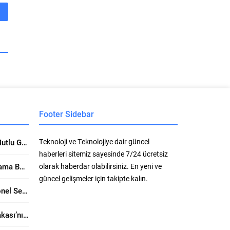
Footer Sidebar
Teknoloji ve Teknolojiye dair güncel
Ataşehir Escort Kızları ile Mutlu Geceler Geçirin. Üzerine Kapsamlı Bakış
haberleri sitemiz sayesinde 7/24 ücretsiz
Anadolu Yakasının Aranan ama Bulunamayan Çıtırları Hangi Sitelerde? Seçerken Dikkat Edilecekler
olarak haberdar olabilirsiniz. En yeni ve
güncel gelişmeler için takipte kalın.
Maltepe Escort ve Profesyonel Seksi İşçiliği: Seksin Gücünün Yanında Kaliteli Keyif Rehberi
Kartal Escort ve Anadolu Yakası’nın Sahil Hattında Ayrıcalıklı Buluşmalar Konusunda Öne Çıkan Detaylar