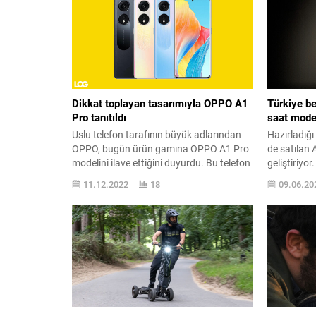
Dikkat toplayan tasarımıyla OPPO A1
Türkiye be
Pro tanıtıldı
saat model
Uslu telefon tarafının büyük adlarından
Hazırladığı
OPPO, bugün ürün gamına OPPO A1 Pro
de satılan 
modelini ilave ettiğini duyurdu. Bu telefon
geliştiriyo
tasarımla öne çıkıyor. OPPO A1
geliyor. A
11.12.2022
18
09.06.20
Pro, OPPO ’nun son yarıyılda tanıttığı
tarafından 
tasarımsal olarak en çok dikkat toplayan
modellerind
modeli konumunda. Özellikle arka
adaleli bir
kamera modülündeki tasarım oyunu öne
saat, söyle
çıkan telefon, kavisli kenarlara ve ince
Ekim tarihi
çerçevelere...
evvel...