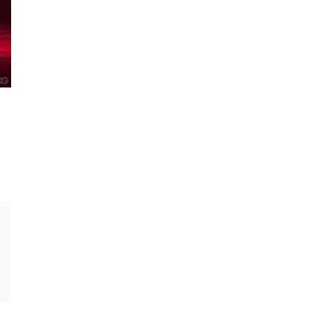
 16
son