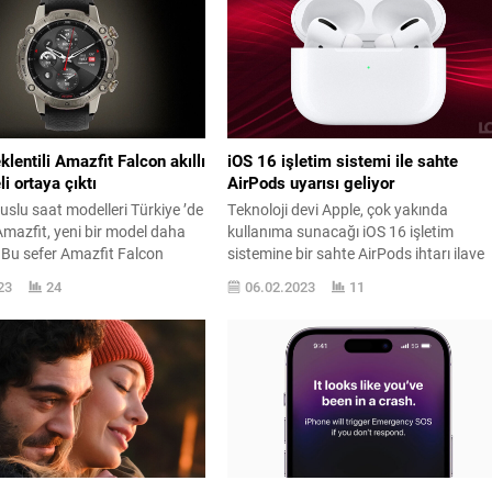
klentili Amazfit Falcon akıllı
iOS 16 işletim sistemi ile sahte
i ortaya çıktı
AirPods uyarısı geliyor
 uslu saat modelleri Türkiye ’de
Teknoloji devi Apple, çok yakında
Amazfit, yeni bir model daha
kullanıma sunacağı iOS 16 işletim
r. Bu sefer Amazfit Falcon
sistemine bir sahte AirPods ihtarı ilave
mazfit Falcon, GSMArena
etmiş. WWDC22 aktifliğinin en
23
24
06.02.2023
11
sızdırılan en yeni uslu saat
ehemmiyetli bülteni olan, tüm
en oldu. Zorlu koşullara sahip
ayrıntılarına burada yer verdiğimiz iOS
 model olarak dikkat toplayan
işletim sistemi, sayfanın altında
ndiği kadarıyla resmi olarak 13
görebileceğiniz yardımlı tüm iPhone
nde lanse edilecek. Daha
modelleri için 12 Eylül haysiyetiyle
indirilebilir olacak. Versiyon için çıkan 
versiyonda bulunan kodlarda...