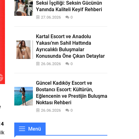
Seksi İşçiliği: Seksin Gücünün
Yanında Kaliteli Keyif Rehberi
27.06.2026
0
Kartal Escort ve Anadolu
Yakası’nın Sahil Hattında
Ayrıcalıklı Buluşmalar
Konusunda Öne Çıkan Detaylar
26.06.2026
0
Güncel Kadıköy Escort ve
Bostancı Escort: Kültürün,
Eğlencenin ve Prestijin Buluşma
Noktası Rehberi
e
26.06.2026
0
14
Menü
ilk