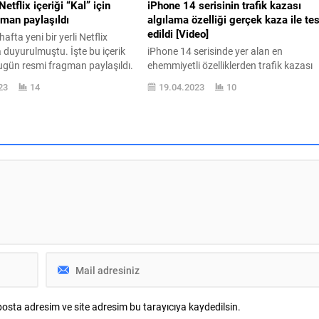
 Netflix içeriği “Kal” için
iPhone 14 serisinin trafik kazası
man paylaşıldı
algılama özelliği gerçek kaza ile tes
edildi [Video]
afta yeni bir yerli Netflix
a duyurulmuştu. İşte bu içerik
iPhone 14 serisinde yer alan en
bugün resmi fragman paylaşıldı.
ehemmiyetli özelliklerden trafik kazası
afından yapılan bültene göre
algılama altyapısı, gerçek bir kaza ile te
23
14
19.04.2023
10
çerik Kal, 11 Kasım tarihinde
edildi. iPhone 14 ailesindeki her azasın
elecek. İlk fragmanını
hayati bir trafik kazası algılama özelliği
izleyebileceğiniz merak
yer alıyor. Apple bu özelliği kendisi şöyl
ilm için işletme şunu aktarıyor:
açıklıyor: “Tüm modeller en çok
tarafından aniden terk edilen
gereksinim dinlenen anda acil dayanak
sağlayabilen çığır açıcı güvenlik...
osta adresim ve site adresim bu tarayıcıya kaydedilsin.