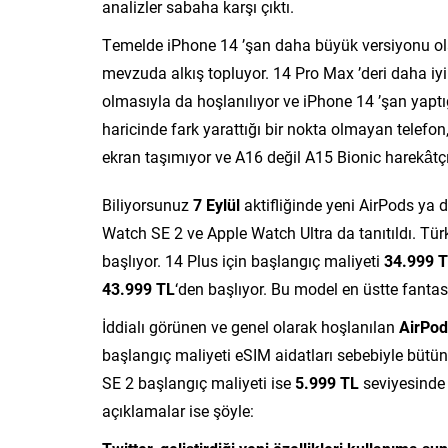
analizler sabaha karşı çıktı.
Temelde iPhone 14 ’şan daha büyük versiyonu olan
mevzuda alkış topluyor. 14 Pro Max ’deri daha i
olmasıyla da hoşlanılıyor ve iPhone 14 ’şan yapt
haricinde fark yarattığı bir nokta olmayan telefo
ekran taşımıyor ve A16 değil A15 Bionic harekâtçı
Biliyorsunuz
7 Eylül
aktifliğinde yeni AirPods ya 
Watch SE 2 ve Apple Watch Ultra da tanıtıldı. Tü
başlıyor. 14 Plus için başlangıç maliyeti
34.999 
43.999 TL
‘den başlıyor. Bu model en üstte fantas
İddialı görünen ve genel olarak hoşlanılan
AirPod
başlangıç maliyeti eSIM aidatları sebebiyle bütü
SE 2 başlangıç maliyeti ise
5.999 TL
seviyesinde y
açıklamalar ise şöyle: