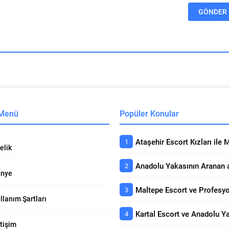
 Menü
Popüler Konular
elik
nye
llanım Şartları
etişim