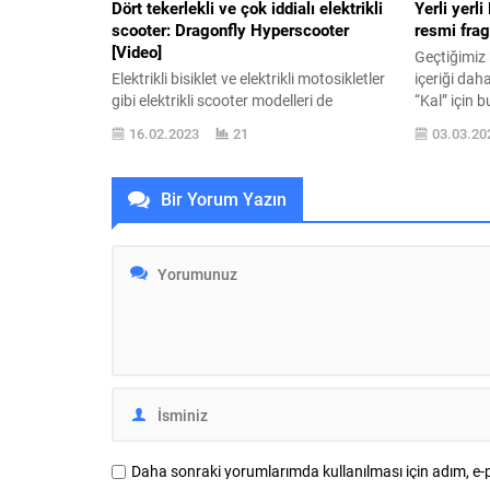
Dört tekerlekli ve çok iddialı elektrikli
Yerli yerli
scooter: Dragonfly Hyperscooter
resmi frag
[Video]
Geçtiğimiz h
Elektrikli bisiklet ve elektrikli motosikletler
içeriği dah
gibi elektrikli scooter modelleri de
“Kal” için 
olağanüstü gelişmiş hale geldiler. Londra
Netflix tar
16.02.2023
21
03.03.20
merkezli D-Fly Group tarafından
yeni yerli i
geliştirilen Dragonfly, ilk kez karşımıza
ekranlara g
çıkmıyor. İlk kez 2019 senesinde ses
yukarıyada 
Bir Yorum Yazın
getiren ürün, daha evvel gördüklerimize
uyandıran f
pek benzemiyor olmasıyla çok fazla
“Kız dostu 
dikkat toplamıştı. Şirketin hiper otomobil
Semih,...
modellerinden esin alarak hyperscooter
olarak...
Daha sonraki yorumlarımda kullanılması için adım, e-p