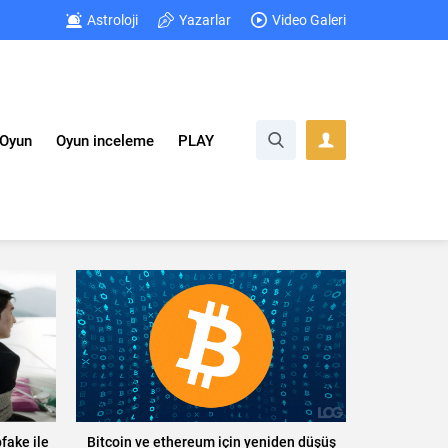
Astroloji
Yazarlar
Video Galeri
Oyun
Oyun inceleme
PLAY
pfake ile
Bitcoin ve ethereum için yeniden düşüş