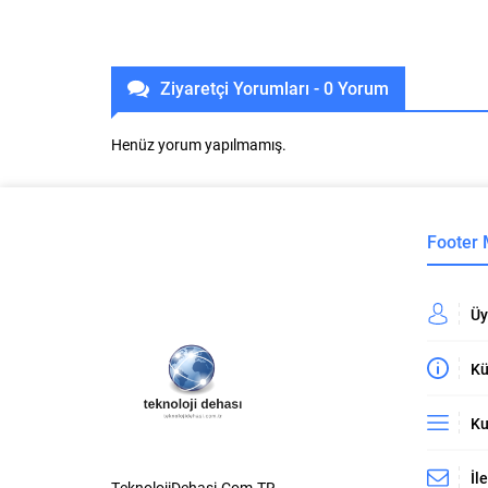
Ziyaretçi Yorumları - 0 Yorum
Henüz yorum yapılmamış.
Footer
Üy
Kü
Ku
İl
TeknolojiDehasi.Com.TR