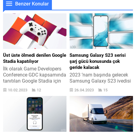
Benzer Konular
Üst üste ölmedi denilen Google
Samsung Galaxy S23 serisi
Stadia kapatılıyor
şarj gücü konusunda çok
geride kalacak
İlk olarak Game Developers
Conference GDC kapsamında
2023 ’nam başında gelecek
tanıtılan Google Stadia için
Samsung Galaxy S23 ivedisi
zaman zaman
için sertifikalar alınmaya
10.02.2023
12
26.04.2023
15
kapatılmayacak açıklaması
başladı. Bu sayede şarj
yapılıyordu. “Reyin
değeri şimdiden ortaya çıktı.
dünyasının geleceğini
Üç değişik modelden
oluşturuyor” diye lanse edilen
oluşacak ve 2023 ’nam
servis, geçtiğimiz yarıyılda
başında lanse edilecek
evham yaratan birden fazla
Samsung Galaxy S23 ivedisi,
haberle gündeme geldi.
resmi sertifika kayıtlarına
Servis için özel oyunlar
göre yalnızca 25W şarj