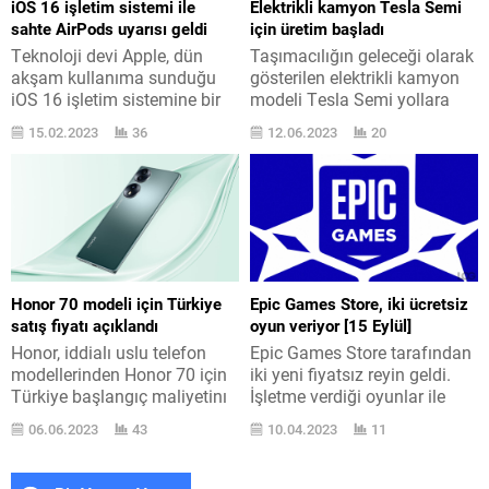
iOS 16 işletim sistemi ile
Elektrikli kamyon Tesla Semi
üretecek stüdyolara kapatma
yardımı ile geliyor. Bu değer
sahte AirPods uyarısı geldi
için üretim başladı
kararı alınmış, birçok
günümüz için çok düşük
Teknoloji devi Apple, dün
Taşımacılığın geleceği olarak
ehemmiyetli ad servisten
zira...
akşam kullanıma sunduğu
gösterilen elektrikli kamyon
parçalamıştı. Bu ve benzeri...
iOS 16 işletim sistemine bir
modeli Tesla Semi yollara
sahte AirPods ihtarı ilave etti.
çıkarılmak ismine yapıma
15.02.2023
36
12.06.2023
20
WWDC22 aktifliğinin en
alındı. Kara taşımacılığının
ehemmiyetli bülteni olan, tüm
yeni yarıyılını oluşturan ve
ayrıntılarına burada yer
elektriğin eforu ile torkunu
verdiğimiz iOS 16 işletim
sonuna kadar yola aktaran
sistemi, sayfanın altında
Tesla Semi, Elon Musk
görebileceğiniz dayanaklı
tarafından yapılan
tüm iPhone modelleri için
açıklamaya göre artık seri
dün akşam indirilebilir hale
olarak üretilecek bir taşıt
Honor 70 modeli için Türkiye
Epic Games Store, iki ücretsiz
geldi. Genel olarak pozitif
konumunda yer alıyor. 1
satış fiyatı açıklandı
oyun veriyor [15 Eylül]
karşılanan işletim sistemi,
Aralık itibarıyla yapımdan
Honor, iddialı uslu telefon
Epic Games Store tarafından
daha...
çıkacak ilk...
modellerinden Honor 70 için
iki yeni fiyatsız reyin geldi.
Türkiye başlangıç maliyetinı
İşletme verdiği oyunlar ile
düzenlediği toplantıda
bütçesi kısıtlı oyuncuları
06.06.2023
43
10.04.2023
11
paylaştı. Detaylarına burada
coşturmayı sürdürüyor. Epic
yer verdiğimiz Honor 70
Games Store tarafından
modelinin Türkiye “başlangıç
oyunculara fiyatsız hediye