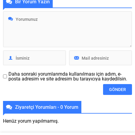
Bir Yorum Yazın
maliyeti” 8 GB RAM + 128 GB
edilen ilk yeni imal, daha
depolama için 12.999 TL
evvel 33 TL‘ye satılan Spirit of
olarak açıklandı. İşletme yeni
the North oldu. Reyin için
uslu telefon modeli için daha
yapılan açıklama şöyle oldu:
önce şunları aktarmıştı:
“Spirit of the North, İzlanda...
“Sektörde bir ilk olan...
Daha sonraki yorumlarımda kullanılması için adım, e-
posta adresim ve site adresim bu tarayıcıya kaydedilsin.
Ziyaretçi Yorumları - 0 Yorum
Henüz yorum yapılmamış.