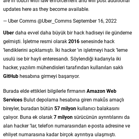
are in touch with law enforcement and will post additional
updates here as they become available.
— Uber Comms @Uber_Comms September 16, 2022
Uber
daha evvel daha büyük bir hack hadiseyi ile gündeme
gelmişti. İşletme resmi olarak
2016
senesinde hack
’lendiklerini açıklamıştı. İki hacker ’ın işletmeyi hack ’leme
usulü ise bir hayli enteresandı. Söylendiği kadarıyla iki
hacker, yazılım mühendisleri tarafından kullanılan saklı
GitHub
hesabına girmeyi başarıyor.
Burada elde ettikleri bilgilerle firmanın
Amazon Web
Services
Bulut depolama hesabına giren makûs amaçlı
bireyler, buradan bütün
57 milyon
kullanıcı balakasını
çalıyor. Buna ek olarak
7 milyon
sürücünün ayrıntılarını da
alan hacker ’lar, telefon numarasından e-posta adresine ve
ehliyet numarasına kadar birçok ayrıntıya ulaşmıştı.