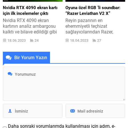
gelecek ürünler için de bir
Hatta yapılan son hesaba
Nvidia RTX 4090 ekran kartı
Oyuna özel RGB ’li soundbar:
faallik bilave edilmiyor, basın
göre Musk sonrasında 877
için ilk incelemeler çıktı
“Razer Leviathan V2 X”
bültenleri üzerinden tanıtım...
bin kadar hesap kapatıldı,
Nvidia RTX 4090 ekran
Reyin pazarının en
497...
kartının analiz ambargosu
ehemmiyetli teçhizat
kalktı ve bilave edildiği gibi
sağlayıcılarından Razer,
oldukça iyi olan performans
bugün ürün gamına
18.06.2023
24
18.04.2023
27
gözler önüne serildi. Tüm
oyunculara özel geliştirdiği
ayrıntılarında burada yer
Razer Leviathan V2 X
verdiğimiz 4000 acelesi ekran
soundbar modeline ilave etti.
Bir Yorum Yazın
kartlarından en çok dikkat
Oyunculara özel hoparlör ve
sürükleyen Nvidia RTX
kulaklık modelleriyle ses
4090, yapılan tahlillere göre
mevzusunda yüksek tecrübe
4K oyunculuk mevzusunda
edinen Razer, geçtiğimiz
çıtayı oldukça yükseltiyor.
aylarda karşımıza Leviathan
Genelde dolaysız olarak
V2 ile çıkmıştı. Dış görünüşü
Nvidia tarafından hazırlanan
genel olarak sade olan ancak
referans...
RGB aydınlatma ile...
Daha sonraki yorumlarımda kullanılması için adım, e-