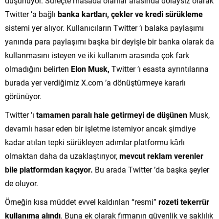
düşünüyor. Süreçte masada olanlar arasında dolaysız olarak
Twitter ’a bağlı
banka kartları, çekler ve kredi sürükleme
sistemi yer alıyor. Kullanıcıların Twitter ’ı balaka paylaşımı
yanında para paylaşımı başka bir deyişle bir banka olarak da
kullanmasını isteyen ve iki kullanım arasında çok fark
olmadığını belirten
Elon Musk,
Twitter ’ı esasta ayrıntılarına
burada yer verdiğimiz X.com ’a dönüştürmeye kararlı
görünüyor.
Twitter ’ı
tamamen paralı hale getirmeyi de düşünen
Musk,
devamlı hasar eden bir işletme istemiyor ancak şimdiye
kadar atılan tepki sürükleyen adımlar platformu kârlı
olmaktan daha da uzaklaştırıyor,
mevcut reklam verenler
bile platformdan kaçıyor.
Bu arada Twitter ’da başka şeyler
de oluyor.
Örneğin kısa müddet evvel kaldırılan “resmi”
rozeti tekerrür
kullanıma alındı
. Buna ek olarak firmanın güvenlik ve saklılık