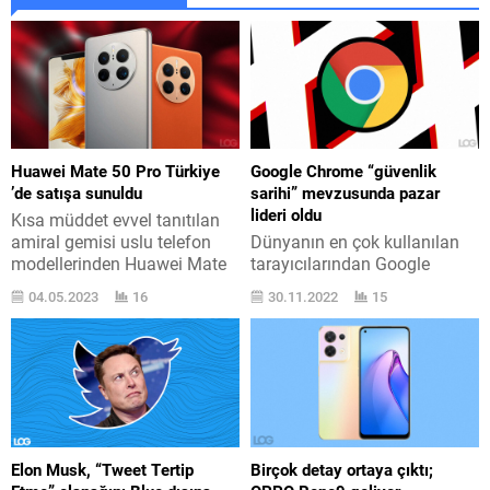
Huawei Mate 50 Pro Türkiye
Google Chrome “güvenlik
’de satışa sunuldu
sarihi” mevzusunda pazar
lideri oldu
Kısa müddet evvel tanıtılan
amiral gemisi uslu telefon
Dünyanın en çok kullanılan
modellerinden Huawei Mate
tarayıcılarından Google
50 Pro için Türkiye satışı
imzalı Chrome için bugün
04.05.2023
16
30.11.2022
15
başladı. Huawei ’nin yeni
negatif bir rekorun haberi
amiral gemisi telefon ailesi,
verildi. Alandaki liderliği
spesifik olarak Mate 50, Mate
kimseye bırakmayan Google
50 Pro, Mate 50 RS ve Mate
Chrome için geçtiğimiz ay
50 E modellerinden oluşuyor.
“105.0.5195.102” versiyonu
İşte bu modellerden Huawei
sevk edildi. Bu aktüellemenin
Mate 50 Pro, an itibarıyla
hemen yapılması gerekiyordu
Huawei ’nin...
zira “CVE-2022-307” olarak
Elon Musk, “Tweet Tertip
Birçok detay ortaya çıktı;
adlandırılan ehemmiyetli bir