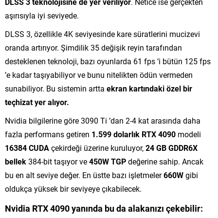
DLSS 3 teknolojisine de yer veriliyor
. Netice ise gerçekten
aşırısıyla iyi seviyede.
DLSS 3, özellikle 4K seviyesinde kare süratlerini mucizevi
oranda artırıyor. Şimdilik 35 değişik reyin tarafından
desteklenen teknoloji, bazı oyunlarda 61 fps ’i bütün 125 fps
’e kadar taşıyabiliyor ve bunu nitelikten ödün vermeden
sunabiliyor. Bu sistemin artta
ekran kartındaki özel bir
teçhizat yer alıyor.
Nvidia bilgilerine göre 3090 Ti ’dan 2-4 kat arasında daha
fazla performans getiren
1.599 dolarlık RTX 4090
modeli
16384 CUDA
çekirdeği üzerine kuruluyor,
24 GB GDDR6X
bellek
384-bit taşıyor ve
450W TGP
değerine sahip. Ancak
bu en alt seviye değer. En üstte bazı işletmeler
660W
gibi
oldukça yüksek bir seviyeye çıkabilecek.
Nvidia RTX 4090 yanında bu da alakanızı çekebilir: