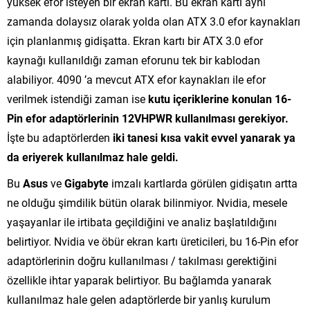
yüksek efor isteyen bir ekran kartı. Bu ekran kartı aynı
zamanda dolaysız olarak yolda olan ATX 3.0 efor kaynakları
için planlanmış gidişatta. Ekran kartı bir ATX 3.0 efor
kaynağı kullanıldığı zaman eforunu tek bir kablodan
alabiliyor. 4090 ’a mevcut ATX efor kaynakları ile efor
verilmek istendiği zaman ise
kutu içeriklerine konulan 16-
Pin efor adaptörlerinin 12VHPWR kullanılması gerekiyor.
İşte bu adaptörlerden
iki tanesi kısa vakit evvel yanarak ya
da eriyerek kullanılmaz hale geldi.
Bu
Asus
ve
Gigabyte
imzalı kartlarda görülen gidişatın artta
ne olduğu şimdilik bütün olarak bilinmiyor. Nvidia, mesele
yaşayanlar ile irtibata geçildiğini ve analiz başlatıldığını
belirtiyor. Nvidia ve öbür ekran kartı üreticileri, bu 16-Pin efor
adaptörlerinin doğru kullanılması / takılması gerektiğini
özellikle ihtar yaparak belirtiyor. Bu bağlamda yanarak
kullanılmaz hale gelen adaptörlerde bir yanlış kurulum