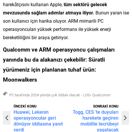
harekâtçısını kullanan Apple,
tüm sektörü gelecek
mevzusunda sağlam adımlar atmaya itiyor.
Bunun yararı ise
son kullanıcı için harika oluyor. ARM mimarili PC
operasyoncuları yüksek performans ile yüksek enerji
bereketliliğini bir araya getiriyor.
Qualcomm ve ARM operasyoncu çalışmaları
yanında
bu da alakanızı çekebilir:
Süratli
yürümeniz için planlanan tuhaf ürün:
Moonwalkers
,
PC tarafında 2024 yılında çok iddialı olacak - LOG
Qualcomm
ÖNCEKİ KONU
SONRAKİ KONU
Huawei, Lekenin
Togg, CES ’te duyuları
operasyoncular geri
harekete geçiren
dönüyor iddiasına yanıt
mobilite tecrübeyi
verdi
yaşatacak