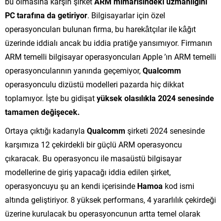
bu olmasına karşın şirket
ARM mimarisindeki uzmanlığını
PC tarafına da getiriyor
. Bilgisayarlar için özel
operasyoncuları bulunan firma, bu harekâtçılar ile kâğıt
üzerinde iddialı ancak bu iddia pratiğe yansımıyor. Firmanın
ARM temelli bilgisayar operasyoncuları Apple ’ın ARM temelli
operasyoncularının yanında geçemiyor,
Qualcomm
operasyonculu dizüstü modelleri pazarda hiç dikkat
toplamıyor. İşte bu gidişat
yüksek olasılıkla 2024 senesinde
tamamen değişecek.
Ortaya çıktığı kadarıyla
Qualcomm
şirketi 2024 senesinde
karşımıza 12 çekirdekli bir güçlü ARM operasyoncu
çıkaracak. Bu operasyoncu ile masaüstü bilgisayar
modellerine de giriş yapacağı iddia edilen şirket,
operasyoncuyu şu an kendi içerisinde
Hamoa
kod ismi
altında geliştiriyor. 8 yüksek performans, 4 yararlılık çekirdeği
üzerine kurulacak bu operasyoncunun artta temel olarak