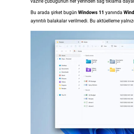
vazife çubuğunun her yerinden sağ tıklama dayana
Bu arada şirket bugün
Windows 11
yanında
Wind
ayrıntılı balakalar verilmedi. Bu aktüelleme yalnı