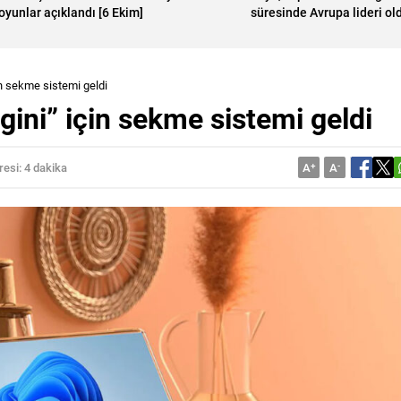
oyunlar açıklandı [6 Ekim]
süresinde Avrupa lideri ol
n sekme sistemi geldi
ni” için sekme sistemi geldi
esi: 4 dakika
A
+
A
-