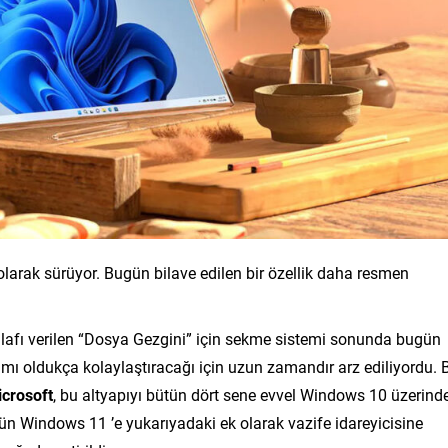
 olarak sürüyor. Bugün bilave edilen bir özellik daha resmen
 lafı verilen “Dosya Gezgini” için sekme sistemi sonunda bugün
ımı oldukça kolaylaştıracağı için uzun zamandır arz ediliyordu. 
crosoft
, bu altyapıyı bütün dört sene evvel Windows 10 üzerind
ün Windows 11 ’e yukarıyadaki ek olarak vazife idareyicisine