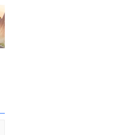
.
ler