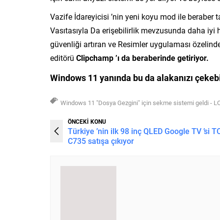
Vazife İdareyicisi ’nin yeni koyu mod ile beraber
Vasıtasıyla Da erişebilirlik mevzusunda daha iyi h
güvenliği artıran ve Resimler uygulaması özelind
editörü
Clipchamp ’ı da beraberinde getiriyor.
Windows 11 yanında bu da alakanızı çekebi
Windows 11 "Dosya Gezgini" için sekme sistemi geldi - 
ÖNCEKİ KONU
Türkiye ’nin ilk 98 inç QLED Google TV ’si T
C735 satışa çıkıyor