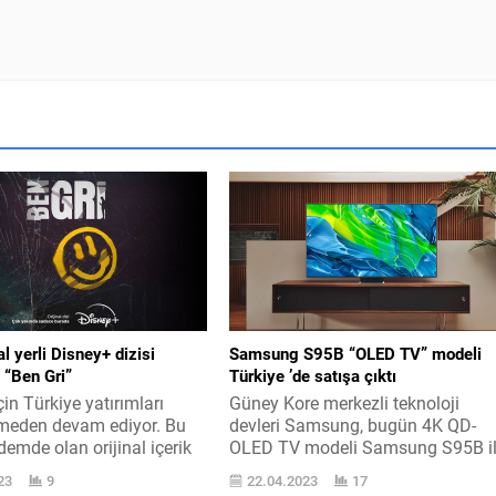
al yerli Disney+ dizisi
Samsung S95B “OLED TV” modeli
 “Ben Gri”
Türkiye ’de satışa çıktı
in Türkiye yatırımları
Güney Kore merkezli teknoloji
meden devam ediyor. Bu
devleri Samsung, bugün 4K QD-
emde olan orijinal içerik
OLED TV modeli Samsung S95B i
oldu. Yeni içeriğin
Türkiye pazarına çıktı. Samsung
23
9
22.04.2023
17
 görebileceğiniz ilk
uzun zamandır QLED televizyon