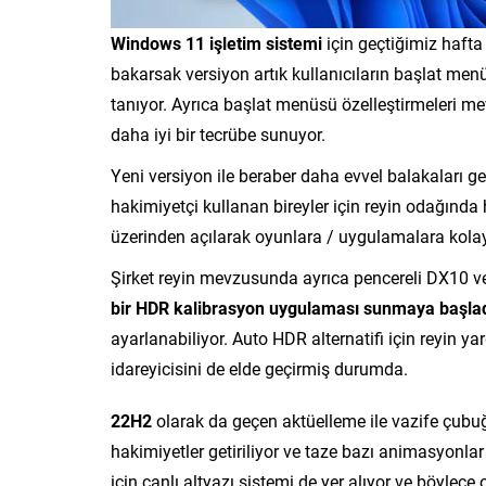
Windows 11 işletim sistemi
için geçtiğimiz hafta
bakarsak versiyon artık kullanıcıların başlat m
tanıyor. Ayrıca başlat menüsü özelleştirmeleri me
daha iyi bir tecrübe sunuyor.
Yeni versiyon ile beraber daha evvel balakaları ge
hakimiyetçi kullanan bireyler için reyin odağında
üzerinden açılarak oyunlara / uygulamalara kolay
Şirket reyin mevzusunda ayrıca pencereli DX10 ve 
bir HDR kalibrasyon uygulaması sunmaya başla
ayarlanabiliyor. Auto HDR alternatifi için reyin ya
idareyicisini de elde geçirmiş durumda.
22H2
olarak da geçen aktüelleme ile vazife çubuğ
hakimiyetler getiriliyor ve taze bazı animasyonl
için canlı altyazı sistemi de yer alıyor ve böylece oy