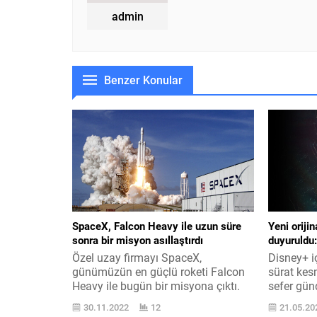
admin
Benzer Konular
SpaceX, Falcon Heavy ile uzun süre
Yeni orijin
sonra bir misyon asıllaştırdı
duyuruldu:
Özel uzay firmayı SpaceX,
Disney+ iç
günümüzün en güçlü roketi Falcon
sürat kes
Heavy ile bugün bir misyona çıktı.
sefer günd
Roket bundan evvel 2019 ’da
“Ben Gri” 
30.11.2022
12
21.05.20
kullanılmıştı. İlk kalkışını 6 Şubat
yukarıyada