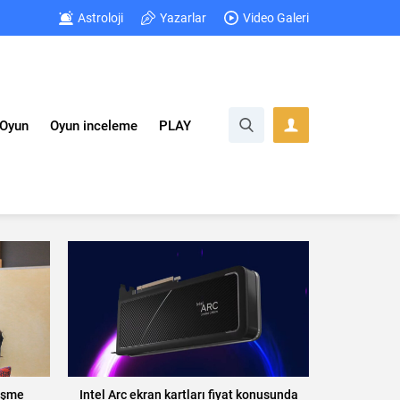
Astroloji
Yazarlar
Video Galeri
Oyun
Oyun inceleme
PLAY
rüşme
Intel Arc ekran kartları fiyat konusunda