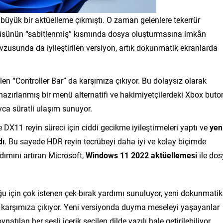
 büyük bir aktüelleme çıkmıştı. O zaman gelenlere tekerrür
enüsünün “sabitlenmiş” kısmında dosya oluşturmasına imkân
vzusunda da iyileştirilen versiyon, artık dokunmatik ekranlarda
len “Controller Bar” da karşımıza çıkıyor. Bu dolaysız olarak
 hazırlanmış bir menü alternatifi ve hakimiyetçilerdeki Xbox but
ca süratli ulaşım sunuyor.
DX11 reyin süreci için ciddi gecikme iyileştirmeleri yaptı ve
yen
dı
. Bu sayede HDR reyin tecrübeyi daha iyi ve kolay biçimde
rdımını artıran Microsoft,
Windows 11 2022 aktüellemesi
ile do
u için çok istenen çek-bırak yardımı sunuluyor, yeni dokunmatik
ar karşımıza çıkıyor. Yeni versiyonda duyma meseleyi yaşayanlar
natılan her sesli içerik seçilen dilde yazılı hale getirilebiliyor.