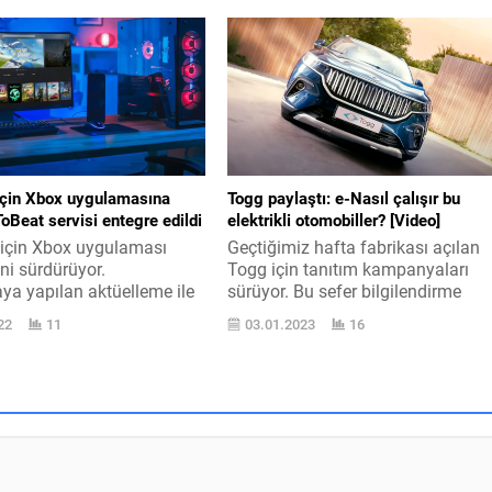
paylaşan Disney+, yerli dizi
modelleri ile ses getiriyor. Ad
si şunları aktardı: “The
benziyor olmasına karşın QLED
ey Company ’nin dijital
modeller OLED ’i değil LCD
tformu Disney+, çok
teknolojisini temel alıyor. Uzun
yerli içeriklerine bir
seneler boyunca arz edilmesine
aha ilave ediyor.
karşın bir OLED TV tanıtmayan
ni OGM Pictures...
şirket,...
çin Xbox uygulamasına
Togg paylaştı: e-Nasıl çalışır bu
Beat servisi entegre edildi
elektrikli otomobiller? [Video]
için Xbox uygulaması
Geçtiğimiz hafta fabrikası açılan
i sürdürüyor.
Togg için tanıtım kampanyaları
a yapılan aktüelleme ile
sürüyor. Bu sefer bilgilendirme
eat bilgileri ilave edildi.
odaklı e-Nasıl video tezsi başlatıldı
22
11
03.01.2023
16
için Xbox uygulaması
Togg, otomobil pazarına
ılan aktüelleme ile ilk
biliyorsunuz tamamen elektrikli
a süratli açılır hale geldi.
vasıtalar ile giriş yapıyor. Bu
elde yapılan farklılıklar
vasıtalar artık yaşamın bir parçası
amayı süratlendiren
ancak hali hazırda esası bilmeyen
t, bu mevzuda çalışmaya
bulunuyor. İşte bu surattan e-Nasıl
ceklerini de aktardı.
video serisine başlandı. Serinin ilk
on aktüelleme ile açılış
videosu ise...