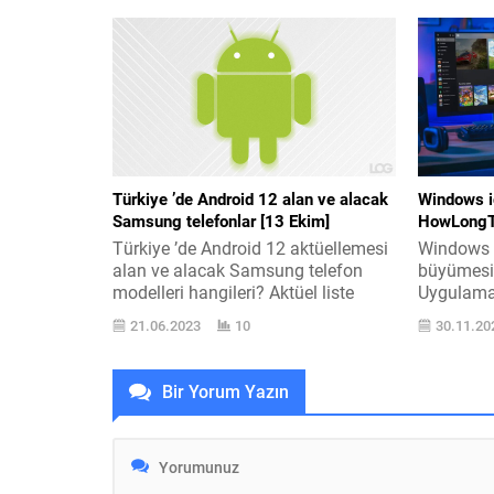
2018 tarihinde reelleştiren etkin
posterini 
vazifedeki en güçlü roket modeli
için kendi
Falcon Heavy, ikinci kalkışında ilk
Walt Disn
kez ticari bir misyona
yayın pla
çıkarılmıştı. Uzun zamandır
konuşulan 
kullanılmayan roket ile dakikalar
yenisini d
evvel bir...
İmalciliği
Türkiye ’de Android 12 alan ve alacak
Windows i
Samsung telefonlar [13 Ekim]
HowLongTo
Türkiye ’de Android 12 aktüellemesi
Windows 
alan ve alacak Samsung telefon
büyümesin
modelleri hangileri? Aktüel liste
Uygulamay
hemen aşağıda; Türkiye ’de Android
HowLongToB
21.06.2023
10
30.11.20
12 aktüellemesi alan ilk Samsung
Windows 
makineler Galaxy S21, Galaxy S21
bugün yap
Plus ve Galaxy S21 Ultra 5G
olarak dah
Bir Yorum Yazın
olmuştu. Geçtiğimiz sene içerisinde
Teknik tem
yeni versiyona Samsung Galaxy Z
ile uygul
Fold2, Galaxy Z Fold3 5G, Galaxy
Microsof
Z...
devam ede
Yalnızca s