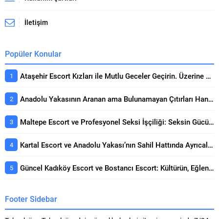
İletişim
Popüler Konular
Ataşehir Escort Kızları ile Mutlu Geceler Geçirin. Üzerine Kapsamlı Bakış
Anadolu Yakasının Aranan ama Bulunamayan Çıtırları Hangi Sitelerde? Seçerken Dikkat Edilecekler
Maltepe Escort ve Profesyonel Seksi İşçiliği: Seksin Gücünün Yanında Kaliteli Keyif Rehberi
Kartal Escort ve Anadolu Yakası’nın Sahil Hattında Ayrıcalıklı Buluşmalar Konusunda Öne Çıkan Detaylar
Güncel Kadıköy Escort ve Bostancı Escort: Kültürün, Eğlencenin ve Prestijin Buluşma Noktası Rehberi
Footer Sidebar