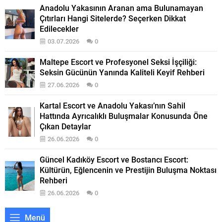
Anadolu Yakasının Aranan ama Bulunamayan
Çıtırları Hangi Sitelerde? Seçerken Dikkat
Edilecekler
03.07.2026
0
Maltepe Escort ve Profesyonel Seksi İşçiliği:
Seksin Gücünün Yanında Kaliteli Keyif Rehberi
27.06.2026
0
Kartal Escort ve Anadolu Yakası’nın Sahil
Hattında Ayrıcalıklı Buluşmalar Konusunda Öne
Çıkan Detaylar
26.06.2026
0
Güncel Kadıköy Escort ve Bostancı Escort:
Kültürün, Eğlencenin ve Prestijin Buluşma Noktası
Rehberi
26.06.2026
0
Menü