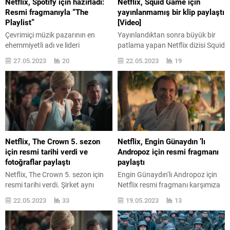
Netflix, Spotify için hazırladı:
Netflix, Squid Game için
belirlenmesi...
Resmi fragmanıyla “The
yayınlanmamış bir klip paylaştı
Playlist”
[Video]
Çevrimiçi müzik pazarının en
Yayınlandıktan sonra büyük bir
ehemmiyetli adı ve lideri
patlama yapan Netflix dizisi Squid
Spotify için özel bir Netflix içeriği
Game için bugün sürpriz bir içerik
27.05.2023
20
22.05.2023
19
geliyor. The Playlist için resmi
paylaşımı yapıldı. Squid Game,
fragman yayınlandı. Müzik
Netflix ’in en çok izlenen ve ses
sektörünü hakikat anlamda
getiren içerikleri arasında yer
değiştiren Spotify, Netflix ’in “The
alıyor. Hwang Dong-hyuk‘un
Playlist” adlı yeni içeriğinin
bütün 12 senelik bilave edişinin
merkezinde yer alıyor. Yeni
ardından yayına giren dizinin,
yayınlanan resmi fragmanını
kesin olarak ikinci sezonu da
yukarıyada izleyebileceğiniz dizi
yayınlanacak. Henüz ikinci...
Netflix, The Crown 5. sezon
Netflix, Engin Günaydın ’lı
için Netflix Türkiye şunu aktarıyor:
için resmi tarihi verdi ve
Andropoz için resmi fragmanı
“Daniel Ek...
fotoğraflar paylaştı
paylaştı
Netflix, The Crown 5. sezon için
Engin Günaydın‘lı Andropoz için
resmi tarihi verdi. Şirket aynı
Netflix resmi fragmanı karşımıza
zamanda yeni sezondan resimler
çıkardı. Garip bir içerik daha yolda
22.05.2023
33
19.05.2023
13
de paylaştı. Netflix tarafından
bulunuyor. Marmaris ’te ailesi ile
yapılan bültene göre The Crown
ağırbaşlı bir hayat süren
5. sezon 9 Kasım tarihinde
tuhafiyeci Yusuf ’un orta yaş